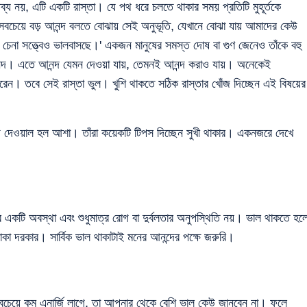
নয়, এটি একটি রাস্তা। যে পথ ধরে চলতে থাকার সময় প্রতিটি মুহূর্তকে
 সবচেয়ে বড় আনন্দ বলতে বোঝায় সেই অনুভূতি, যেখানে বোঝা যায় আমাদের কেউ
না সত্ত্বেও ভালবাসছে।' একজন মানুষের সমস্ত দোষ বা গুণ জেনেও তাঁকে বহু
আনন্দ। এতে আনন্দ যেমন দেওয়া যায়, তেমনই আনন্দ করাও যায়। অনেকেই
রেন। তবে সেই রাস্তা ভুল। খুশি থাকতে সঠিক রাস্তার খোঁজ দিচ্ছেন এই বিষয়ের
ড় দেওয়াল হল আশা। তাঁরা কয়েকটি টিপস দিচ্ছেন সুখী থাকার। একনজরে দেখে
ার একটি অবস্থা এবং শুধুমাত্র রোগ বা দুর্বলতার অনুপস্থিতি নয়। ভাল থাকতে হল
া দরকার। সার্বিক ভাল থাকাটাই মনের আনন্দের পক্ষে জরুরি।
সবচেয়ে কম এনার্জি লাগে, তা আপনার থেকে বেশি ভাল কেউ জানবেন না। ফলে