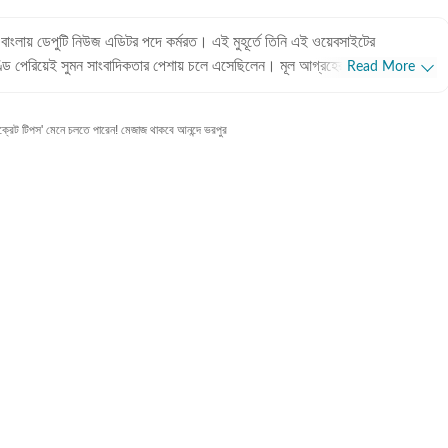
মস বাংলায় ডেপুটি নিউজ এডিটর পদে কর্মরত। এই মুহূর্তে তিনি এই ওয়েবসাইটের
ডি পেরিয়েই সুমন সাংবাদিকতার পেশায় চলে এসেছিলেন। মূল আগ্রহের জায়গা ছিল
Read More
াবে কাজ শুরু করার পরে সংবাদপত্রের উত্তর সম্পাদকীয় পাতায় কাজ, বিনোদন এবং
 করতে এখন সুমন ডিজিটাল মাধ্য়মের কনটেন্ট প্রোডিউসার হিসাবে কর্মরত। পেশাদার
ট টিপস' মেনে চলতে পারেন! মেজাজ থাকবে আনন্দে ভরপুর
ান্য বেশি সময় ধরে সুমন এই পেশায় কর্মরত। প্রথম বছর খানেক কাটে খবরের কাগজে।
ল্প কিছু সময়ের কাজ এবং তার পর থেকে ২০২০ সাল পর্যন্ত খবরের কাগজে কাজ করেছেন
 নামক দৈনিক পত্রিকায় কয়েক বছর কেটেছে। তবে কেরিয়ারের বেশির ভাগ সময়ই কেটেছে
েখানে বিনোদন, জীবনযাপন এবং ফিচার বিভাগে সুমন কর্মরত ছিলেন। পরবর্তীতে এক বছর
 ২০২১ সালের ডিসেম্বর থেকে হিন্দুস্তান টাইমস বাংলায় কর্মরত সুমন। শিক্ষাগত
ে মাধ্যমিক এবং উচ্চমাধ্যমিক পাশ করেছেন সুমন। তার পরে প্রেসিডেন্সি কলেজ থেকে বাংলা
া: গল্পের বই পড়া, গান শোনা এবং বেড়ানো।
টি জিনিস নিয়েই বাঁচেন সুমন। একটু লম্বা ছুটি পেলেই বেরিয়ে পড়েন নতুন জায়গা
্গে আলাপ করতে, তাঁদের সংস্কৃতি সম্পর্কে জানতে এবং সেই অভিজ্ঞতার কথা লিখতে