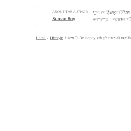
ABOUT THE AUTHOR
সুমন রায় হিন্দুস্তান টাই
Suman Roy
ভারপ্রাপ্ত। কলেজের গণ্
লেখালিখি। সাংবাদিক হিস
জীবনযাপন বিভাগে কাজ করতে
Home
/
Lifestyle
/
How To Be Happy: হাসি-খুশি থাকতে এই সহজ 'সিক্রে
অভিজ্ঞতা: ১৮ বছরের সাম
তার পরে তারা নিউজে স্ব
সুমন। এর মধ্যে ‘একদিন’
‘এই সময়’ সংবাদপত্রে। স
কাটে আনন্দবাজার ডিজিটালে।
যোগ্যতা: হিন্দুস্কুল থেক
নিয়ে স্নাতকস্তরের পড়াশোনা করেন তিনি। ব্যক্তিগত পছন্দ ও নেশ
কাজের বাইরে মূলত এই তিন
দেখতে। অচেনা মানুষের সঙ
পছন্দ করেন সুমন।