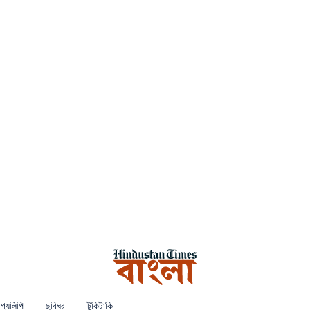
গ্যলিপি
ছবিঘর
টুকিটাকি