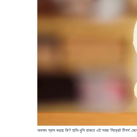
অবসাদ গ্রাস করছে কি? হাসি-খুশি থাকতে এই সহজ 'সিক্রেট টিপস' মেন