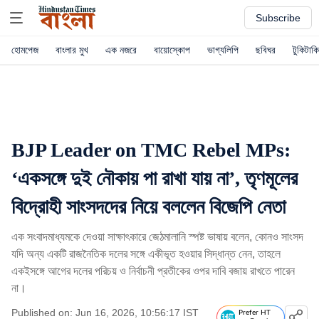
Subscribe
হোমপেজ
বাংলার মুখ
এক নজরে
বায়োস্কোপ
ভাগ্যলিপি
ছবিঘর
টুকিটাকি
BJP Leader on TMC Rebel MPs:
‘একসঙ্গে দুই নৌকায় পা রাখা যায় না’, তৃণমূলের
বিদ্রোহী সাংসদদের নিয়ে বললেন বিজেপি নেতা
এক সংবাদমাধ্যমকে দেওয়া সাক্ষাৎকারে জেঠমালানি স্পষ্ট ভাষায় বলেন, কোনও সাংসদ
যদি অন্য একটি রাজনৈতিক দলের সঙ্গে একীভূত হওয়ার সিদ্ধান্ত নেন, তাহলে
একইসঙ্গে আগের দলের পরিচয় ও নির্বাচনী প্রতীকের ওপর দাবি বজায় রাখতে পারেন
না।
Published on: Jun 16, 2026, 10:56:17 IST
Prefer HT