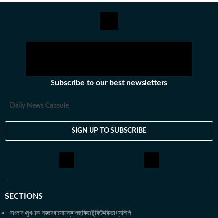
স্নাতকোত্তর ডিগ্রি পাশ করেই সাংবাদিকতার জগতে প্রবেশ করেছেন
অভিজিৎ। হিন্দুস্তান টাইমস বাংলায় যোগদানের আগে ওয়ানইন্ডিয়া এবং ইটিভি
ভারতে কাজ করার অভিজ্ঞতা রয়েছে অভিজিতের। এছাড়া আকাশবাণীতে রেডিও
জকি হিসেবেও কাজ করেছিলেন তিনি। খবরের জগৎ ছাড়া খেলাধুলো, ইতিহাসে
অভিজিতের আগ্রহ রয়েছে। শিক্ষাগত যোগ্যতা: সাংবাদিকতা ও গণজ্ঞাপন নিয়ে
অভিজিৎ তাঁর স্নাতক স্তরের পড়াশোনা সম্পন্ন করেছেন আশুতোষ কলেজ
থেকে। এরপর কলকাতা বিশ্ববিদ্যালয় থেকে একই বিষয়ে স্নাতকোত্তর ডিগ্রি
Subscribe to our best newsletters
অর্জন করেন। ব্যক্তিগত পছন্দ ও নেশা: ক্রিকেট, ফুটবল, টেনিস ছাড়া প্রায় সব
ধরনের খেলা দেখতে তিনি ভীষণ ভালোবাসেন। কাজের বাইরে তাঁর অবসর কাটে
Daily News Capsule
বই পড়ে এবং বিভিন্ন বিষয়ে ডকুমেন্টারি দেখে।
SIGN UP TO SUBSCRIBE
SECTIONS
বাংলার মুখ
এক নজরে
বায়োস্কোপ
ছবিঘর
টুকিটাকি
ভাগ্যলিপি