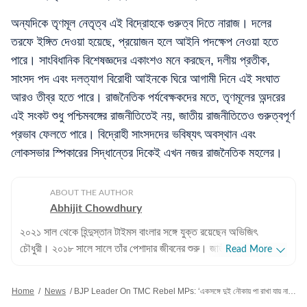
অন্যদিকে তৃণমূল নেতৃত্ব এই বিদ্রোহকে গুরুত্ব দিতে নারাজ। দলের
তরফে ইঙ্গিত দেওয়া হয়েছে, প্রয়োজন হলে আইনি পদক্ষেপ নেওয়া হতে
পারে। সাংবিধানিক বিশেষজ্ঞদের একাংশও মনে করছেন, দলীয় প্রতীক,
সাংসদ পদ এবং দলত্যাগ বিরোধী আইনকে ঘিরে আগামী দিনে এই সংঘাত
আরও তীব্র হতে পারে। রাজনৈতিক পর্যবেক্ষকদের মতে, তৃণমূলের অন্দরের
এই সংকট শুধু পশ্চিমবঙ্গের রাজনীতিতেই নয়, জাতীয় রাজনীতিতেও গুরুত্বপূর্ণ
প্রভাব ফেলতে পারে। বিদ্রোহী সাংসদদের ভবিষ্যৎ অবস্থান এবং
লোকসভার স্পিকারের সিদ্ধান্তের দিকেই এখন নজর রাজনৈতিক মহলের।
ABOUT THE AUTHOR
Abhijit Chowdhury
২০২১ সাল থেকে হিন্দুস্তান টাইমস বাংলার সঙ্গে যুক্ত রয়েছেন অভিজিৎ
চৌধুরী। ২০১৮ সালে সালে তাঁর পেশাদার জীবনের শুরু। জাতীয়, আন্তর্জাতিক
Read More
বিষয়, বাংলার রাজনীতি এবং খেলাধুলোর বিষয়ে লেখার ক্ষেত্রে ৮ বছরের অভিজ্ঞতা
রয়েছে তাঁর। আন্তর্জাতিক ক্ষেত্রে আমেরিকা, পাকিস্তান এবং বাংলাদেশের
Home
/
News
/
BJP Leader On TMC Rebel MPs: ‘একসঙ্গে দুই নৌকায় পা রাখা যায় না’, তৃণমূলের বিদ্রোহী সাংসদদের নিয়ে বললেন বিজেপি নেতা
বিষয়ে তাঁর আগ্রহ সবচেয়ে বেশি। কলকাতা বিশ্ববিদ্যালয় থেকে সাংবাদিকতায়