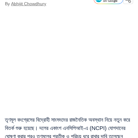
on Google
By
Abhijit Chowdhury
তৃণমূল কংগ্রেসের বিদ্রোহী সাংসদদের রাজনৈতিক অবস্থান নিয়ে নতুন করে
বিতর্ক শুরু হয়েছে। দলের একাংশ এনসিপিআই-এ (NCPI) যোগদানের
ঘোষণা করার পরও তৃণমূলের প্রতীক ও পরিচয় ধরে রাখার দাবি তুলেছেন