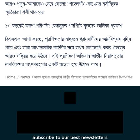
আরও পড়ুন-'আমাকেও মেরে ফেলো!' পহেলগাঁও-কাণ্ডের মর্মান্তিক
স্মৃতিচারণ শশী থারুরের
১৩ বছরেই করুণ পরিণতি! বেঙ্গালুরুর পদপিষ্টে মৃতদের তালিকা প্রকাশ
বিএসএফ আশা করছে, প্রশিক্ষণের মাধ্যমে গ্রামবাসীদের আত্মবিশ্বাস বৃদ্ধি
পাবে এবং তারা আধাসামরিক বাহিনীর সঙ্গে তথ্য ভাগাভাগি করার ক্ষেত্রে
আরও সক্রিয় হয়ে উঠবে। এই প্রশিক্ষণ অভিযান জাতীয় নিরাপত্তায়
নাগরিকদের অংশগ্রহণের একটি মডেল হয়ে উঠতে পারে।
Home
/
News
/
আগাম যুদ্ধের প্রস্তুতি! কাশ্মীর সীমান্তে গ্রামবাসীদের অস্ত্রের প্রশিক্ষণ বিএসএফ-র
Subscribe to our best newsletters