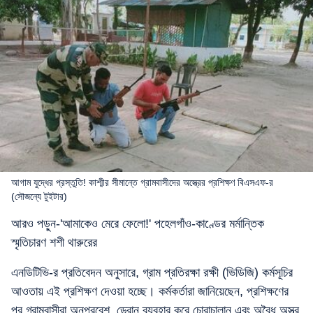
আগাম যুদ্ধের প্রস্তুতি! কাশ্মীর সীমান্তে গ্রামবাসীদের অস্ত্রের প্রশিক্ষণ বিএসএফ-র
(সৌজন্যে টুইটার)
আরও পড়ুন-'আমাকেও মেরে ফেলো!' পহেলগাঁও-কাণ্ডের মর্মান্তিক
স্মৃতিচারণ শশী থারুরের
এনডিটিভি-র প্রতিবেদন অনুসারে, গ্রাম প্রতিরক্ষা রক্ষী (ভিডিজি) কর্মসূচির
আওতায় এই প্রশিক্ষণ দেওয়া হচ্ছে। কর্মকর্তারা জানিয়েছেন, প্রশিক্ষণের
পর গ্রামবাসীরা অনুপ্রবেশ, ড্রোন ব্যবহার করে চোরাচালান এবং অবৈধ অস্ত্র