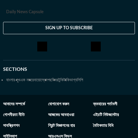
Daily News Capsule
SIGN UP TO SUBSCRIBE
SECTIONS
বাংলার মুখ
এক নজরে
বায়োস্কোপ
ছবিঘর
টুকিটাকি
ভাগ্যলিপি
আমাদের সম্পর্কে
যোগাযোগ করুন
ব্যবহারের শর্তাবলী
গোপনীয়তা নীতি
আজকের আবহাওয়া
এইচটি নিউজলেটার
সাবস্ক্রিপশন
প্রিন্ট বিজ্ঞাপনের হার
নৈতিকতার বিধি
সাইটম্যাপ
আরএসএস ফিডস