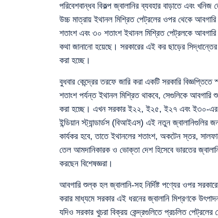
পরিবেশবান্ধব বিকল্প জ্বালানির ব্যবহার বাড়াতে এবং খনি
উচ্চ মাত্রায় ইথানল মিশ্রিত পেট্রলের ওপর থেকে আবগারি
শতাংশ এবং ৩০ শতাংশ ইথানল মিশ্রিত পেট্রলকে আবগারি শ
কথা জানানো হয়েছে। সরকারের এই কর ছাড়ের সিদ্ধান্তের
করা হচ্ছে।
বুধবার কেন্দ্রের তরফে জারি করা একটি সরকারি বিজ্ঞপ্তিত
শতাংশ পর্যন্ত ইথানল মিশ্রিত থাকবে, সেগুলিকে আবগারি শ
করা হচ্ছে। এখন সরকার ই২২, ই২৫, ই২৭ এবং ই৩০-এর মতো
ইন্ডিয়ান স্ট্যান্ডার্ডস (বিআইএস) এই নতুন জ্বালানিগুল
কার্যকর হবে, তাতে ইথানলের শতাংশ, অকটেন স্তর, সালফারের প
তেল আমদানিকারক ও ভোক্তা দেশ হিসেবে ভারতের জ্বালানি ন
করছেন বিশেষজ্ঞরা।
আবগারি শুল্ক হল জ্বালানি-সহ নির্দিষ্ট পণ্যের ওপর সরকা
করার মাধ্যমে সরকার এই ধরনের জ্বালানি মিশ্রণকে উৎপা
যদিও সরকার খুচরা বিক্রয় কেন্দ্রগুলিতে প্রচলিত পেট্রলের 