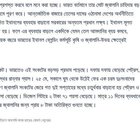
প্রশস্ত করবে বলে মনে করা হচ্ছে। ভারত বর্তমানে তার মোট জ্বালানি চাহিদার বড়
 পূরণ করে। আন্তর্জাতিক বাজারে তেলের দামের ওঠানামা দেশের অর্থনীতিতে
িত ইথানলের ব্যবহার বাড়ানো সরকারের অন্যতম প্রধান লক্ষ্য। ইথানল মূলত
িত হয়। ফলে এর ব্যবহার বাড়লে একদিকে যেমন তেল আমদানির ব্যয় কমবে,
বছরে ভারতের ইথানল ব্লেন্ডিং কর্মসূচি কৃষি ও জ্বালানি-উভয় ক্ষেত্রেই
ালানি সংকট। ভারতেও এই সংকটের বড়সড় প্রভাব পড়েছে। দফায় দফায় বেড়েছে পেট্রল,
স্থের রান্নার গ্যাস। ২৫ মে, সকালে ঘুম থেকে উঠেই ফের এক চরম দুঃসংবাদের
 জ্বালানি সংকটের জেরে গত দুই সপ্তাহের মধ্যে চতুর্থবার বাড়ানো হয় পেট্রল ও
সা বেড়েছে। ডিজেল লিটারে ২ টাকা ৭১ পয়সা বেড়েছে। মাত্র ১১ দিনের ব্যবধান
ার জ্বালানির জন্য প্রায় ৮ টাকা অতিরিক্ত গুনতে হচ্ছে।
রলে আবগারি শুল্ক ছাড়ের ঘোষণা কেন্দ্রের