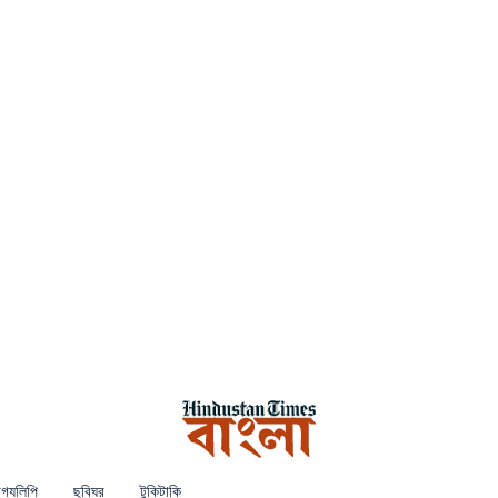
গ্যলিপি
ছবিঘর
টুকিটাকি