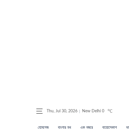
o
Thu, Jul 30, 2026
New Delhi
0
C
হোমপেজ
বাংলার মুখ
এক নজরে
বায়োস্কোপ
ভা