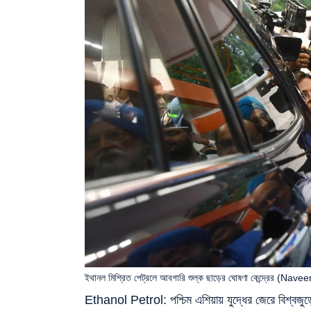
ইথানল মিশ্রিত পেট্রলে আবগারি শুল্ক ছাড়ের ঘোষণা কেন্দ্রের (Na
Ethanol Petrol: পশ্চিম এশিয়ায় যুদ্ধের জেরে বিশ্বজুড়