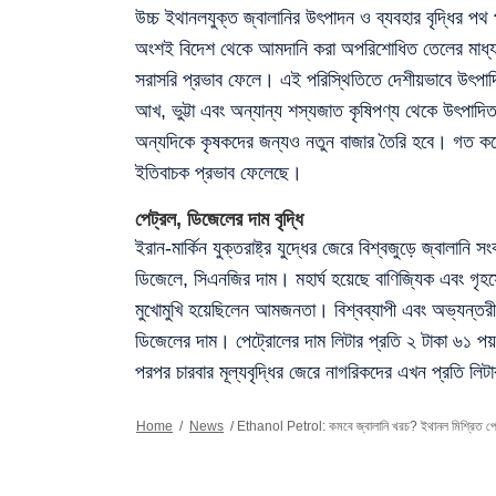
উচ্চ ইথানলযুক্ত জ্বালানির উৎপাদন ও ব্যবহার বৃদ্ধির পথ 
অংশই বিদেশ থেকে আমদানি করা অপরিশোধিত তেলের মাধ্যমে
সরাসরি প্রভাব ফেলে। এই পরিস্থিতিতে দেশীয়ভাবে উৎপাদ
আখ, ভুট্টা এবং অন্যান্য শস্যজাত কৃষিপণ্য থেকে উৎপাদ
অন্যদিকে কৃষকদের জন্যও নতুন বাজার তৈরি হবে। গত কয়েক 
ইতিবাচক প্রভাব ফেলেছে।
পেট্রল, ডিজেলের দাম বৃদ্ধি
ইরান-মার্কিন যুক্তরাষ্ট্র যুদ্ধের জেরে বিশ্বজুড়ে জ্ব
ডিজেলে, সিএনজির দাম। মহার্ঘ হয়েছে বাণিজ্যিক এবং গৃহ
মুখোমুখি হয়েছিলেন আমজনতা। বিশ্বব্যাপী এবং অভ্যন্তরীণ
ডিজেলের দাম। পেট্রোলের দাম লিটার প্রতি ২ টাকা ৬১ পয়
পরপর চারবার মূল্যবৃদ্ধির জেরে নাগরিকদের এখন প্রতি লিট
Home
/
News
/
Ethanol Petrol: কমবে জ্বালানি খরচ? ইথানল মিশ্রিত পেট্