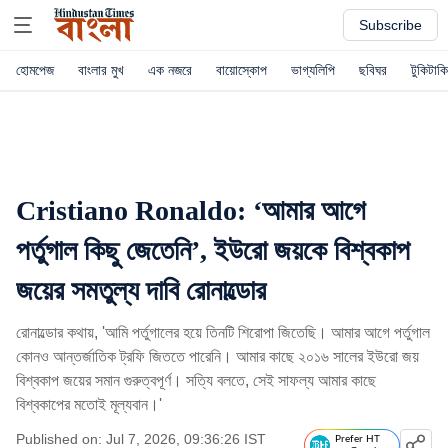
Subscribe
হোমপেজ
বাংলার মুখ
এক নজরে
বায়োস্কোপ
ভাগ্যলিপি
ছবিঘর
টুকিটাকি
Cristiano Ronaldo: ‘আমার আগে
পর্তুগাল কিছু জেতেনি’, ইউরো জয়কে বিশ্বকাপ
জয়ের সমতুল্য দাবি রোনাল্ডোর
রোনাল্ডোর কথায়, 'আমি পর্তুগালের হয়ে তিনটি শিরোপা জিতেছি। আমার আগে পর্তুগাল
কোনও আন্তর্জাতিক ট্রফি জিততে পারেনি। আমার কাছে ২০১৬ সালের ইউরো জয়
বিশ্বকাপ জয়ের সমান গুরুত্বপূর্ণ। সত্যি বলতে, সেই সাফল্য আমার কাছে
বিশ্বকাপের মতোই মূল্যবান।'
Published on: Jul 7, 2026, 09:36:26 IST
Prefer HT