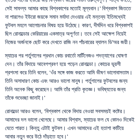
২০১৬ সালের ইউরো জয় বিশ্বকাপ জয়ের সমান গুরুত্বপূর্ণ। সত্যি বলতে,
সেই সাফল্য আমার কাছে বিশ্বকাপের মতোই মূল্যবান।' বিশ্বকাপ জিততে
না পারলেও ইউরো জয়কে সমান মর্যাদা দেওয়ার এই মন্তব্য ইতিমধ্যেই
ফুটবল মহলে আলোচনার বিষয় হয়ে উঠেছে। কারণ, দীর্ঘদিন ধরে বিশ্বকাপই
ছিল রোনাল্ডোর কেরিয়ারের একমাত্র অপূর্ণতা। তবে সেই আক্ষেপ নিয়েই
নিজের অর্জনকে ছোট করে দেখতে রাজি নন পাঁচবারের ব্যালন ডি'অর জয়ী।
ম্যাচের পর পর্তুগালের প্রধান কোচ রবার্তো মার্টিনেজও পদত্যাগের ঘোষণা
দেন। তাঁর বিদায়ে আবেগপ্রবণ হয়ে পড়েন রোনাল্ডো। কোচের ভূয়সী
প্রশংসা করে তিনি বলেন, ‘ওঁর সঙ্গে কাজ করতে আমি ভীষণ ভালোবাসতাম।
তিনি অসাধারণ কোচ এবং আরও ভালো মানুষ। পর্তুগালের ফুটবলের জন্য
তিনি অনেক কিছু করেছেন। আমি তাঁর প্রতি কৃতজ্ঞ। ভবিষ্যতের জন্য
তাঁকে শুভেচ্ছা জানাই।’
রোনাল্ডো আরও বলেন, ‘বিশ্বকাপ থেকে বিদায় নেওয়া সবসময়ই কষ্টের।
আমাদের দল ভালো খেলেছে। আমার বিশ্বাস, ম্যাচের ফল যে কোনও দিকেই
যেতে পারত। কিন্তু এটাই ফুটবল। এখন আমাদের এই হতাশা কাটিয়ে
আবার নতুন করে উঠে দাঁড়াতে হবে।’