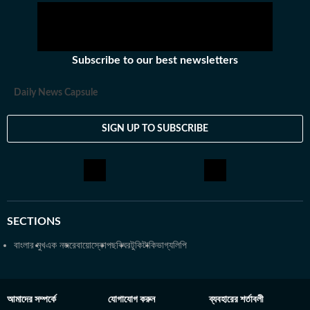
জকি হিসেবেও কাজ করেছিলেন তিনি। খবরের জগৎ ছাড়া খেলাধুলো, ইতিহাসে
অভিজিতের আগ্রহ রয়েছে। শিক্ষাগত যোগ্যতা: সাংবাদিকতা ও গণজ্ঞাপন নিয়ে
অভিজিৎ তাঁর স্নাতক স্তরের পড়াশোনা সম্পন্ন করেছেন আশুতোষ কলেজ
থেকে। এরপর কলকাতা বিশ্ববিদ্যালয় থেকে একই বিষয়ে স্নাতকোত্তর ডিগ্রি
Subscribe to our best newsletters
অর্জন করেন। ব্যক্তিগত পছন্দ ও নেশা: ক্রিকেট, ফুটবল, টেনিস ছাড়া প্রায় সব
ধরনের খেলা দেখতে তিনি ভীষণ ভালোবাসেন। কাজের বাইরে তাঁর অবসর কাটে
Daily News Capsule
বই পড়ে এবং বিভিন্ন বিষয়ে ডকুমেন্টারি দেখে।
SIGN UP TO SUBSCRIBE
SECTIONS
বাংলার মুখ
এক নজরে
বায়োস্কোপ
ছবিঘর
টুকিটাকি
ভাগ্যলিপি
আমাদের সম্পর্কে
যোগাযোগ করুন
ব্যবহারের শর্তাবলী