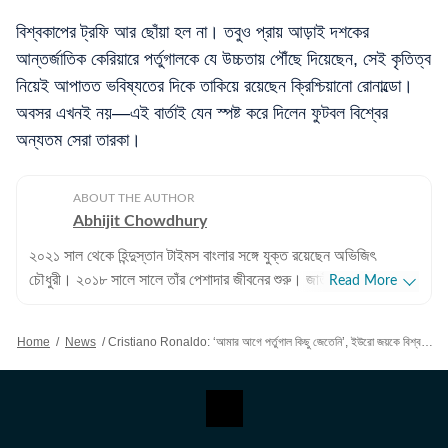
বিশ্বকাপের ট্রফি আর ছোঁয়া হল না। তবুও প্রায় আড়াই দশকের
আন্তর্জাতিক কেরিয়ারে পর্তুগালকে যে উচ্চতায় পৌঁছে দিয়েছেন, সেই কৃতিত্ব
নিয়েই আপাতত ভবিষ্যতের দিকে তাকিয়ে রয়েছেন ক্রিশ্চিয়ানো রোনাল্ডো।
অবসর এখনই নয়—এই বার্তাই যেন স্পষ্ট করে দিলেন ফুটবল বিশ্বের
অন্যতম সেরা তারকা।
ABOUT THE AUTHOR
Abhijit Chowdhury
২০২১ সাল থেকে হিন্দুস্তান টাইমস বাংলার সঙ্গে যুক্ত রয়েছেন অভিজিৎ
চৌধুরী। ২০১৮ সালে সালে তাঁর পেশাদার জীবনের শুরু। জাতীয়, আন্তর্জাতিক
Read More
বিষয়, বাংলার রাজনীতি এবং খেলাধুলোর বিষয়ে লেখার ক্ষেত্রে ৮ বছরের অভিজ্ঞতা
রয়েছে তাঁর। আন্তর্জাতিক ক্ষেত্রে আমেরিকা, পাকিস্তান এবং বাংলাদেশের
Home
/
News
/
Cristiano Ronaldo: ‘আমার আগে পর্তুগাল কিছু জেতেনি’, ইউরো জয়কে বিশ্বকাপ জয়ের সমতুল্য দাবি রোনাল্ডোর
বিষয়ে তাঁর আগ্রহ সবচেয়ে বেশি। কলকাতা বিশ্ববিদ্যালয় থেকে সাংবাদিকতায়
স্নাতকোত্তর ডিগ্রি পাশ করেই সাংবাদিকতার জগতে প্রবেশ করেছেন
অভিজিৎ। হিন্দুস্তান টাইমস বাংলায় যোগদানের আগে ওয়ানইন্ডিয়া এবং ইটিভি
ভারতে কাজ করার অভিজ্ঞতা রয়েছে অভিজিতের। এছাড়া আকাশবাণীতে রেডিও