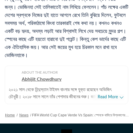
জন্য। ভোজিনহা সেই তালিকাতেই নাম লিখিয়ে ফেললেন। পাঁচ লক্ষের একটি
দেশের স্বপ্নকে নিজের দুই হাতে আগলে রেখে তিনি বুঝিয়ে দিলেন, ফুটবলে
সবসময় অর্থ, পরিকাঠামো কিংবা তারকারাই শেষ কথা নয়। কখনও কখনও
একটি বড় হৃদয়, অদম্য লড়াই আর বিশ্বাসই লিখে দেয় সবচেয়ে সুন্দর গল্প।
স্পেনের কাছে এটি হয়তো হারানো দুই পয়েন্ট। কিন্তু কেপ ভার্দের কাছে এটি
এক ঐতিহাসিক জয়। আর সেই জয়ের মুখ হয়ে চিরকাল মনে রাখা হবে
ভোজিনহাকে।
ABOUT THE AUTHOR
Abhijit Chowdhury
২০২১ সাল থেকে হিন্দুস্তান টাইমস বাংলার সঙ্গে যুক্ত রয়েছেন অভিজিৎ
চৌধুরী। ২০১৮ সালে সালে তাঁর পেশাদার জীবনের শুরু। জাতীয়, আন্তর্জাতিক
Read More
বিষয়, বাংলার রাজনীতি এবং খেলাধুলোর বিষয়ে লেখার ক্ষেত্রে ৮ বছরের অভিজ্ঞতা
রয়েছে তাঁর। আন্তর্জাতিক ক্ষেত্রে আমেরিকা, পাকিস্তান এবং বাংলাদেশের
Home
/
News
/
FIFA World Cup Cape Verde Vs Spain: স্পেনকে থামিয়ে বিশ্বকাপের নায়ক ভোজিনহা, কেপ ভার্দের ৪০ বছরের এই 'তরুণ' গোলকিপার কে?
বিষয়ে তাঁর আগ্রহ সবচেয়ে বেশি। কলকাতা বিশ্ববিদ্যালয় থেকে সাংবাদিকতায়
স্নাতকোত্তর ডিগ্রি পাশ করেই সাংবাদিকতার জগতে প্রবেশ করেছেন
অভিজিৎ। হিন্দুস্তান টাইমস বাংলায় যোগদানের আগে ওয়ানইন্ডিয়া এবং ইটিভি