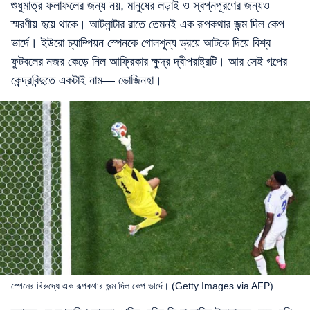
শুধুমাত্র ফলাফলের জন্য নয়, মানুষের লড়াই ও স্বপ্নপূরণের জন্যও
স্মরণীয় হয়ে থাকে। আটলান্টার রাতে তেমনই এক রূপকথার জন্ম দিল কেপ
ভার্দে। ইউরো চ্যাম্পিয়ন স্পেনকে গোলশূন্য ড্রয়ে আটকে দিয়ে বিশ্ব
ফুটবলের নজর কেড়ে নিল আফ্রিকার ক্ষুদ্র দ্বীপরাষ্ট্রটি। আর সেই গল্পের
কেন্দ্রবিন্দুতে একটাই নাম— ভোজিনহা।
স্পেনের বিরুদ্ধে এক রূপকথার জন্ম দিল কেপ ভার্দে। (Getty Images via AFP)