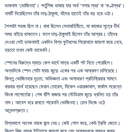
ডাকনাম ‘ভোজিনহা’। পর্তুগিজ ভাষায় যার অর্থ ‘গলার স্বর’ বা ‘কণ্ঠস্বর’।
নামটি দিয়েছিলেন তাঁর দাদু-ঠাকুমা, যাঁদের হাতেই তাঁর বড় হয়ে ওঠা।
শৈশবটা সহজ ছিল না। বাবা ছিলেন সেনাবাহিনীতে, মা কাজের সূত্রে দীর্ঘ
সময় বাইরে থাকতেন। ফলে দাদু-ঠাকুমাই ছিলেন তাঁর আশ্রয়। তাঁদের
দেওয়া সেই ডাকনামই একদিন বিশ্ব ফুটবলের শিরোনামে জায়গা করে নেবে,
হয়তো তখন কেউ ভাবেননি।
স্পেনের বিরুদ্ধে ম্যাচে কেপ ভার্দে মাত্র একটি শট নিতে পেরেছিল।
অন্যদিকে স্পেন গোটা ম্যাচ জুড়ে একের পর এক আক্রমণ চালিয়েছে।
কিন্তু ভোজিনহার দৃঢ়তা, অভিজ্ঞতা এবং অসাধারণ প্রতিক্রিয়ার সামনে
বারবার ব্যর্থ হয়েছেন ফেরান তোরেস, মিকেল ওয়ারজাবাল, মার্কাস লরেন্তে
কিংবা লাপোর্তেরা। শেষ বাঁশি বাজার পর স্টেডিয়াম জুড়ে ধ্বনিত হয় তাঁর
নাম। আবেগ ধরে রাখতে পারেননি ভোজিনহা। চোখ ভিজে ওঠে
আনন্দাশ্রুতে।
বিশ্বকাপে অনেক নায়ক জন্ম নেয়। কেউ গোল করে, কেউ ট্রফি জেতে।
কিন্তু কিছু নায়ক ইতিহাসে জায়গা করে নেয় অসম্ভবকে সম্ভব করার