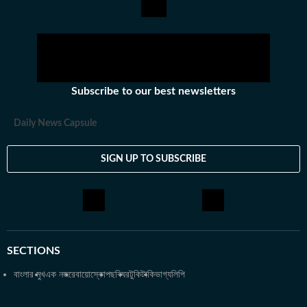
ভারতে কাজ করার অভিজ্ঞতা রয়েছে অভিজিতের। এছাড়া আকাশবাণীতে রেডিও
জকি হিসেবেও কাজ করেছিলেন তিনি। খবরের জগৎ ছাড়া খেলাধুলো, ইতিহাসে
অভিজিতের আগ্রহ রয়েছে। শিক্ষাগত যোগ্যতা: সাংবাদিকতা ও গণজ্ঞাপন নিয়ে
অভিজিৎ তাঁর স্নাতক স্তরের পড়াশোনা সম্পন্ন করেছেন আশুতোষ কলেজ
থেকে। এরপর কলকাতা বিশ্ববিদ্যালয় থেকে একই বিষয়ে স্নাতকোত্তর ডিগ্রি
Subscribe to our best newsletters
অর্জন করেন। ব্যক্তিগত পছন্দ ও নেশা: ক্রিকেট, ফুটবল, টেনিস ছাড়া প্রায় সব
ধরনের খেলা দেখতে তিনি ভীষণ ভালোবাসেন। কাজের বাইরে তাঁর অবসর কাটে
Daily News Capsule
বই পড়ে এবং বিভিন্ন বিষয়ে ডকুমেন্টারি দেখে।
SIGN UP TO SUBSCRIBE
SECTIONS
বাংলার মুখ
এক নজরে
বায়োস্কোপ
ছবিঘর
টুকিটাকি
ভাগ্যলিপি