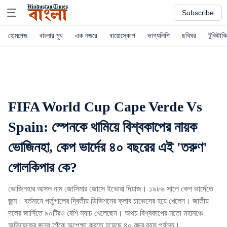
Subscribe
হোমপেজ
বাংলার মুখ
এক নজরে
বায়োস্কোপ
ভাগ্যলিপি
ছবিঘর
টুকিটাকি
FIFA World Cup Cape Verde Vs
Spain: স্পেনকে থামিয়ে বিশ্বকাপের নায়ক
ভোজিনহা, কেপ ভার্দের ৪০ বছরের এই 'তরুণ'
গোলকিপার কে?
ভোজিনহার আসল নাম জোসিমার জোসে ইভোরা দিয়াজ। ১৯৮৬ সালে কেপ ভার্দেতে
জন্ম। বর্তমানে পর্তুগালের দ্বিতীয় ডিভিশনের ক্লাব চাভেসের হয়ে খেলেন। জাতীয়
দলের জার্সিতে ৯০টিরও বেশি ম্যাচ খেলেছেন। অথচ বিশ্বকাপের মতো মহামঞ্চে
অভিষেকের জন্য তাঁকে অপেক্ষা করতে হয়েছে ৪০ বছর বয়স পর্যন্ত।