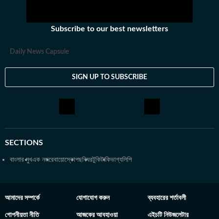
অভিজিৎ তাঁর স্নাতক স্তরের পড়াশোনা সম্পন্ন করেছেন আশুতোষ কলেজ
থেকে। এরপর কলকাতা বিশ্ববিদ্যালয় থেকে একই বিষয়ে স্নাতকোত্তর ডিগ্রি
Subscribe to our best newsletters
অর্জন করেন। ব্যক্তিগত পছন্দ ও নেশা: ক্রিকেট, ফুটবল, টেনিস ছাড়া প্রায় সব
ধরনের খেলা দেখতে তিনি ভীষণ ভালোবাসেন। কাজের বাইরে তাঁর অবসর কাটে
Daily News Capsule
বই পড়ে এবং বিভিন্ন বিষয়ে ডকুমেন্টারি দেখে।
SIGN UP TO SUBSCRIBE
SECTIONS
বাংলার মুখ
এক নজরে
বায়োস্কোপ
ছবিঘর
টুকিটাকি
ভাগ্যলিপি
আমাদের সম্পর্কে
যোগাযোগ করুন
ব্যবহারের শর্তাবলী
গোপনীয়তা নীতি
আজকের আবহাওয়া
এইচটি নিউজলেটার