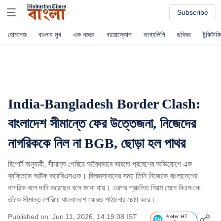
Subscribe
হোমপেজ
বাংলার মুখ
এক নজরে
বায়োস্কোপ
ভাগ্যলিপি
ছবিঘর
টুকিটাকি
India-Bangladesh Border Clash:
বাংলাদেশ সীমান্তে ফের উত্তেজনা, নিজেদের
নাগরিককে নিল না BGB, ছোড়া হল পাথর
রিপোর্ট অনুযায়ী, সীমান্ত পেরিয়ে অবৈধভাবে ভারতে প্রবেশের অভিযোগে এক
ব্যক্তিকে আটক করেবিএসএফ। জিজ্ঞাসাবাদের সময় তিনি নিজেকে বাংলাদেশের
নাগরিক বলে দাবি করেছেন বলে জানা যায়। এরপর প্রচলিত নিয়ম মেনে বিএসএফ
তাঁকে সীমান্ত পেরিয়ে বাংলাদেশে ফেরত পাঠানোর চেষ্টা করে।
Published on: Jun 11, 2026, 14:19:08 IST
Prefer HT