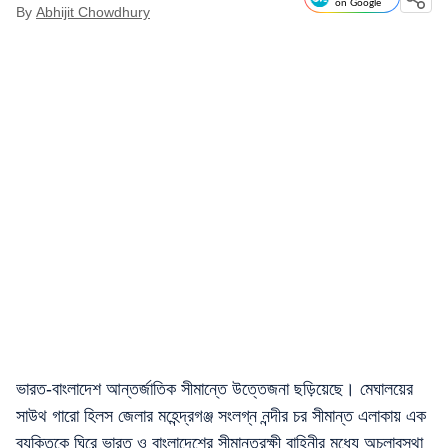
on Google
By
Abhijit Chowdhury
ভারত-বাংলাদেশ আন্তর্জাতিক সীমান্তে উত্তেজনা ছড়িয়েছে। মেঘালয়ের
সাউথ গারো হিলস জেলার মহেন্দ্রগঞ্জ সংলগ্ন নন্দীর চর সীমান্ত এলাকায় এক
ব্যক্তিকে ঘিরে ভারত ও বাংলাদেশের সীমান্তরক্ষী বাহিনীর মধ্যে অচলাবস্থা