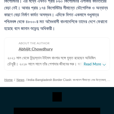
কিলোমিটার। এর মধ্যে এখনও প্রায় ৮৬০ কিলোমিটার এলাকায় কাঁটাতারের
বেড়া নেই। আবার প্রায় ১৭৪ কিলোমিটার সীমান্তে ভৌগোলিক ও অন্যান্য
কারণে বেড়া নির্মাণ কার্যত অসম্ভব। এদিকে বিগত একমাসে শুধুমাত্র
পশ্চিমবঙ্গ থেকে ৪৮০০-র মত অবৈধবাসী বাংলাদেশিকে তাদের দেশে ফেরানো
হয়েছে বলে জানান শুভেন্দু অধিকারী।
ABOUT THE AUTHOR
Abhijit Chowdhury
২০২১ সাল থেকে হিন্দুস্তান টাইমস বাংলার সঙ্গে যুক্ত রয়েছেন অভিজিৎ
চৌধুরী। ২০১৮ সালে সালে তাঁর পেশাদার জীবনের শুরু। জাতীয়, আন্তর্জাতিক
Read More
বিষয়, বাংলার রাজনীতি এবং খেলাধুলোর বিষয়ে লেখার ক্ষেত্রে ৮ বছরের অভিজ্ঞতা
রয়েছে তাঁর। আন্তর্জাতিক ক্ষেত্রে আমেরিকা, পাকিস্তান এবং বাংলাদেশের
Home
/
News
/
India-Bangladesh Border Clash: বাংলাদেশ সীমান্তে ফের উত্তেজনা, নিজেদের নাগরিককে নিল না BGB, ছোড়া হল পাথর
বিষয়ে তাঁর আগ্রহ সবচেয়ে বেশি। কলকাতা বিশ্ববিদ্যালয় থেকে সাংবাদিকতায়
স্নাতকোত্তর ডিগ্রি পাশ করেই সাংবাদিকতার জগতে প্রবেশ করেছেন
অভিজিৎ। হিন্দুস্তান টাইমস বাংলায় যোগদানের আগে ওয়ানইন্ডিয়া এবং ইটিভি
ভারতে কাজ করার অভিজ্ঞতা রয়েছে অভিজিতের। এছাড়া আকাশবাণীতে রেডিও
জকি হিসেবেও কাজ করেছিলেন তিনি। খবরের জগৎ ছাড়া খেলাধুলো, ইতিহাসে
অভিজিতের আগ্রহ রয়েছে। শিক্ষাগত যোগ্যতা: সাংবাদিকতা ও গণজ্ঞাপন নিয়ে