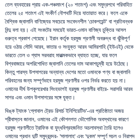
তেল ব্যবহারের প্রায় এক-পঞ্চমাংশ (২০ শতাংশ) এবং সমুদ্রপথে পরিবাহিত
তেলের ২৫ শতাংশ এই সংকীর্ণ নৌপথটি দিয়ে যাতায়াত করে। ফলে একে
বৈশ্বিক জ্বালানি বাণিজ্যের সবচেয়ে সংবেদনশীল ‘চোকপয়েন্ট’ বা প্রতিবন্ধক
বিন্দু বলা হয়। এই সংকটের সময়েই ভারত-ওমান বাণিজ্য চুক্তির আসল
গুরুত্ব প্রকাশ পেয়েছে। ইরান কর্তৃক হরমুজ প্রণালী অবরুদ্ধ বা ঝুঁকিপূর্ণ
হয়ে ওঠায় সৌদি আরব, কাতার ও সংযুক্ত আরব আমিরশাহি (ইউএই) থেকে
ভারতে তেল ও গ্যাস সরবরাহ মারাত্মকভাবে ব্যাহত হচ্ছে, যার ফলে
বিশ্ববাজারে অপরিশোধিত জ্বালানি তেলের দাম আকাশচুম্বী হয়ে উঠেছে।
কিন্তু পারস্য উপসাগরের অন্যান্য দেশের মতো ওমানকে পণ্য বা জ্বালানি
পরিবহনের জন্য সম্পূর্ণভাবে হরমুজ প্রণালীর ওপর নির্ভর করতে হয় না।
ওমানের দীর্ঘ উপকূলরেখার সিংহভাগই হরমুজ প্রণালীর বাইরে- সরাসরি আরব
সাগর এবং ওমান উপসাগরের সঙ্গে যুক্ত।
থিঙ্ক ট্যাংক 'গ্লোবাল ট্রেড রিসার্চ ইনিশিয়েটিভ'-এর প্রতিষ্ঠাতা অজয়
শ্রীবাস্তব জানান, ওমানের এই কৌশলগত ভৌগোলিক অবস্থানের কারণে
হরমুজ প্রণালীতে ট্রাফিক বা যুদ্ধবিগ্রহজনিত অচলাবস্থা তৈরি হলেও
ওমানের প্রধান দুটি সমুদ্রবন্দর- 'সালালাহ' এবং 'দুকম' সম্পূর্ণ সচল ও নিরাপদ