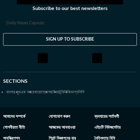
Subscribe to our best newsletters
Daily News Capsule
SIGN UP TO SUBSCRIBE
SECTIONS
বাংলার মুখ
এক নজরে
বায়োস্কোপ
ছবিঘর
টুকিটাকি
ভাগ্যলিপি
আমাদের সম্পর্কে
যোগাযোগ করুন
ব্যবহারের শর্তাবলী
গোপনীয়তা নীতি
আজকের আবহাওয়া
এইচটি নিউজলেটার
সাবস্ক্রিপশন
প্রিন্ট বিজ্ঞাপনের হার
নৈতিকতার বিধি