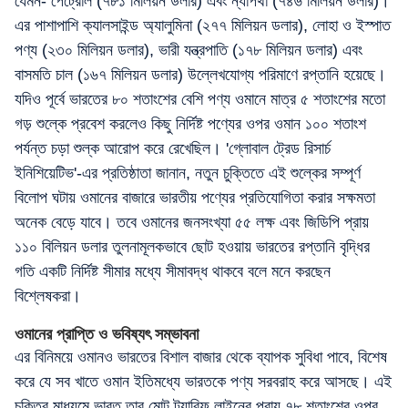
যেমন- পেট্রোল (৭৮১ মিলিয়ন ডলার) এবং ন্যাপথা (৭৪৬ মিলিয়ন ডলার)।
এর পাশাপাশি ক্যালসাইন্ড অ্যালুমিনা (২৭৭ মিলিয়ন ডলার), লোহা ও ইস্পাত
পণ্য (২৩০ মিলিয়ন ডলার), ভারী যন্ত্রপাতি (১৭৮ মিলিয়ন ডলার) এবং
বাসমতি চাল (১৬৭ মিলিয়ন ডলার) উল্লেখযোগ্য পরিমাণে রপ্তানি হয়েছে।
যদিও পূর্বে ভারতের ৮০ শতাংশের বেশি পণ্য ওমানে মাত্র ৫ শতাংশের মতো
গড় শুল্কে প্রবেশ করলেও কিছু নির্দিষ্ট পণ্যের ওপর ওমান ১০০ শতাংশ
পর্যন্ত চড়া শুল্ক আরোপ করে রেখেছিল। 'গ্লোবাল ট্রেড রিসার্চ
ইনিশিয়েটিভ'-এর প্রতিষ্ঠাতা জানান, নতুন চুক্তিতে এই শুল্কের সম্পূর্ণ
বিলোপ ঘটায় ওমানের বাজারে ভারতীয় পণ্যের প্রতিযোগিতা করার সক্ষমতা
অনেক বেড়ে যাবে। তবে ওমানের জনসংখ্যা ৫৫ লক্ষ এবং জিডিপি প্রায়
১১০ বিলিয়ন ডলার তুলনামূলকভাবে ছোট হওয়ায় ভারতের রপ্তানি বৃদ্ধির
গতি একটি নির্দিষ্ট সীমার মধ্যে সীমাবদ্ধ থাকবে বলে মনে করছেন
বিশ্লেষকরা।
ওমানের প্রাপ্তি ও ভবিষ্যৎ সম্ভাবনা
এর বিনিময়ে ওমানও ভারতের বিশাল বাজার থেকে ব্যাপক সুবিধা পাবে, বিশেষ
করে যে সব খাতে ওমান ইতিমধ্যে ভারতকে পণ্য সরবরাহ করে আসছে। এই
চুক্তির মাধ্যমে ভারত তার মোট ট্যারিফ লাইনের প্রায় ৭৮ শতাংশের ওপর