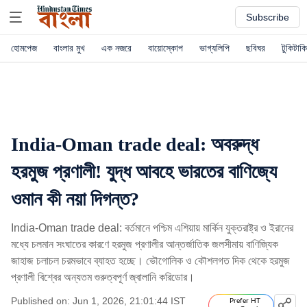
Subscribe
হোমপেজ
বাংলার মুখ
এক নজরে
বায়োস্কোপ
ভাগ্যলিপি
ছবিঘর
টুকিটাকি
India-Oman trade deal: অবরুদ্ধ
হরমুজ প্রণালী! যুদ্ধ আবহে ভারতের বাণিজ্যে
ওমান কী নয়া দিগন্ত?
India-Oman trade deal: বর্তমানে পশ্চিম এশিয়ায় মার্কিন যুক্তরাষ্ট্র ও ইরানের
মধ্যে চলমান সংঘাতের কারণে হরমুজ প্রণালীর আন্তর্জাতিক জলসীমায় বাণিজ্যিক
জাহাজ চলাচল চরমভাবে ব্যাহত হচ্ছে। ভৌগোলিক ও কৌশলগত দিক থেকে হরমুজ
প্রণালী বিশ্বের অন্যতম গুরুত্বপূর্ণ জ্বালানি করিডোর।
Published on: Jun 1, 2026, 21:01:44 IST
Prefer HT