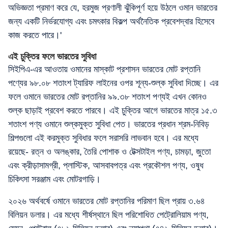
অভিজ্ঞতা প্রমাণ করে যে, হরমুজ প্রণালী ঝুঁকিপূর্ণ হয়ে উঠলে ওমান ভারতের
জন্য একটি নির্ভরযোগ্য এবং চমৎকার বিকল্প অর্থনৈতিক প্রবেশদ্বার হিসেবে
কাজ করতে পারে।'
এই চুক্তির ফলে ভারতের সুবিধা
সিইপিএ-এর আওতায় ওমানের মাস্কাট প্রশাসন ভারতের মোট রপ্তানি
পণ্যের ৯৮.০৮ শতাংশ ট্যারিফ লাইনের ওপর শূন্য-শুল্ক সুবিধা দিচ্ছে। এর
ফলে ওমানে ভারতের মোট রপ্তানির ৯৯.৩৮ শতাংশ পণ্যই এখন কোনও
শুল্ক ছাড়াই প্রবেশ করতে পারবে। এই চুক্তির আগে ভারতের মাত্র ১৫.৩
শতাংশ পণ্য ওমানে শুল্কমুক্ত সুবিধা পেত। ভারতের প্রধান শ্রম-নিবিড়
শিল্পগুলো এই করমুক্ত সুবিধার ফলে সরাসরি লাভবান হবে। এর মধ্যে
রয়েছে- রত্ন ও অলঙ্কার, তৈরি পোশাক ও টেক্সটাইল পণ্য, চামড়া, জুতো
এবং ক্রীড়াসামগ্রী, প্লাস্টিক, আসবাবপত্র এবং প্রকৌশল পণ্য, ওষুধ
চিকিৎসা সরঞ্জাম এবং মোটরগাড়ি।
২০২৬ অর্থবর্ষে ওমানে ভারতের মোট রপ্তানির পরিমাণ ছিল প্রায় ৩.৬৪
বিলিয়ন ডলার। এর মধ্যে শীর্ষস্থানে ছিল পরিশোধিত পেট্রোলিয়াম পণ্য,