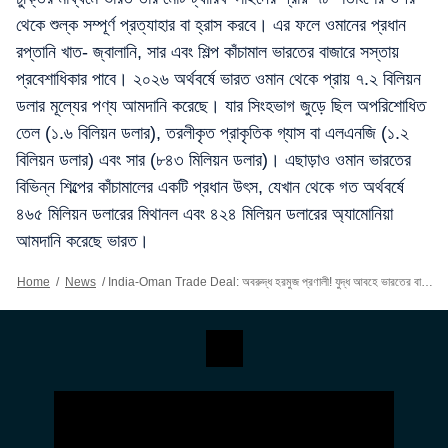
থেকে শুল্ক সম্পূর্ণ প্রত্যাহার বা হ্রাস করবে। এর ফলে ওমানের প্রধান
রপ্তানি খাত- জ্বালানি, সার এবং শিল্প কাঁচামাল ভারতের বাজারে সস্তায়
প্রবেশাধিকার পাবে। ২০২৬ অর্থবর্ষে ভারত ওমান থেকে প্রায় ৭.২ বিলিয়ন
ডলার মূল্যের পণ্য আমদানি করেছে। যার সিংহভাগ জুড়ে ছিল অপরিশোধিত
তেল (১.৬ বিলিয়ন ডলার), তরলীকৃত প্রাকৃতিক গ্যাস বা এলএনজি (১.২
বিলিয়ন ডলার) এবং সার (৮৪৩ মিলিয়ন ডলার)। এছাড়াও ওমান ভারতের
বিভিন্ন শিল্পের কাঁচামালের একটি প্রধান উৎস, যেখান থেকে গত অর্থবর্ষে
৪৬৫ মিলিয়ন ডলারের মিথানল এবং ৪২৪ মিলিয়ন ডলারের অ্যামোনিয়া
আমদানি করেছে ভারত।
Home
/
News
/
India-Oman Trade Deal: অবরুদ্ধ হরমুজ প্রণালী! যুদ্ধ আবহে ভারতের বাণিজ্যে ওমান কী নয়া দিগন্ত?