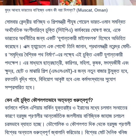
যুদ্ধ আবহে ভারতের বাণিজ্যে ওমান কী নয়া দিগন্ত? (Muscat, Oman)
সোমবার কেন্দ্রীয় বাণিজ্য ও শিল্পমন্ত্রী পীযূষ গোয়েল ভারত-ওমান সমন্বিত
অর্থনৈতিক অংশীদারিত্ব চুক্তি (সিইপিএ) কার্যকরের ঘোষণা করে, একে
ভারতের অর্থনীতির জন্য একটি ‘যুগান্তকারী মাইলফলক’ হিসেবে অভিহিত
করেছেন। এক্স হ্যান্ডেলে এক পোস্টে তিনি জানান, প্রধানমন্ত্রী নরেন্দ্র মোদী-
র ‘সমৃদ্ধির বৈশ্বিক পথ নির্মাণ’-এর লক্ষ্যে এই চুক্তি একটি যুগান্তকারী
পদক্ষেপ। এর মাধ্যমে ছাত্রছাত্রী, কারিগর, মহিলা, কৃষক, মৎস্যজীবী এবং
ক্ষুদ্র, ছোট ও মাঝারি শিল্প (এমএসএমই)-র জন্য নতুন বাজার উন্মুক্ত হবে,
রফতানি বৃদ্ধি পাবে, বিনিয়োগ আকৃষ্ট হবে এবং কর্মসংস্থানের সুযোগ
সম্প্রসারিত হবে।
কেন এই চুক্তি কৌশলগতভাবে অত্যন্ত গুরুত্বপূর্ণ?
বর্তমানে পশ্চিম এশিয়ায় মার্কিন যুক্তরাষ্ট্র ও ইরানের মধ্যে চলমান সংঘাতের
কারণে হরমুজ প্রণালীর আন্তর্জাতিক জলসীমায় বাণিজ্যিক জাহাজ চলাচল
চরমভাবে ব্যাহত হচ্ছে। ভৌগোলিক ও কৌশলগত দিক থেকে হরমুজ প্রণালী
বিশ্বের অন্যতম গুরুত্বপূর্ণ জ্বালানি করিডোর। বিশ্বের মোট দৈনিক খনিজ