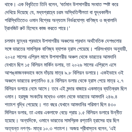
থাকে। এক বিবৃতিতে তিনি বলেন, 'বর্তমান উপসাগরীয় সংঘাত স্পষ্ট করে
দেখিয়ে দিয়েছে যে, মধ্যপ্রাচ্যে চরম অস্থিতিশীলতা বা যুদ্ধকালীন
পরিস্থিতিতেও ওমান বিশ্বের অন্যতম নির্ভরযোগ্য বাণিজ্য ও জ্বালানি
ট্রানজিট রুট হিসেবে কাজ করতে পারে।'
চলমান যুদ্ধের প্রভাবে উপসাগরীয় অঞ্চলের প্রধান অর্থনৈতিক দেশগুলোর
সঙ্গে ভারতের সামগ্রিক বাণিজ্য ব্যাপক হ্রাস পেয়েছে। পরিসংখ্যান অনুযায়ী,
২০২৫ সালের এপ্রিল মাসে উপসাগরীয় অঞ্চল থেকে ভারতের আমদানি
যেখানে ছিল ১৫ বিলিয়ন মার্কিন ডলার, তা ২০২৬ সালের এপ্রিলে এসে
আশঙ্কাজনকভাবে কমে দাঁড়ায় মাত্র ৯.৮ বিলিয়ন ডলারে। একইভাবে ওই
অঞ্চলে ভারতের রপ্তানিও ৪.৪ বিলিয়ন ডলার থেকে হ্রাস পেয়ে মাত্র ২.৭
বিলিয়ন ডলারে নেমে আসে। তবে এই মন্দার বাজারে একমাত্র ব্যতিক্রম ছিল
ওমান। হরমুজ সংকটের মধ্যেও ওমান থেকে ভারতের আমদানি ২৪৬.৪
শতাংশ বৃদ্ধি পেয়েছে। গত বছর যেখানে আমদানির পরিমাণ ছিল ৪৩০
মিলিয়ন ডলার, তা এবার একলাফে বেড়ে প্রায় ১.৫ বিলিয়ন ডলারে উন্নীত
হয়েছে। অন্যদিকে, ওমানে ভারতের সামগ্রিক রপ্তানি হ্রাসের হার ছিল
অত্যন্ত নগণ্য- মাত্র ১০.৩ শতাংশ। অজয় শ্রীবাস্তব বলেন, 'এই