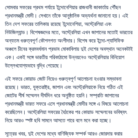
সোমবার সফরের প্রথম পর্যায়ে ইন্দোনেশিয়ার রাজধানী জাকার্তায় পৌঁছন
প্রধানমন্ত্রী মোদী। সেখানে তাঁকে আনুষ্ঠানিক অভ্যর্থনা জানানো হয়। এই
তিন দেশ সফরের তালিকায় রয়েছে ইন্দোনেশিয়া, অস্ট্রেলিয়া এবং
নিউজিল্যান্ড। বিশেষজ্ঞদের মতে, অস্ট্রেলিয়া এখন জাপানের মতোই ভারতের
অন্যতম গুরুত্বপূর্ণ কৌশলগত অংশীদার। বিশেষ করে ইন্দো-প্যাসিফিক
অঞ্চলে চীনের ক্রমবর্ধমান প্রভাব মোকাবিলায় দুই দেশের অবস্থান অনেকটাই
এক। একই সঙ্গে ভারতীয় পরিকাঠামো উন্নয়নেও অস্ট্রেলিয়ার বিনিয়োগ
উল্লেখযোগ্যভাবে বৃদ্ধি পেয়েছে।
এই সফরে কোয়াড জোট নিয়েও গুরুত্বপূর্ণ আলোচনা হওয়ার সম্ভাবনা
রয়েছে। ভারত, যুক্তরাষ্ট্র, জাপান এবং অস্ট্রেলিয়াকে নিয়ে গঠিত এই
জোটের শীর্ষ সম্মেলন দীর্ঘদিন ধরে অনুষ্ঠিত হয়নি। সম্প্রতি জাপানের
প্রধানমন্ত্রী ভারত সফরে এসে প্রধানমন্ত্রী মোদীর সঙ্গে এ বিষয়ে আলোচনা
করেছিলেন। অস্ট্রেলিয়া সফরের বৈঠকের পর কোয়াড সম্মেলনের ভবিষ্যৎ
নিয়ে আরও স্পষ্ট ছবি সামনে আসতে পারে বলে মনে করা হচ্ছে।
সূত্রের খবর, দুই দেশের মধ্যে বাণিজ্যিক সম্পর্ক আরও জোরদার করার