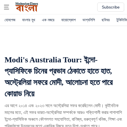
Subscribe
হোমপেজ
বাংলার মুখ
এক নজরে
বায়োস্কোপ
ভাগ্যলিপি
ছবিঘর
টুকিটাকি
Modi's Australia Tour: ইন্দো-
প্যাসিফিকে চিনের প্রভাব ঠেকাতে হাতে হাত,
অস্ট্রেলিয়া সফরে মোদী, আলোচনা হতে পারে
কোয়াড নিয়ে
এর আগে ২০১৪ এবং ২০২৩ সালে অস্ট্রেলিয়া সফর করেছিলেন মোদী। কূটনৈতিক
মহলের মতে, এই সফর ভারত-অস্ট্রেলিয়া সম্পর্ককে আরও শক্তিশালী করার পাশাপাশি
ইন্দো-প্যাসিফিক অঞ্চলে কৌশলগত সহযোগিতা, বাণিজ্য, গুরুত্বপূর্ণ খনিজ, শিক্ষা এবং
পরিকাঠামো উন্নয়নের মতো একাধিক বিষয়ে নতুন দিশা দেখাতে পারে।