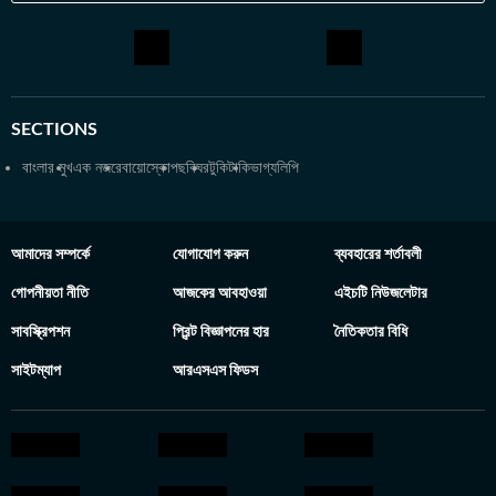
SECTIONS
বাংলার মুখ
এক নজরে
বায়োস্কোপ
ছবিঘর
টুকিটাকি
ভাগ্যলিপি
আমাদের সম্পর্কে
যোগাযোগ করুন
ব্যবহারের শর্তাবলী
গোপনীয়তা নীতি
আজকের আবহাওয়া
এইচটি নিউজলেটার
সাবস্ক্রিপশন
প্রিন্ট বিজ্ঞাপনের হার
নৈতিকতার বিধি
সাইটম্যাপ
আরএসএস ফিডস