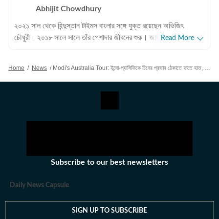
Abhijit Chowdhury
২০২১ সাল থেকে হিন্দুস্তান টাইমস বাংলার সঙ্গে যুক্ত রয়েছেন অভিজিৎ
চৌধুরী। ২০১৮ সালে সালে তাঁর পেশাদার জীবনের শুরু। জাতীয়, আন্তর্জাতিক
Read More
বিষয়, বাংলার রাজনীতি এবং খেলাধুলোর বিষয়ে লেখার ক্ষেত্রে ৮ বছরের অভিজ্ঞতা
রয়েছে তাঁর। আন্তর্জাতিক ক্ষেত্রে আমেরিকা, পাকিস্তান এবং বাংলাদেশের
Home
/
News
/
Modi's Australia Tour: ইন্দো-প্যাসিফিকে চিনের প্রভাব ঠেকাতে হাতে হাত, অস্ট্রেলিয়া সফরে মোদী, আলোচনা হতে পারে কোয়াড নিয়ে
বিষয়ে তাঁর আগ্রহ সবচেয়ে বেশি। কলকাতা বিশ্ববিদ্যালয় থেকে সাংবাদিকতায়
স্নাতকোত্তর ডিগ্রি পাশ করেই সাংবাদিকতার জগতে প্রবেশ করেছেন
অভিজিৎ। হিন্দুস্তান টাইমস বাংলায় যোগদানের আগে ওয়ানইন্ডিয়া এবং ইটিভি
ভারতে কাজ করার অভিজ্ঞতা রয়েছে অভিজিতের। এছাড়া আকাশবাণীতে রেডিও
জকি হিসেবেও কাজ করেছিলেন তিনি। খবরের জগৎ ছাড়া খেলাধুলো, ইতিহাসে
অভিজিতের আগ্রহ রয়েছে। শিক্ষাগত যোগ্যতা: সাংবাদিকতা ও গণজ্ঞাপন নিয়ে
অভিজিৎ তাঁর স্নাতক স্তরের পড়াশোনা সম্পন্ন করেছেন আশুতোষ কলেজ
থেকে। এরপর কলকাতা বিশ্ববিদ্যালয় থেকে একই বিষয়ে স্নাতকোত্তর ডিগ্রি
Subscribe to our best newsletters
অর্জন করেন। ব্যক্তিগত পছন্দ ও নেশা: ক্রিকেট, ফুটবল, টেনিস ছাড়া প্রায় সব
ধরনের খেলা দেখতে তিনি ভীষণ ভালোবাসেন। কাজের বাইরে তাঁর অবসর কাটে
Daily News Capsule
বই পড়ে এবং বিভিন্ন বিষয়ে ডকুমেন্টারি দেখে।
SIGN UP TO SUBSCRIBE