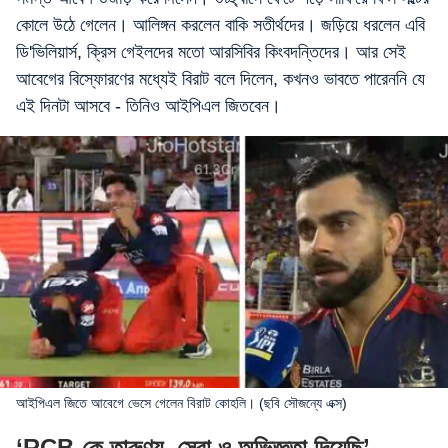
কোলে উঠে গেলেন। আলিঙ্গন করলেন বাকি সতীর্থদের। জড়িয়ে ধরলেন এবি
ডি'ভিলিয়ার্স, ক্রিস গেইলদের মতো আরসিবির কিংবদন্তিদের। আর সেই
আবেগের বিস্ফোরণের মধ্যেই বিরাট বলে দিলেন, কখনও ভাবতে পারেননি যে
এই দিনটা আসবে - তিনিও আইপিএল জিতবেন।
আইপিএল জিতে আবেগে ভেসে গেলেন বিরাট কোহলি। (ছবি সৌজন্যে এক্স)
‘RCB-কে তারুণ্য, সেরা ও অভিজ্ঞতা দিয়েছি’,