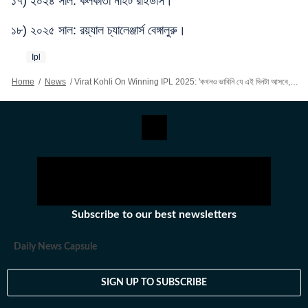
১৭) ২০২৪ সাল: কলকাতা নাইট রাইডার্স।
১৮) ২০২৫ সাল: রয়্যাল চ্যালেঞ্জার্স বেঙ্গালুরু।
Ipl
Home
/
News
/
Virat Kohli On Winning IPL 2025: 'কখনও ভাবিনি যে এই দিনটা আসবে, বাচ্চার মতো ঘুমাব', IPL জিতে কেঁদে ফেললেন বিরাট!
Subscribe to our best newsletters
Daily News Capsule
SIGN UP TO SUBSCRIBE