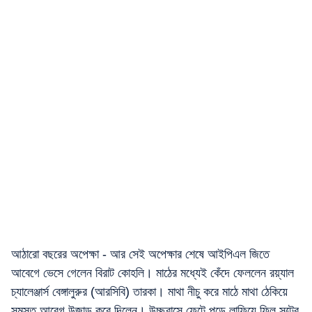
আঠারো বছরের অপেক্ষা - আর সেই অপেক্ষার শেষে আইপিএল জিতে
আবেগে ভেসে গেলেন বিরাট কোহলি। মাঠের মধ্যেই কেঁদে ফেললেন রয়্যাল
চ্যালেঞ্জার্স বেঙ্গালুরুর (আরসিবি) তারকা। মাথা নীচু করে মাঠে মাথা ঠেকিয়ে
সমস্ত আবেগ উজাড় করে দিলেন। উচ্ছ্বাসে ফেটে পড়ে লাফিয়ে ফিল সল্টের