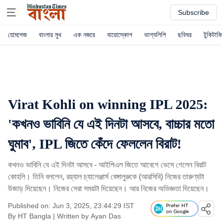
Subscribe
হোমপেজ
বাংলার মুখ
এক নজরে
বায়োস্কোপ
ভাগ্যলিপি
ছবিঘর
টুকিটাকি
Virat Kohli on winning IPL 2025:
'কখনও ভাবিনি যে এই দিনটা আসবে, বাচ্চার মতো
ঘুমাব', IPL জিতে কেঁদে ফেললেন বিরাট!
কখনও ভাবিনি যে এই দিনটা আসবে - আইপিএল জিতে আবেগে ভেসে গেলেন বিরাট
কোহলি। তিনি বললেন, রয়্যাল চ্যালেঞ্জার্স বেঙ্গালুরুকে (আরসিবি) নিজের তারুণ্যটা
উজাড় দিয়েছেন। নিজের সেরা সময়টা দিয়েছেন। আর নিজের অভিজ্ঞতা দিয়েছেন।
Published on: Jun 3, 2025, 23:44:29 IST
Prefer HT
on Google
By
HT Bangla
| Written by
Ayan Das