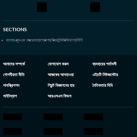
SECTIONS
বাংলার মুখ
এক নজরে
বায়োস্কোপ
ছবিঘর
টুকিটাকি
ভাগ্যলিপি
আমাদের সম্পর্কে
যোগাযোগ করুন
ব্যবহারের শর্তাবলী
গোপনীয়তা নীতি
আজকের আবহাওয়া
এইচটি নিউজলেটার
সাবস্ক্রিপশন
প্রিন্ট বিজ্ঞাপনের হার
নৈতিকতার বিধি
সাইটম্যাপ
আরএসএস ফিডস