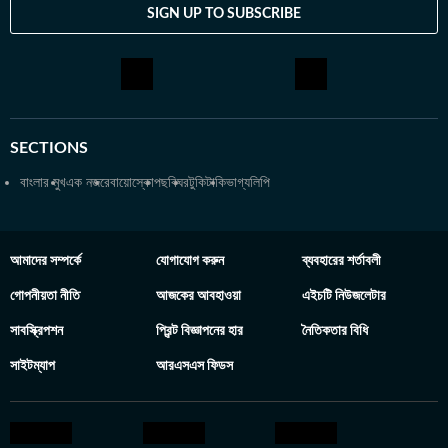
SIGN UP TO SUBSCRIBE
SECTIONS
বাংলার মুখ
এক নজরে
বায়োস্কোপ
ছবিঘর
টুকিটাকি
ভাগ্যলিপি
আমাদের সম্পর্কে
যোগাযোগ করুন
ব্যবহারের শর্তাবলী
গোপনীয়তা নীতি
আজকের আবহাওয়া
এইচটি নিউজলেটার
সাবস্ক্রিপশন
প্রিন্ট বিজ্ঞাপনের হার
নৈতিকতার বিধি
সাইটম্যাপ
আরএসএস ফিডস