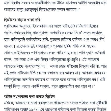
এবং ব্রিটেন সরকার ও রাজনীতিবিদদের উচিত আমাদের আইনি অবস্থান এবং
আমাদের জন্য গুরুত্বপূর্ণ বিষয়গুলোকে সম্মান জানানো।'
ব্রিটেনের বাড়তে থাকা দাবি
প্রতিবেদন অনুসারে, ইসলামাবাদ এর আগে 'সৌহার্দ্যের নিদর্শন হিসেবে
গ্রুমিং গ্যাংয়ের কিছু সাজাপ্রাপ্ত অপরাধীকে ফেরত নিতে' সম্মত হয়েছিল,
তবে পাকিস্তানি কর্মকর্তাদের দাবি, লন্ডনের চাহিদার তালিকা এখন আরও দীর্ঘ
হয়েছে। রচডেলের দুই সাজাপ্রাপ্ত গ্রুমার হামিদ শাফি এবং মহম্মদ
সাজিদকে ইতিমধ্যে পাকিস্তানে ফেরত পাঠানো হয়েছে।পাকিস্তানি কর্মকর্তা
বলেন, 'আপনারা এখন এক ভিন্ন পাকিস্তানের মুখোমুখি। এই অহংকার
আমাদের কাছে গ্রহণযোগ্য নয়। আমরা জোর খাটানোয় বিশ্বাস করি না, আর
এই জোর খাটানোর নীতি কোনও ফলাফল বয়ে আনবে না। আপনারা এখন যে
পাকিস্তানের সঙ্গে ডিল করছেন তা কয়েক বছর আগের পাকিস্তান নয়। এটি
সম্পূর্ণ ভিন্ন ধরনের একটি সরকার, যাকে ব্ল্যাকমেইল করা যাবে না।'
আইন সংশোধনের কথা ভাবছে ব্রিটেন
এদিকে, আহমেদের মতো ব্যক্তিদের পাকিস্তানে ফেরত পাঠাতে বাধা সৃষ্টিকারী
'ইমিগ্রেশন অ্যাক্ট ১৯৭১'-এর ধারাগুলো বাতিলের কথা বিবেচনা করছে ব্রিটেন