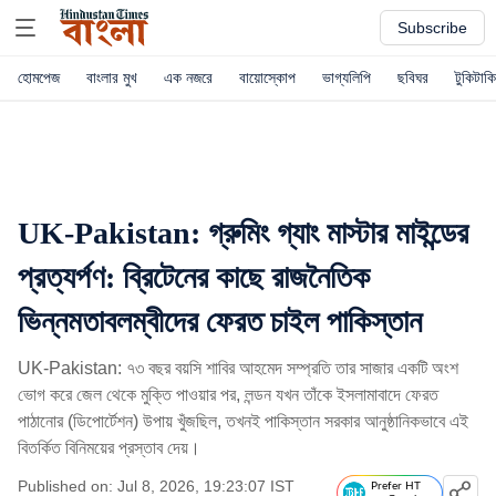
Subscribe
হোমপেজ
বাংলার মুখ
এক নজরে
বায়োস্কোপ
ভাগ্যলিপি
ছবিঘর
টুকিটাকি
UK-Pakistan: গ্রুমিং গ্যাং মাস্টার মাইন্ডের
প্রত্যর্পণ: ব্রিটেনের কাছে রাজনৈতিক
ভিন্নমতাবলম্বীদের ফেরত চাইল পাকিস্তান
UK-Pakistan: ৭৩ বছর বয়সি শাবির আহমেদ সম্প্রতি তার সাজার একটি অংশ
ভোগ করে জেল থেকে মুক্তি পাওয়ার পর, লন্ডন যখন তাঁকে ইসলামাবাদে ফেরত
পাঠানোর (ডিপোর্টেশন) উপায় খুঁজছিল, তখনই পাকিস্তান সরকার আনুষ্ঠানিকভাবে এই
বিতর্কিত বিনিময়ের প্রস্তাব দেয়।
Published on: Jul 8, 2026, 19:23:07 IST
Prefer HT