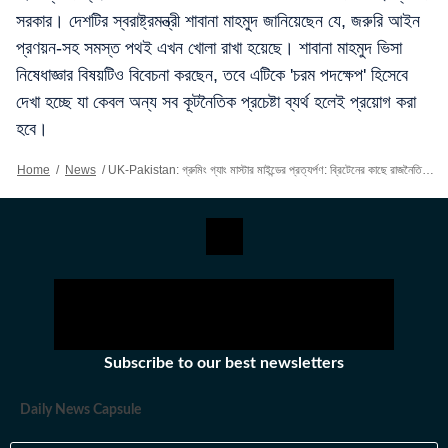
সরকার। দেশটির স্বরাষ্ট্রমন্ত্রী শাবানা মাহমুদ জানিয়েছেন যে, জরুরি আইন
প্রণয়ন-সহ সমস্ত পথই এখন খোলা রাখা হয়েছে। শাবানা মাহমুদ ভিসা
নিষেধাজ্ঞার বিষয়টিও বিবেচনা করছেন, তবে এটিকে 'চরম পদক্ষেপ' হিসেবে
দেখা হচ্ছে যা কেবল অন্য সব কূটনৈতিক প্রচেষ্টা ব্যর্থ হলেই প্রয়োগ করা
হবে।
Home
/
News
/
UK-Pakistan: গ্রুমিং গ্যাং মাস্টার মাইন্ডের প্রত্যর্পণ: ব্রিটেনের কাছে রাজনৈতিক ভিন্নমতাবলম্বীদের ফেরত চাইল পাকিস্তান
Subscribe to our best newsletters
Daily News Capsule