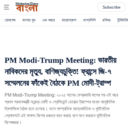
Subscribe
হোমপেজ
বাংলার মুখ
এক নজরে
বায়োস্কোপ
ভাগ্যলিপি
ছবিঘর
টুকিটাকি
PM Modi-Trump Meeting: ভারতীয়
নাবিকদের মৃত্যু, বাণিজ্যচুক্তি! ফ্রান্সে জি-৭
সম্মেলনের ফাঁকেই বৈঠকে PM মোদী-ট্রাম্প
PM Modi-Trump Meeting: ২০২৫ সালের ফেব্রুয়ারি মাসের পর এই বছর
প্রথম প্রধানমন্ত্রী নরেন্দ্র মোদী ও প্রেসিডেন্ট ডোনাল্ড ট্রাম্পের মধ্যে আনুষ্ঠানিক
দ্বিপাক্ষিক বৈঠক হতে চলেছে। ফলে সাম্প্রতিক আন্তর্জাতিক ও কূটনৈতিক
প্রেক্ষাপটে এই সাক্ষাৎ বিশেষ গুরুত্ব বহন করছে বলে মনে করছেন কূটনৈতিক
বিশেষজ্ঞরা।