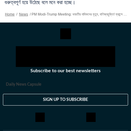
গুরুত্বপূর্ণ হয়ে উঠেছে বলে মনে করা হচ্ছে।
Home
/
News
/
PM Modi-Trump Meeting: ভারতীয় নাবিকদের মৃত্যু, বাণিজ্যচুক্তি! ফ্রান্সে জি-৭ সম্মেলনের ফাঁকেই বৈঠকে PM মোদী-ট্রাম্প
Subscribe to our best newsletters
Daily News Capsule
SIGN UP TO SUBSCRIBE