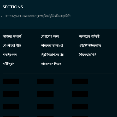
SECTIONS
বাংলার মুখ
এক নজরে
বায়োস্কোপ
ছবিঘর
টুকিটাকি
ভাগ্যলিপি
আমাদের সম্পর্কে
যোগাযোগ করুন
ব্যবহারের শর্তাবলী
গোপনীয়তা নীতি
আজকের আবহাওয়া
এইচটি নিউজলেটার
সাবস্ক্রিপশন
প্রিন্ট বিজ্ঞাপনের হার
নৈতিকতার বিধি
সাইটম্যাপ
আরএসএস ফিডস