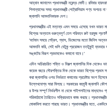
আহ্বান জানালেন প্রধানমন্ত্রী নরেন্দ্র মোদী। রবিবার হায়দরা
শিলান্যাসের সময় প্রধানমন্ত্রী পেট্রোলিয়াম পণ্য অপচয় ন
জ্বালানি আমদানিকারক দেশ।
প্রধানমন্ত্রীর এই মন্তব্য এমন সময়ে এসেছে যখন ভারত মা
বিশ্বের অন্যতম গুরুত্বপূর্ণ তেল পরিবহন রুট হরমুজ প্রণ
'বর্তমান সময়ে পেট্রল, গ্যাস, ডিজেলের মতো জিনিস অত্য
আমদানি করি, সেই গুলি যেটুকু প্রয়োজন ততটুকুই ব্যবহার করা
সঙ্কটের বিরূপ প্রভাবকেও কমানো যাবে।'
এদিন অচিরাচরিত শক্তি ও বিকল্প জ্বালানির দিক থেকেও ভ
কয়েক বছরে সৌরশক্তির দিক থেকে ভারত বিশ্বের প্রথম সা
করা জ্বালানির ওপর নির্ভরতা কমানোর প্রচেষ্টার অংশ হিসেব
উল্লেখযোগ্য সারা মিলছে। সরকারের বহুমুখী জ্বালানি কৌশলে
র উপর সম্পূর্ণ নির্ভরশীল না থেকে পাইপলাইনের মাধ্যমেও গ
পরিকাঠামো তৈরিতেও সক্রিয়ভাবে কাজ করছে। প্রধানমন্ত্র
মোকাবিলা করতে পারছে ভারত। প্রধানমন্ত্রীর মতে, একদিকে