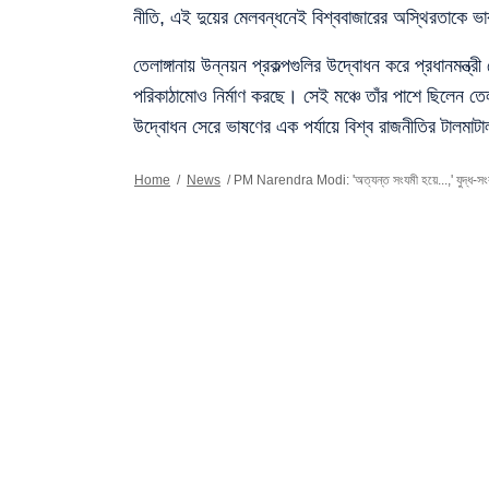
নীতি, এই দুয়ের মেলবন্ধনেই বিশ্ববাজারের অস্থিরতাকে 
তেলাঙ্গানায় উন্নয়ন প্রকল্পগুলির উদ্বোধন করে প্রধানমন্ত
পরিকাঠামোও নির্মাণ করছে। সেই মঞ্চে তাঁর পাশে ছিলেন তেলাঙ্
উদ্বোধন সেরে ভাষণের এক পর্যায়ে বিশ্ব রাজনীতির টালমাটাল
Home
/
News
/
PM Narendra Modi: 'অত্যন্ত সংযমী হয়ে...,' যুদ্ধ-সংকট