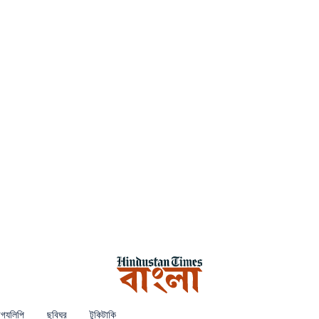
গ্যলিপি
ছবিঘর
টুকিটাকি