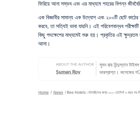
ফিরিয়ে আনা সম্ভব এবং এর মাধ্যমে শহরের বিপন্ন জীববৈচি
এক বিজ্ঞানীর সামান্য এক উদ্যোগ এবং ২০০টি ছোট কাঠের বা
করবে, তা সত্যিই ভাবা যায়নি। এই পরিবেশবান্ধব পরীক্ষা
কিছু পদক্ষেপের মাধ্যমেই শুরু হয়। প্রকৃতির এই ক্ষুদ্রত
আসা।
ABOUT THE AUTHOR
সুমন রায় হিন্দুস্তান টাই
Suman Roy
ভারপ্রাপ্ত। কলেজের গণ্
লেখালিখি। সাংবাদিক হিস
জীবনযাপন বিভাগে কাজ করতে
Home
/
News
/
Bee Hotels: মৌমাছিদের জন্য ২০০ হোটেল! ৩ বছর পর মিলল
অভিজ্ঞতা: ১৮ বছরের সাম
তার পরে তারা নিউজে স্ব
সুমন। এর মধ্যে ‘একদিন’
‘এই সময়’ সংবাদপত্রে। স
কাটে আনন্দবাজার ডিজিটালে।
যোগ্যতা: হিন্দুস্কুল থেক
নিয়ে স্নাতকস্তরের পড়াশোনা করেন তিনি। ব্যক্তিগত পছন্দ ও নেশ