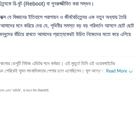
ত্র্যকে রি-বুট (Reboot) বা পুনরুজ্জীবিত করা সম্ভব।
ক্স যে বিজ্ঞানের ইতিহাসে পরাগায়ন ও জীববৈচিত্র্যের এক নতুন অধ্যায় তৈরি
টি আমাদের মনে করিয়ে দেয় যে, পৃথিবীর সমস্ত বড় বড় পরিবর্তন আসলে ছোট ছোট
ম বন্ধুদের বাঁচিয়ে রাখতে আমাদের প্রত্যেকেরই উচিত নিজেদের মতো করে এগিয়ে
মস বাংলায় ডেপুটি নিউজ এডিটর পদে কর্মরত। এই মুহূর্তে তিনি এই ওয়েবসাইটের
ডি পেরিয়েই সুমন সাংবাদিকতার পেশায় চলে এসেছিলেন। মূল আগ্রহের জায়গা ছিল
Read More
াবে কাজ শুরু করার পরে সংবাদপত্রের উত্তর সম্পাদকীয় পাতায় কাজ, বিনোদন এবং
 করতে এখন সুমন ডিজিটাল মাধ্য়মের কনটেন্ট প্রোডিউসার হিসাবে কর্মরত। পেশাদার
 এমন ‘অতিথি’, যা বদলে দিল বিজ্ঞানটাই
ান্য বেশি সময় ধরে সুমন এই পেশায় কর্মরত। প্রথম বছর খানেক কাটে খবরের কাগজে।
ল্প কিছু সময়ের কাজ এবং তার পর থেকে ২০২০ সাল পর্যন্ত খবরের কাগজে কাজ করেছেন
 নামক দৈনিক পত্রিকায় কয়েক বছর কেটেছে। তবে কেরিয়ারের বেশির ভাগ সময়ই কেটেছে
েখানে বিনোদন, জীবনযাপন এবং ফিচার বিভাগে সুমন কর্মরত ছিলেন। পরবর্তীতে এক বছর
 ২০২১ সালের ডিসেম্বর থেকে হিন্দুস্তান টাইমস বাংলায় কর্মরত সুমন। শিক্ষাগত
ে মাধ্যমিক এবং উচ্চমাধ্যমিক পাশ করেছেন সুমন। তার পরে প্রেসিডেন্সি কলেজ থেকে বাংলা
া: গল্পের বই পড়া, গান শোনা এবং বেড়ানো।