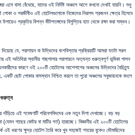
গরা এসে বাসা বেঁধেছে, যাদের ওই নির্দিষ্ট অঞ্চলে আগে কখনো দেখাই যায়নি। শুধু
পকারী পোকা ও পরজীবীও এই হোটেলগুলোকে নিজেদের নিরাপদ প্রজনন ক্ষেত্র হিসেবে
 উপায়েও প্রকৃতির বিপন্ন কীটপতঙ্গদের বিলুপ্তির হাত থেকে রক্ষা করা সম্ভব।
ে দিয়েছে যে, পরাগায়ন বা উদ্ভিদের বংশবিস্তার প্রক্রিয়াটি আমরা যতটা সরল
এই অতিথিরা স্থানীয় গাছপালার পরাগায়নে অত্যন্ত গুরুত্বপূর্ণ ভূমিকা পালন
য়নকারীদের কারণে ওই ২০০টি হোটেলের আশেপাশের অঞ্চলের উদ্ভিদের বৈচিত্র্য
, একটি ছোট পোকার বাসস্থান নিশ্চিত করলে তা পুরো অঞ্চলের সবুজায়নকে বদলে
ুরুত্ব
য় দাঁড়িয়ে এই গবেষণাটি পরিবেশবিদদের এক নতুন দিশা দেখাচ্ছে। বড় বড়
াসা (যেমন গাছের কোটর বা মাটির গর্ত) হারাচ্ছে। বিজ্ঞানীর এই ২০০টি হোটেলের
র্কে এই ধরণের ক্ষুদ্র হোটেল তৈরি করে খুব সহজেই শহরের বুকেও মৌমাছিদের