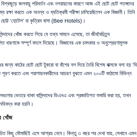
িশ্বজুড়ে জলবায়ু পরিবর্তন এবং নগরায়নের কারণে আজ এই ছোট ছোট পতঙ্গদের
য রক্ষা করতে এক অনন্য ও ব্যতিক্রমী পরীক্ষা চালিয়েছিলেন এক বিজ্ঞানী। তিনি
ি ছোট্ট ‘হোটেল’ বা কৃত্রিম বাসা (Bee Hotels)।
ন্দাদের খোঁজ করতে গিয়ে যে তথ্য সামনে এসেছে, তা জীববৈচিত্র্য
 ধারণাকে সম্পূর্ণ বদলে দিয়েছে। বিজ্ঞানের এক চমৎকার ও অনুপ্রেরণামূলক
ধির জন্য কাঠের ছোট ছোট টুকরো বা বাঁশের নল দিয়ে তৈরি বিশেষ বাক্সকে বলা হয় ‘বি
ষতি পূরণ করতে এবং পরাগায়নকারীদের আচরণ বুঝতে এমন ২০০টি কাঠামো বিভিন্ন
েলগুলোর ভেতরে থাকা বাসিন্দাদের ডিএনএ এবং প্রজাতিগত শুমারি করা হয়, তখন
নথিবদ্ধ করা হয়নি।
র খোঁজ
িচিত কিছু মৌমাছিই এসে আশ্রয় নেবে। কিন্তু ৩ বছর পর দেখা যায়, সেখানে এমন