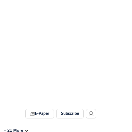
E-Paper
Subscribe
+
21
More