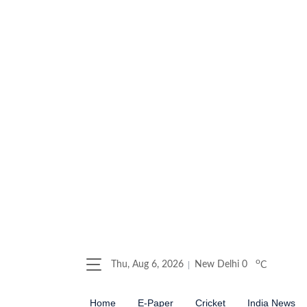
o
Thu, Aug 6, 2026
New Delhi
0
C
Home
E-Paper
Cricket
India News