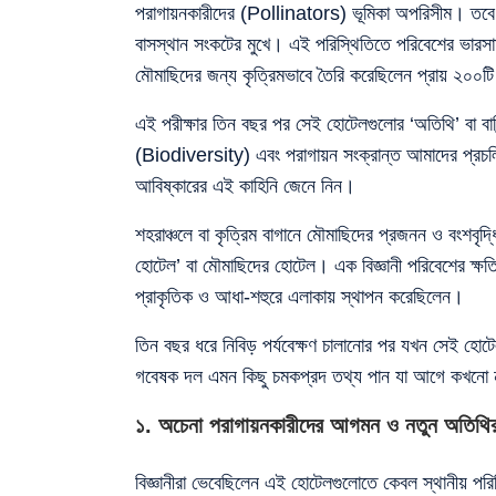
পরাগায়নকারীদের (Pollinators) ভূমিকা অপরিসীম। তবে ব
বাসস্থান সংকটের মুখে। এই পরিস্থিতিতে পরিবেশের ভারসাম্
মৌমাছিদের জন্য কৃত্রিমভাবে তৈরি করেছিলেন প্রায় ২০০ট
এই পরীক্ষার তিন বছর পর সেই হোটেলগুলোর ‘অতিথি’ বা বাসি
(Biodiversity) এবং পরাগায়ন সংক্রান্ত আমাদের প্রচলিত
আবিষ্কারের এই কাহিনি জেনে নিন।
শহরাঞ্চলে বা কৃত্রিম বাগানে মৌমাছিদের প্রজনন ও বংশবৃদ্
হোটেল’ বা মৌমাছিদের হোটেল। এক বিজ্ঞানী পরিবেশের ক্
প্রাকৃতিক ও আধা-শহুরে এলাকায় স্থাপন করেছিলেন।
তিন বছর ধরে নিবিড় পর্যবেক্ষণ চালানোর পর যখন সেই হোট
গবেষক দল এমন কিছু চমকপ্রদ তথ্য পান যা আগে কখনো 
১. অচেনা পরাগায়নকারীদের আগমন ও নতুন অতিথি
বিজ্ঞানীরা ভেবেছিলেন এই হোটেলগুলোতে কেবল স্থানীয় পর