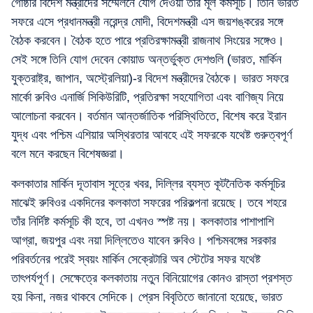
গোষ্ঠীর বিদেশ মন্ত্রীদের সম্মেলনে যোগ দেওয়া তাঁর মূল কর্মসূচি। তিনি ভারত
সফরে এসে প্রধানমন্ত্রী নরেন্দ্র মোদী, বিদেশমন্ত্রী এস জয়শঙ্করের সঙ্গে
বৈঠক করবেন। বৈঠক হতে পারে প্রতিরক্ষামন্ত্রী রাজনাথ সিংয়ের সঙ্গেও।
সেই সঙ্গে তিনি যোগ দেবেন কোয়াড অন্তর্ভুক্ত দেশগুলি (ভারত, মার্কিন
যুক্তরাষ্ট্র, জাপান, অস্ট্রেলিয়া)-র বিদেশ মন্ত্রীদের বৈঠকে। ভারত সফরে
মার্কো রুবিও এনার্জি সিকিউরিটি, প্রতিরক্ষা সহযোগিতা এবং বাণিজ্য নিয়ে
আলোচনা করবেন। বর্তমান আন্তর্জাতিক পরিস্থিতিতে, বিশেষ করে ইরান
যুদ্ধ এবং পশ্চিম এশিয়ার অস্থিরতার আবহে এই সফরকে যথেষ্ট গুরুত্বপূর্ণ
বলে মনে করছেন বিশেষজ্ঞরা।
কলকাতার মার্কিন দূতাবাস সূত্রে খবর, দিল্লির ব্যস্ত কূটনৈতিক কর্মসূচির
মাঝেই রুবিওর একদিনের কলকাতা সফরের পরিকল্পনা রয়েছে। তবে শহরে
তাঁর নির্দিষ্ট কর্মসূচি কী হবে, তা এখনও স্পষ্ট নয়। কলকাতার পাশাপাশি
আগ্রা, জয়পুর এবং নয়া দিল্লিতেও যাবেন রুবিও। পশ্চিমবঙ্গের সরকার
পরিবর্তনের পরেই স্বয়ং মার্কিন সেক্রেটারি অব স্টেটের সফর যথেষ্ট
তাৎপর্যপূর্ণ। সেক্ষেত্রে কলকাতায় নতুন বিনিয়োগের কোনও রাস্তা প্রশস্ত
হয় কিনা, নজর থাকবে সেদিকে। প্রেস বিবৃতিতে জানানো হয়েছে, ভারত