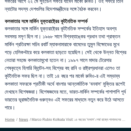
সফরের আগে ২২ মে সুইডেন সফরে যাবেন মার্কো রুবিও। ওই সফরে তিনি
ন্যাটোর সদস্য দেশগুলির বিদেশমন্ত্রীদের সঙ্গে বৈঠক করবেন।
কলকাতার সঙ্গে মার্কিন যুক্তরাষ্ট্রের কূটনৈতিক সম্পর্ক
কলকাতার সঙ্গে মার্কিন যুক্তরাষ্ট্রের কূটনৈতিক সম্পর্কের ইতিহাস অবশ্য
সবসময় মসৃণ ছিল না। ১৯৬৮ সালে বিশ্বব্যাঙ্কের প্রধান তথা প্রাক্তন
মার্কিন প্রতিরক্ষা সচিব রবার্ট ম্যাকনামারাকে বামেদের তুমুল বিক্ষোভের মুখে
পড়ে হেলিকপ্টারে করে কলকাতা ছাড়তে হয়েছিল। সেই থেকে উন্নত বিশ্বের
নেতারা সহজে কলকাতামুখো হতেন না। ১৯৯৭ সালে মাদার টেরেসার
শেষকৃত্যে হিলারি ক্লিন্টন-সহ বিশ্বের বহু রানি ও রাষ্ট্রপ্রধানরা এলেও তা
কূটনৈতিক সফর ছিল না। তাই ১৪ বছর পর মার্কো রুবিও-র এই সম্ভাব্য
কলকাতা সফরকে প্রতীকী অর্থে বাংলার আন্তর্জাতিক ‘বনবাস’ মুক্তির রূপেই
দেখছেন বিশেষজ্ঞরা। বিশেষজ্ঞদের মতে, ভারত-মার্কিন সম্পর্কের পাশাপাশি পূর্ব
ভারতের ভূরাজনৈতিক গুরুত্বও এই সফরের মাধ্যমে নতুন করে উঠে আসতে
পারে।
Home
/
News
/
Marco Rubio Kolkata Visit: ১৪ বছরের 'বনবাস' শেষ! রাজ্যে পালাবদলের পরই কলকাতায় মার্কিন বিদেশসচিব, নতুন বিনিয়োগ আসবে?