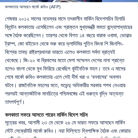
কলকাতায় আসছেন মার্কো রুবিও (AFP)
শেষবার ২০১২ সালের নভেম্বর মাসে তৎকালীন মার্কিন বিদেশসচিব হিলারি
ক্লিন্টন কলকাতায় এসেছিলেন এবং প্রাক্তন মুখ্যমন্ত্রী মমতা বন্দ্যোপাধ্যায়ের
সঙ্গে বৈঠক করেছিলেন। তারপর থেকে বিগত ১৪ বছরে বারাক ওবামা, ডোনাল্ড
ট্রাম্প, জো বাইডেন থেকে শুরু করে ভ্লাদিমির পুতিন কিংবা শি জিনপিং-
বিশ্বের তাবড় রাষ্ট্রপ্রধানরা ভারতে এলেও কলকাতা সর্বদা ব্রাত্যই
থেকেছে। জি-২০ বা ব্রিকসের মতো মেগা সম্মেলন দেশের নানা প্রান্তে
হলেও বাংলা থেকে মুখ ফিরিয়ে রেখেছিল কূটনৈতিক মহল। তবে এ মাসের
শেষে মার্কো রুবিও কলকাতায় এলে সেই দীর্ঘ খরা ও ‘বনবাসের’ অবসান
ঘটবে। রাজনৈতিক মহলের মতে, শুভেন্দু অধিকারীর সরকার শপথ নেওয়ার
পরপরই আন্তর্জাতিক মানচিত্রে পশ্চিমবঙ্গের এই গুরুত্ব বৃদ্ধি অত্যন্ত
তাৎপর্যপূর্ণ।
কলকাতা সফরে আসতে পারেন মার্কিন বিদেশ সচিব
সূত্রের খবর, আগামী ২৩ মে থেকে ২৬ মে ভারত সফরে আসছেন মার্কিন
স্টেট সেক্রেটারি মার্কো রুবিও। নয়া দিল্লিতে দ্বিপাক্ষিক বৈঠক এবং কোয়াড