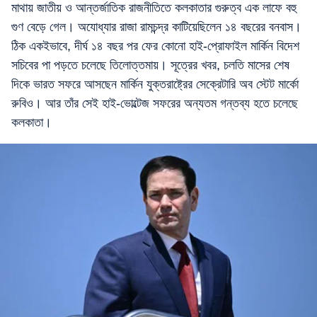
মাথায় জাতীয় ও আন্তর্জাতিক রাজনীতিতে কলকাতার গুরুত্ব এক লাফে বহু
গুণ বেড়ে গেল। অযোধ্যার রাজা রামচন্দ্র কাটিয়েছিলেন ১৪ বছরের বনবাস।
ঠিক একইভাবে, দীর্ঘ ১৪ বছর পর ফের কোনো হাই-প্রোফাইল মার্কিন বিদেশ
সচিবের পা পড়তে চলেছে তিলোত্তমায়। সূত্রের খবর, চলতি মাসের শেষ
দিকে ভারত সফরে আসছেন মার্কিন যুক্তরাষ্ট্রের সেক্রেটারি অব স্টেট মার্কো
রুবিও। আর তাঁর সেই হাই-ভোল্টেজ সফরের অন্যতম গন্তব্য হতে চলেছে
কলকাতা।