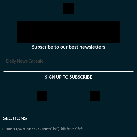
Subscribe to our best newsletters
Daily News Capsule
SIGN UP TO SUBSCRIBE
SECTIONS
বাংলার মুখ
এক নজরে
বায়োস্কোপ
ছবিঘর
টুকিটাকি
ভাগ্যলিপি