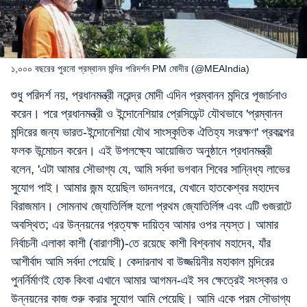
১,০০০ বছরের পুরনো প্রম্বানন মন্দির পরিদর্শন PM মোদীর (@MEAIndia)
শুধু পরিদর্শ নয়, প্রধানমন্ত্রী নরেন্দ্র মোদী এদিন প্রম্বানন মন্দিরে পূজার্চনাও
করেন। পরে প্রধানমন্ত্রী ও ইন্দোনেশিয়ার প্রেসিডেন্ট যৌথভাবে 'প্রম্বানন
মন্দিরের জন্য ভারত-ইন্দোনেশিয়া যৌথ সাংস্কৃতিক ঐতিহ্য সংরক্ষণ' প্রকল্পের
ফলক উন্মোচন করেন। এই উপলক্ষ্যে আয়োজিত অনুষ্ঠানে প্রধানমন্ত্রী
বলেন, 'এটা আমার সৌভাগ্য যে, আমি সর্বদা ভগবান শিবের সান্নিধ্য লাভের
সুযোগ পাই। আমার জন্ম হয়েছিল ভাদনগরে, যেখানে হাতকেশ্বর মহাদেব
বিরাজমান। সোমনাথ জ্যোতির্লিঙ্গ হলো প্রথম জ্যোতির্লিঙ্গ এবং এটি গুজরাটে
অবস্থিত; এর উন্নয়নের প্রত্যক্ষ দায়িত্ব আমার ওপর ন্যস্ত। আমার
নির্বাচনী এলাকা কাশী (বারাণসী)-তে রয়েছে কাশী বিশ্বনাথ মহাদেব, যাঁর
আশীর্বাদ আমি সর্বদা পেয়েছি। কেদারনাথ বা উজ্জয়িনীর মহাকাল মন্দিরের
পুনর্নির্মাণই হোক কিংবা এখানে আমার আগমন-এই সব ক্ষেত্রেই সংস্কার ও
উন্নয়নের কাজ শুরু করার সুযোগ আমি পেয়েছি। আমি একে পরম সৌভাগ্য