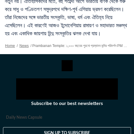
নতুন নয়। ঐতিহাসিকদের মতে, বহু শতাব্দী আগে ভারতীয় বণিক থেকে শুরু
করে সাধু ও পণ্ডিতগণ সমুদ্রপথে দক্ষিণ-পূর্ব এশিয়ায় ভ্রমণ করেছিলেন।
তাঁরা নিজেদের সঙ্গে ভারতীয় সংস্কৃতি, ভাষা, ধর্ম এবং ঐতিহ্য নিয়ে
এসেছিলেন। এই কারণেই আজও ইন্দোনেশিয়ায় রামায়ণ ও মহাভারত মঞ্চস্থ
হয় এবং একাধিক জায়গায় হিন্দু সংস্কৃতির ঝলক দেখা যায়।
Home
/
News
/
Prambanan Temple: ১,০০০ বছরের পুরনো প্রম্বানন মন্দির পরিদর্শন PM মোদীর,ইন্দোনেশিয়ায় সনাতন ঐতিহ্য রক্ষায় সংস্কার ভারতের
Subscribe to our best newsletters
Daily News Capsule
SIGN UP TO SUBSCRIBE