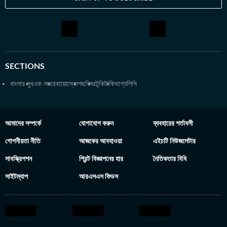
SECTIONS
বাংলার মুখ
এক নজরে
বায়োস্কোপ
ছবিঘর
টুকিটাকি
ভাগ্যলিপি
আমাদের সম্পর্কে
যোগাযোগ করুন
ব্যবহারের শর্তাবলী
গোপনীয়তা নীতি
আজকের আবহাওয়া
এইচটি নিউজলেটার
সাবস্ক্রিপশন
প্রিন্ট বিজ্ঞাপনের হার
নৈতিকতার বিধি
সাইটম্যাপ
আরএসএস ফিডস