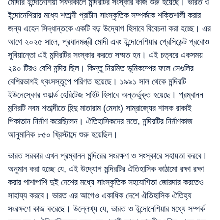
মোদীর ইন্দোনেশিয়া সফরকালে মন্দিরটির সংস্কার কাজ শুরু হয়েছে। ভারত ও
ইন্দোনেশিয়ার মধ্যে শতাব্দী প্রাচীন সাংস্কৃতিক সম্পর্ককে শক্তিশালী করার
জন্য এহেন সিদ্ধান্তকে একটি বড় উদ্যোগ হিসাবে বিবেচনা করা হচ্ছে। এর
আগে ২০২৫ সালে, প্রধানমন্ত্রী মোদী এবং ইন্দোনেশিয়ার প্রেসিডেন্ট প্রবোও
সুবিয়ান্তো এই মন্দিরটির সংস্কার করতে সম্মত হন। এই চত্বরে একসময়
২৪০ টিরও বেশি মন্দির ছিল। কিন্তু নিয়মিত ভূমিকম্পের ফলে সেগুলির
বেশিরভাগই ধ্বংসস্তূপে পরিণত হয়েছে। ১৯৯১ সাল থেকে মন্দিরটি
ইউনেস্কোর ওয়ার্ল্ড হেরিটেজ সাইট হিসাবে অন্তর্ভুক্ত হয়েছে। প্রম্বানন
মন্দিরটি নবম শতাব্দীতে হিন্দু মাতারাম (মেদাং) সাম্রাজ্যের শাসক রাকাই
পিকাতান নির্মাণ করেছিলেন। ঐতিহাসিকদের মতে, মন্দিরটির নির্মাণকাজ
আনুমানিক ৮৫০ খ্রিস্টাব্দে শুরু হয়েছিল।
ভারত সরকার এখন প্রম্বানন মন্দিরের সংরক্ষণ ও সংস্কারে সহায়তা করবে।
অনুমান করা হচ্ছে যে, এই উদ্যোগ মন্দিরটির ঐতিহাসিক কাঠামো রক্ষা রক্ষা
করার পাশাপাশি দুই দেশের মধ্যে সাংস্কৃতিক সহযোগিতা জোরদার করতেও
সাহায্য করবে। ভারত এর আগেও একাধিক দেশে ঐতিহাসিক ঐতিহ্য
সংরক্ষণে কাজ করেছে। উল্লেখ্য যে, ভারত ও ইন্দোনেশিয়ার মধ্যে সম্পর্ক