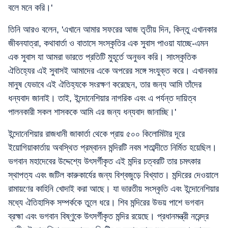
বলে মনে করি।'
তিনি আরও বলেন, 'এখানে আমার সফরের আজ তৃতীয় দিন, কিন্তু এখানকার
জীবনযাত্রা, কথাবার্তা ও বাতাসে সংস্কৃতির এক সুবাস পাওয়া যাচ্ছে-এমন
এক সুবাস যা আমরা ভারতে প্রতিটি মুহূর্তে অনুভব করি। সাংস্কৃতিক
ঐতিহ্যের এই সুবাসই আমাদের একে অপরের সঙ্গে সংযুক্ত করে। এখানকার
মানুষ যেভাবে এই ঐতিহ্যকে সংরক্ষণ করেছেন, তার জন্য আমি তাঁদের
ধন্যবাদ জানাই। তাই, ইন্দোনেশিয়ার নাগরিক এবং এ পর্যন্ত দায়িত্ব
পালনকারী সকল শাসককে আমি এর জন্য ধন্যবাদ জানাচ্ছি।'
ইন্দোনেশিয়ার রাজধানী জাকার্তা থেকে প্রায় ৫০০ কিলোমিটার দূরে
ইয়োগিয়াকার্তায় অবস্থিত প্রম্বানন মন্দিরটি নবম শতাব্দীতে নির্মিত হয়েছিল।
ভগবান মহাদেবের উদ্দেশ্যে উৎসর্গীকৃত এই মন্দির চত্বরটি তার চমৎকার
স্থাপত্য এবং জটিল কারুকার্যের জন্য বিশ্বজুড়ে বিখ্যাত। মন্দিরের দেওয়ালে
রামায়ণের কাহিনি খোদাই করা আছে। যা ভারতীয় সংস্কৃতি এবং ইন্দোনেশিয়ার
মধ্যে ঐতিহাসিক সম্পর্ককে তুলে ধরে। শিব মন্দিরের উভয় পাশে ভগবান
ব্রহ্মা এবং ভগবান বিষ্ণুকে উৎসর্গীকৃত মন্দির রয়েছে। প্রধানমন্ত্রী নরেন্দ্র