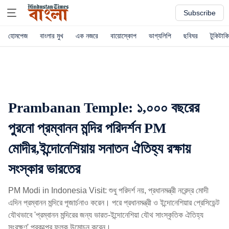
Subscribe
হোমপেজ
বাংলার মুখ
এক নজরে
বায়োস্কোপ
ভাগ্যলিপি
ছবিঘর
টুকিটাকি
Prambanan Temple: ১,০০০ বছরের
পুরনো প্রম্বানন মন্দির পরিদর্শন PM
মোদীর,ইন্দোনেশিয়ায় সনাতন ঐতিহ্য রক্ষায়
সংস্কার ভারতের
PM Modi in Indonesia Visit: শুধু পরিদর্শ নয়, প্রধানমন্ত্রী নরেন্দ্র মোদী
এদিন প্রম্বানন মন্দিরে পূজার্চনাও করেন। পরে প্রধানমন্ত্রী ও ইন্দোনেশিয়ার প্রেসিডেন্ট
যৌথভাবে 'প্রম্বানন মন্দিরের জন্য ভারত-ইন্দোনেশিয়া যৌথ সাংস্কৃতিক ঐতিহ্য
সংরক্ষণ' প্রকল্পের ফলক উন্মোচন করেন।