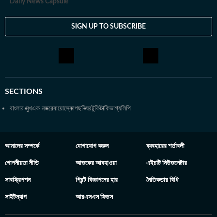
Daily News Capsule
SIGN UP TO SUBSCRIBE
SECTIONS
বাংলার মুখ
এক নজরে
বায়োস্কোপ
ছবিঘর
টুকিটাকি
ভাগ্যলিপি
আমাদের সম্পর্কে
যোগাযোগ করুন
ব্যবহারের শর্তাবলী
গোপনীয়তা নীতি
আজকের আবহাওয়া
এইচটি নিউজলেটার
সাবস্ক্রিপশন
প্রিন্ট বিজ্ঞাপনের হার
নৈতিকতার বিধি
সাইটম্যাপ
আরএসএস ফিডস