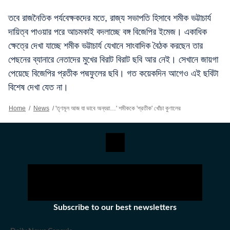
তবে রাজনৈতিক পর্যবেক্ষকদের মতে, রাজ্য সভাপতি হিসাবে শমীক ভট্টাচার্য
দায়িত্ব পাওয়ার পরে আচমকাই বদলাচ্ছে বঙ্গ বিজেপির ইমেজ। একাধিক
ক্ষেত্রে দেখা যাচ্ছে শমীক ভট্টাচার্য যেখানে সাংবাদিক বৈঠক করছেন তার
পেছনের ব্যানারে নেতাদের মুখের বিরাট বিরাট ছবি আর নেই। সেখানে জায়গা
পেয়েছে বিজেপির প্রতীক পদ্মফুলের ছবি। গত কয়েকদিন আগেও এই ছবিটা
বিশেষ দেখা যেত না।
Home
/
News
/
'তৃণমূল আজ যা ভাবে অন্যরা…' শমীককে 'প্রতীক' খোঁচা কুণালের
Subscribe to our best newsletters