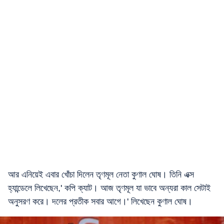
আর এনিয়েই এবার খোঁচা দিলেন তৃণমূল নেতা কুণাল ঘোষ। তিনি এক্স
হ্যান্ডেলে লিখেছেন,' কপি ক্যাট। আজ তৃণমূল যা ভাবে অন্যরা কাল সেটাই
অনুসরণ করে। দলের প্রতীক সবার আগে।' লিখেছেন কুণাল ঘোষ।