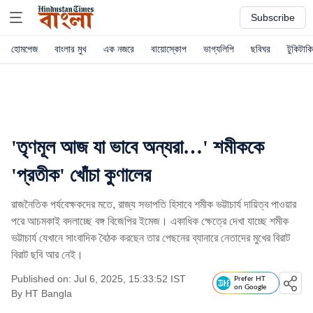
Subscribe
হোমপেজ
বাংলার মুখ
এক নজরে
বায়োস্কোপ
ভাগ্যলিপি
ছবিঘর
টুকিটাকি
'তৃণমূল আজ যা ভাবে অন্যরা…' শমীককে
'প্রতীক' খোঁচা কুণালের
রাজনৈতিক পর্যবেক্ষকদের মতে, রাজ্য সভাপতি হিসাবে শমীক ভট্টাচার্য দায়িত্ব পাওয়ার
পরে আচমকাই বদলাচ্ছে বঙ্গ বিজেপির ইমেজ। একাধিক ক্ষেত্রে দেখা যাচ্ছে শমীক
ভট্টাচার্য যেখানে সাংবাদিক বৈঠক করছেন তার পেছনের ব্যানারে নেতাদের মুখের বিরাট
বিরাট ছবি আর নেই।
Published on: Jul 6, 2025, 15:33:52 IST
Prefer HT
on Google
By
HT Bangla