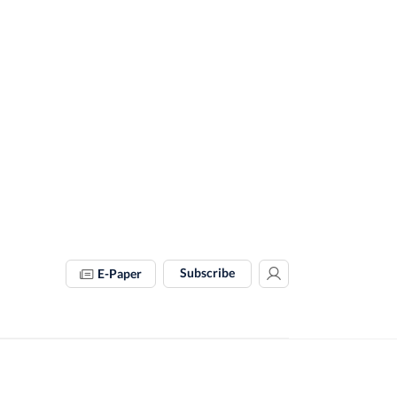
Subscribe
E-Paper