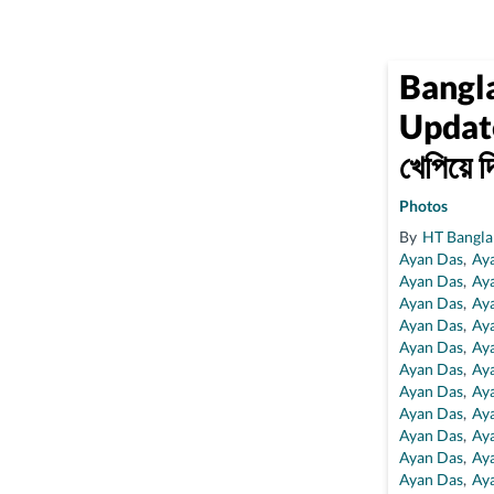
Bangl
Update: 
খেপিয়ে দ
Photos
By
HT Bangla
Ayan Das
,
Ay
Ayan Das
,
Ay
Ayan Das
,
Ay
Ayan Das
,
Ay
Ayan Das
,
Ay
Ayan Das
,
Ay
Ayan Das
,
Ay
Ayan Das
,
Ay
Ayan Das
,
Ay
Ayan Das
,
Ay
Ayan Das
,
Ay