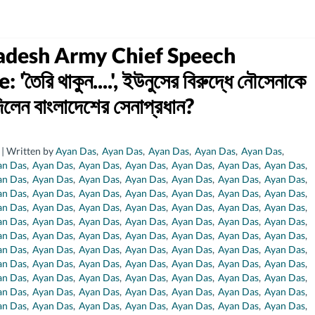
adesh Army Chief Speech
'তৈরি থাকুন....', ইউনুসের বিরুদ্ধে নৌসেনাকে
িলেন বাংলাদেশের সেনাপ্রধান?
| Written by
Ayan Das
,
Ayan Das
,
Ayan Das
,
Ayan Das
,
Ayan Das
,
an Das
,
Ayan Das
,
Ayan Das
,
Ayan Das
,
Ayan Das
,
Ayan Das
,
Ayan Das
,
an Das
,
Ayan Das
,
Ayan Das
,
Ayan Das
,
Ayan Das
,
Ayan Das
,
Ayan Das
,
an Das
,
Ayan Das
,
Ayan Das
,
Ayan Das
,
Ayan Das
,
Ayan Das
,
Ayan Das
,
an Das
,
Ayan Das
,
Ayan Das
,
Ayan Das
,
Ayan Das
,
Ayan Das
,
Ayan Das
,
an Das
,
Ayan Das
,
Ayan Das
,
Ayan Das
,
Ayan Das
,
Ayan Das
,
Ayan Das
,
an Das
,
Ayan Das
,
Ayan Das
,
Ayan Das
,
Ayan Das
,
Ayan Das
,
Ayan Das
,
an Das
,
Ayan Das
,
Ayan Das
,
Ayan Das
,
Ayan Das
,
Ayan Das
,
Ayan Das
,
an Das
,
Ayan Das
,
Ayan Das
,
Ayan Das
,
Ayan Das
,
Ayan Das
,
Ayan Das
,
an Das
,
Ayan Das
,
Ayan Das
,
Ayan Das
,
Ayan Das
,
Ayan Das
,
Ayan Das
,
an Das
,
Ayan Das
,
Ayan Das
,
Ayan Das
,
Ayan Das
,
Ayan Das
,
Ayan Das
,
an Das
,
Ayan Das
,
Ayan Das
,
Ayan Das
,
Ayan Das
,
Ayan Das
,
Ayan Das
,