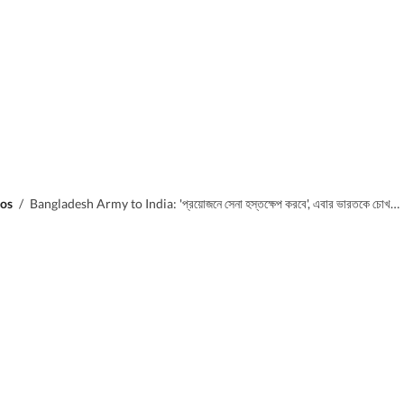
os
/
Bangladesh Army to India: 'প্রয়োজনে সেনা হস্তক্ষেপ করবে', এবার ভারতকে চোখরাঙানি পড়শি বাংলাদেশের!