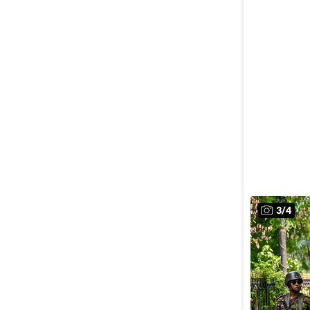
3
/
4