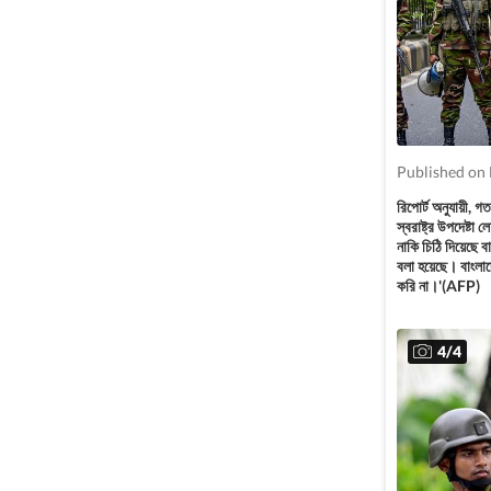
Published on
রিপোর্ট অনুযায়ী,
স্বরাষ্ট্র উপদেষ্ট
নাকি চিঠি দিয়েছে 
বলা হয়েছে। বাংলাদ
করি না।'(AFP)
4
/
4