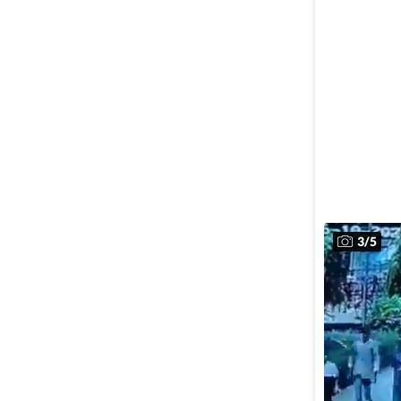
3
/
5