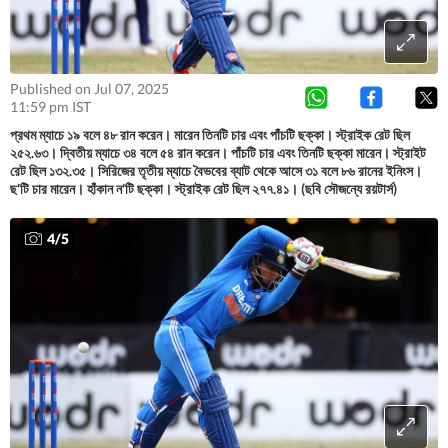
Published on Jul 07, 2025
11:59 pm IST
প্রথম ম্যাচে ১৯ বলে ৪৮ রান করেন। মারেন তিনটি চার এবং পাঁচটি ছক্কা। স্ট্রাইক রেট ছিল
২৫২.৬৩। দ্বিতীয় ম্যাচে ৩৪ বলে ৫৪ রান করেন। পাঁচটি চার এবং তিনটি ছক্কা মারেন। স্ট্রাইট
রেট ছিল ১৩২.৩৫। সিরিজের তৃতীয় ম্যাচে বৈভবের ব্যাট থেকে আসে ৩১ বলে ৮৬ রানের ইনিংস।
ছ'টি চার মারেন। হাঁকান ন'টি ছক্কা। স্ট্রাইক রেট ছিল ২৭৭.৪১। (ছবি সৌজন্যে রয়টার্স)
4
/
5