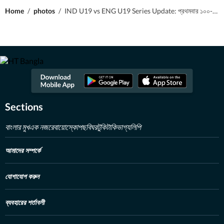
Home
/
photos
/
IND U19 vs ENG U19 Series Update: প্রথমবার ১০০-র নীচে নামল বৈভবের স্ট্রাইক রেট, সিরিজে ৩৫৫ রান করে পিষলেন ইংরেজদের
Sections
বাংলার মুখ
এক নজরে
বায়োস্কোপ
ছবিঘর
টুকিটাকি
ভাগ্যলিপি
আমাদের সম্পর্কে
যোগাযোগ করুন
ব্যবহারের শর্তাবলী