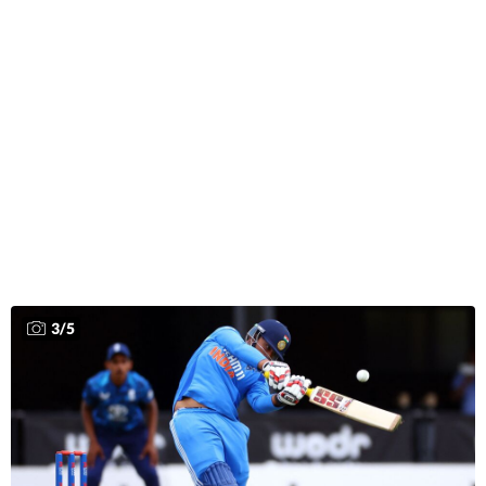
3
/
5