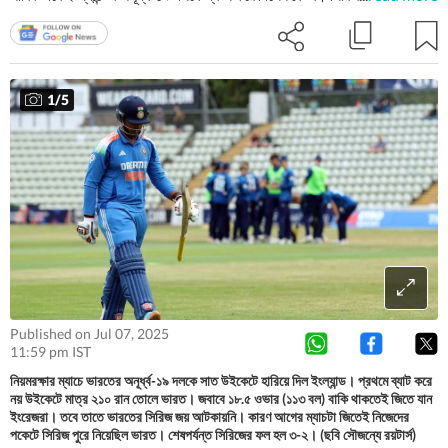
ভারতের অনূর্ধ্ব-১৯ দল। এই সিরিজে বৈভব মোট কত রান করলেন?
1
/
5
Published on Jul 07, 2025
11:59 pm IST
নিয়মরক্ষার ম্যাচে ভারতের অনূর্ধ্ব-১৯ দলকে সাত উইকেটে হারিয়ে দিল ইংল্যান্ড। প্রথমে ব্যাট করে
নয় উইকেটে মাত্র ২১০ রান তোলে ভারত। জবাবে ১৮.৫ ওভার (১১৩ বল) বাকি থাকতেই জিতে যান
ইংরেজরা। তবে তাতে ভারতের সিরিজ জয় আটকায়নি। কারণ আগের ম্যাচটা জিতেই নিজেদের
পকেটে সিরিজ পুরে নিয়েছিল ভারত। শেষপর্যন্ত সিরিজের ফল হল ৩-২। (ছবি সৌজন্যে রয়টার্স)