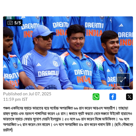
5
/
5
Published on Jul 07, 2025
11:59 pm IST
পঞ্চম একদিনের ম্যাচে ভারতের হয়ে সর্বোচ্চ অপরাজিত ৬৬ রান করেন আরএস অম্বরীশ। তাছাড়া
রাহুল কুমার এবং হরবংশ পাঙ্গালিয়া করেন ২৪ রান। জবাবে ব্যাট করতে নেমে শুরুতে উইকেট হারালেও
ভারতকে ম্যাচে ফেরার সুযোগ দেয়নি ইংল্যান্ড। ৫৩ বলে ৬৬ রান করেন বিজে ডাউকিনস। ৭৬ বলে
অপরাজিত ৮২ রান করেন বেন মায়েস। ৩৭ বলে অপরাজিত ৪৯ রান করেন থমাস রিউ। (ছবি সৌজন্যে
রয়টার্স)