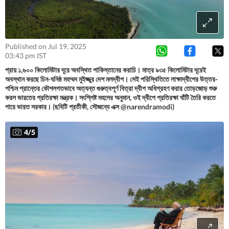
Published on Jul 19, 2025
03:43 pm IST
প্রায় ১,৬০০ কিলোমিটার দূরে অবস্থিত পাকিস্তানের করাচি। মাত্র ৯৩৫ কিলোমিটার দূরেই
অবস্থান করছে চিন-ঘনিষ্ঠ মহম্মদ মুইজ্জুর দেশ মলদ্বীপ। সেই পরিস্থিতিতে লাক্ষাদ্বীপের উত্তর-
পশ্চিম প্রান্তের কৌশলগতভাবে অত্যন্ত গুরুত্বপূর্ণ বিত্রা দ্বীপ অধিগ্রহণ করার তোড়জোড় শুরু
করল ভারতের প্রতিরক্ষা মন্ত্রক। সংশ্লিষ্ট মহলের অনুমান, ওই দ্বীপে প্রতিরক্ষা ঘাঁটি তৈরি করতে
পারে ভারত সরকার। (ছবিটি প্রতীকী, সৌজন্যে এক্স @narendramodi)
4
/
5