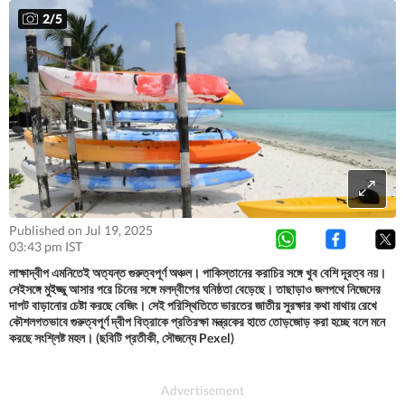
2
/
5
Published on Jul 19, 2025
03:43 pm IST
লাক্ষাদ্বীপ এমনিতেই অত্যন্ত গুরুত্বপূর্ণ অঞ্চল। পাকিস্তানের করাচির সঙ্গে খুব বেশি দূরত্ব নয়।
সেইসঙ্গে মুইজ্জু আসার পরে চিনের সঙ্গে মলদ্বীপের ঘনিষ্ঠতা বেড়েছে। তাছাড়াও জলপথে নিজেদের
দাপট বাড়ানোর চেষ্টা করছে বেজিং। সেই পরিস্থিতিতে ভারতের জাতীয় সুরক্ষার কথা মাথায় রেখে
কৌশলগতভাবে গুরুত্বপূর্ণ দ্বীপ বিত্রাকে প্রতিরক্ষা মন্ত্রকের হাতে তোড়জোড় করা হচ্ছে বলে মনে
করছে সংশ্লিষ্ট মহল। (ছবিটি প্রতীকী, সৌজন্যে Pexel)