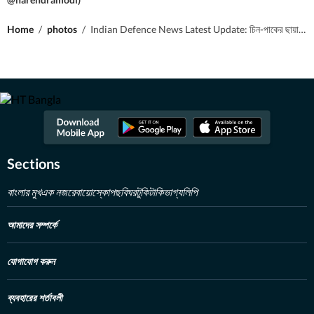
Home
/
photos
/
Indian Defence News Latest Update: চিন-পাকের ছায়া, এই দ্বীপে প্রতিরক্ষা ঘাঁটি তৈরির তোড়জোড় ভারতের? বড় পরিকল্পনা?
Sections
বাংলার মুখ
এক নজরে
বায়োস্কোপ
ছবিঘর
টুকিটাকি
ভাগ্যলিপি
আমাদের সম্পর্কে
যোগাযোগ করুন
ব্যবহারের শর্তাবলী