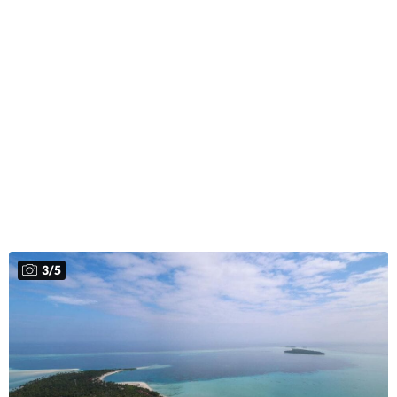
3
/
5