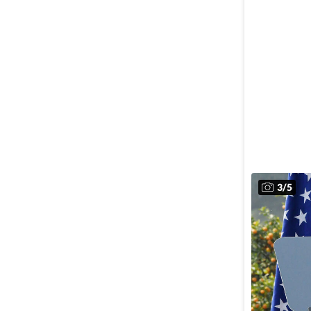
3
/
5