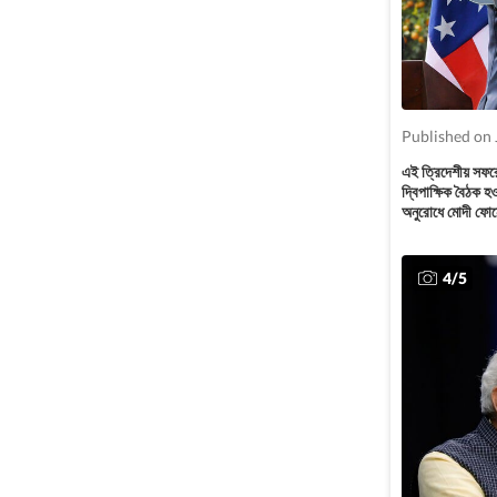
Published on 
এই ত্রিদেশীয় সফরে
দ্বিপাক্ষিক বৈঠক 
অনুরোধে মোদী ফোনে
4
/
5