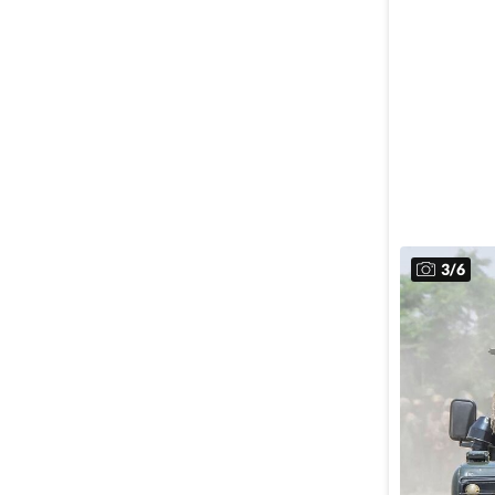
3
/
6