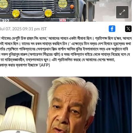
Jul 07, 2025 09:31 pm IST
স্টাফের ডেপুটি চিফ রাহুল সিং বলেন,' আমাদের সামনে একটা সীমানা ছিল। প্রতিপক্ষ ছিল দু’জন, আসলে
ই সামনে ছিল। তাদের সব রকম সাহায্য করছিল চিন।' এক্ষেত্রে তিন নম্বর দেশ হিসাবে তুরস্কের কথা
ার প্রেক্ষিতে পাকিস্তানের সেনাপ্রধান ফিল্ড মার্শাল আসিম মুনির ইসলামাবাদে সদ্য এক অনুষ্ঠানে দাবি
 সফল বুনিয়ানুম মারুস (অপারেশন সিঁদুরের পাল্টা) র সময় পাকিস্তান বাইরে থেকে সাহায্য নিয়েছে বলে যে
ে তা দায়িত্বজ্ঞানহীন, তথ্যগতভাবে ভুুল। এটা প্রতিফলিত করছে যে আমাদের দেশের ক্ষমতা,
 অমান্য করার ক্রমাগত ইচ্ছাকে '(AFP)