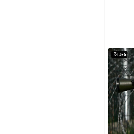
5
/
6