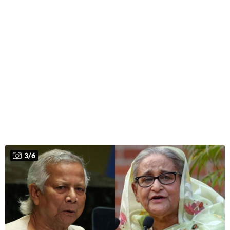
3
/
6