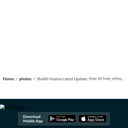
Home
/
photos
/
Sheikh Hasina Latest Update: নিজের গদি টলমল, হাসিনার জন্য 'কফিন' তৈরি করতে পেরেক পোঁতা শুরু ইউনুস সরকারের