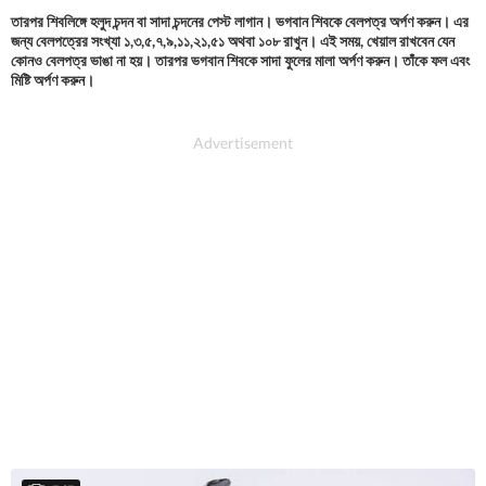
তারপর শিবলিঙ্গে হলুদ চন্দন বা সাদা চন্দনের পেস্ট লাগান। ভগবান শিবকে বেলপত্র অর্পণ করুন। এর
জন্য বেলপত্রের সংখ্যা ১,৩,৫,৭,৯,১১,২১,৫১ অথবা ১০৮ রাখুন। এই সময়, খেয়াল রাখবেন যেন
কোনও বেলপত্র ভাঙা না হয়। তারপর ভগবান শিবকে সাদা ফুলের মালা অর্পণ করুন। তাঁকে ফল এবং
মিষ্টি অর্পণ করুন।