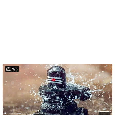
3
/
5