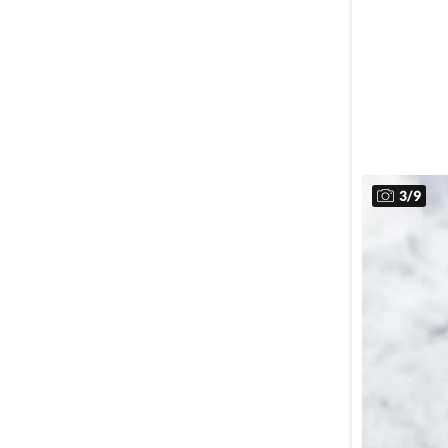
3
/
9