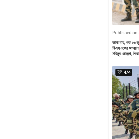
Published on 
জানা যায়, গত ১৬ জ
বিএসএফের জওয়ানরা
মহিনুর মোল্লা, শিয়
4
/
4