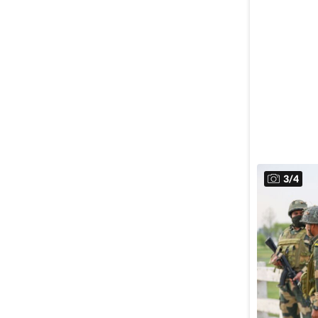
3
/
4