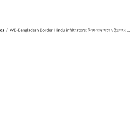
os
/
WB-Bangladesh Border Hindu infiltrators: বিএসএফের জালে ২ হিন্দু সহ ৫ বাংলাদেশি, অনুপ্রবেশকারীদের ফেরানো হল নিজেদের দেশে