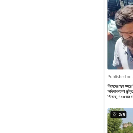
Published on 
নিজেদের ভুল শুধরে
অধিকাংশকেই মুক্তি
গিয়েছে, ৪০৩ জন ব
2
/
5