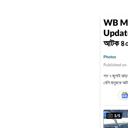
WB Mi
Update: 
আটক ৪০৩
Photos
Published on 
গত ৭ জুলাই ঝাড়
বেশি মানুষকে আট
দাবি করা হয়েছি
1
/
5