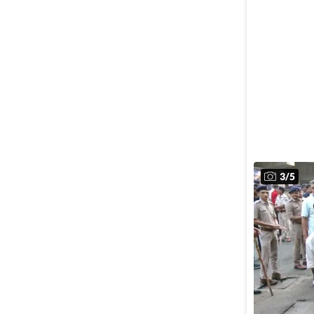
3
/
5