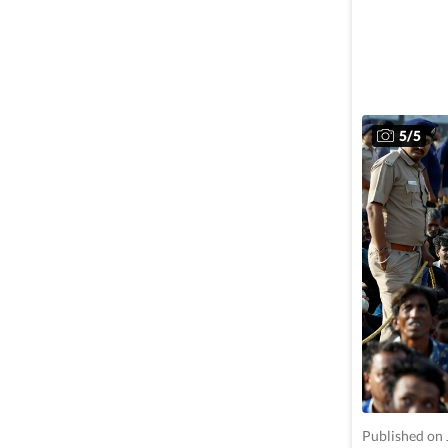
5
/
5
Published on 