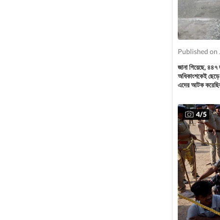
Published on 
জানা গিয়েছে, ৪৪৭ 
অধিকাংশকেই ছেড়ে 
এদের আটক করেছিল 
4
/
5