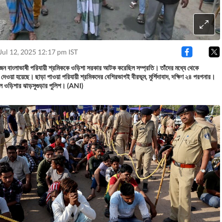
Jul 12, 2025 12:17 pm IST
জন বাংলাভাষী পরিযায়ী শ্রমিককে ওড়িশা সরকার আটক করেছিল সম্প্রতি। তাঁদের মধ্যে থেকে
দেওয়া হয়েছে। ছাড়া পাওয়া পরিযায়ী শ্রমিকদের বেশিরভাগই বীরভূম, মুর্শিদাবাদ, দক্ষিণ ২৪ পরগনার।
ওড়িশার ঝাড়সুগুড়ার পুলিশ। (ANI)