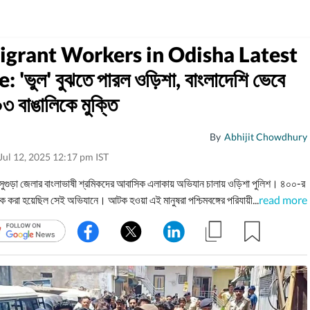
grant Workers in Odisha Latest
'ভুল' বুঝতে পারল ওড়িশা, বাংলাদেশি ভেবে
 বাঙালিকে মুক্তি
By
Abhijit Chowdhury
Jul 12, 2025 12:17 pm IST
সুগুড়া জেলার বাংলাভাষী শ্রমিকদের আবাসিক এলাকায় অভিযান চালায় ওড়িশা পুলিশ। ৪০০-র
ক করা হয়েছিল সেই অভিযানে। আটক হওয়া এই মানুষরা পশ্চিমবঙ্গের পরিযায়ী শ্রমিক বলে
...
read more
ল। এই আবহে ওড়িশা সরকার আটক ব্যক্তিদের মধ্যে থেকে ৪০৩ জনকে ছেড়ে দিল।