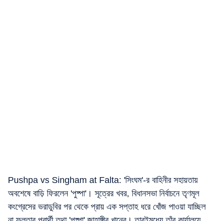
Pushpa vs Singham at Falta: 'সিংঘম'-র বাহিনীর সহায়তায়
অবশেষে বাড়ি ফিরলেন 'পুষ্পা'। সূত্রের খবর, বিধানসভা নির্বাচনে তৃণমূল
কংগ্রেসের ভরাডুবির পর থেকে প্রায় এক সপ্তাহ ধরে খোঁজ পাওয়া যাচ্ছিল
না ফলতার প্রার্থী তথা 'পুষ্পা' জাহাঙ্গীর খানের। তারইমধ্যে তাঁর কার্যালয়ে