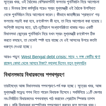
সূত্রের খবর, ওই বৈঠকের বেশিরভাগটাই ফলতার পুনর্নিবার্চন নিয়ে আলোচনা
হয়। দিনভর ঠাসা কর্মসূচির পরেও স্বয়ং মুখ্যমন্ত্রী ওই বৈঠকে উপস্থিত
থেকে পুনর্নির্বাচন নিয়ে আলোচনা করেন। কীভাবে জাহাঙ্গীরের ‘প্রাক্তন’ গড়
ফলতায় লড়াই করা হবে, রণকৌশল কী হবে, তা নিয়ে আলোচনা করা হয়েছে।
সংশ্লিষ্ট মহলের মতে, দুই-তৃতীয়াংশ সংখ্যাগরিষ্ঠতা থাকার পরও একটি
বিধানসভা কেন্দ্রের পুনর্নিবার্চন নিয়ে যখন স্বয়ং মুখ্যমন্ত্রী রণকৌশল ঠিক
করতে বসছেন, তা থেকেই স্পষ্ট হয়ে যাচ্ছে যে ওই আসনের উপরে কতটা
গুরুত্ব দেওয়া হচ্ছে।
আরও পড়ুন:
West Bengal debt crisis: সাড়ে ৭ লক্ষ কোটির ঋণ!
রাজ্যে কোথা থেকে আসবে টাকা? ব্যাখ্যা দিলেন নতুন মুখ্যসচিব
বিধানসভায় বিধায়কদের শপথগ্রহণ
তারইমধ্যে আজ বিধানসভায় শপথগ্রহণ-পর্ব শুরু হচ্ছে। সূত্রের খবর, আজ
মুখ্যমন্ত্রী শুভেন্দু শপথ নিতে পারেন বিধায়ক হিসেবে। সবমিলিয়ে ১১টি জেলার
নব-নির্বাচিত বিধায়কদের শপথবাক্য পাঠ করাবেন প্রোটেম স্পিকার তাপস
রায়। বাকি বিধায়করা বৃহস্পতিবার শপথগ্রহণ করবেন বলে সূত্রের খবর।