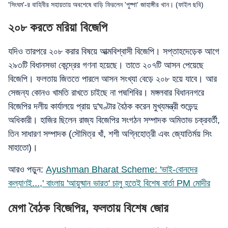
'সিংঘম'-র বাহিনীর সহায়তায় অবশেষে বাড়ি ফিরলেন 'পুষ্পা' জাহাঙ্গীর খান। (ফাইল ছবি)
২০৮ করতে মরিয়া বিজেপি
যদিও তারপরে ২০৮ করার বিষয়ে আত্মবিশ্বাসী বিজেপি। সপ্তাহদেড়েক আগে
২৯৩টি বিধানসভা কেন্দ্রের গণনা হয়েছে। তাতে ২০৭টি আসন পেয়েছে
বিজেপি। ফলতায় জিততে পারলে আসন সংখ্যা বেড়ে ২০৮ হয়ে যাবে। আর
সেজন্য কোনও খামতি রাখতে চাইছে না পদ্মশিবির। মঙ্গলবার বিধাননগরে
বিজেপির দলীয় কার্যালয়ে প্রায় দু'ঘণ্টার বৈঠক করেন মুখ্যমন্ত্রী শুভেন্দু
অধিকারী। হাজির ছিলেন রাজ্য বিজেপির সংগঠন সম্পাদক অমিতাভ চক্রবর্তী,
তিন সাধারণ সম্পাদক (সৌমিত্র খাঁ, শশী অগ্নিহোত্রী এবং জ্যোতির্ময় সিং
মাহাতো)।
আরও পড়ুন:
Ayushman Bharat Scheme: 'ভাই-বোনদের
কল্যাণই...,' বাংলায় 'আয়ুষ্মান ভারত' চালু হতেই বিশেষ বার্তা PM মোদীর
মেগা বৈঠক বিজেপির, ফলতায় বিশেষ জোর