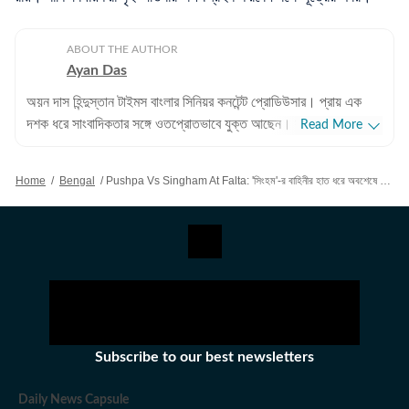
ABOUT THE AUTHOR
Ayan Das
অয়ন দাস হিন্দুস্তান টাইমস বাংলার সিনিয়র কনটেন্ট প্রোডিউসার। প্রায় এক
দশক ধরে সাংবাদিকতার সঙ্গে ওতপ্রোতভাবে যুক্ত আছেন। সাংবাদিক হিসেবে
Read More
তিনি মূলত পশ্চিমবঙ্গ-সহ ভারতের রাজনীতি, সমসাময়িক ঘটনাপ্রবাহ এবং
পরিকাঠামো উন্নয়ন সংক্রান্ত বিভিন্ন খবর পাঠকদের সামনে তুলে ধরেন। ট্রেন,
Home
/
Bengal
/
Pushpa Vs Singham At Falta: 'সিংহম'-র বাহিনীর হাত ধরে অবশেষে ফলতায় ফিরলেন ‘পুষ্পা’! ২০৮-র লক্ষ্যে মরিয়া BJP
মেট্রো, আবহাওয়া, খেলাধুলোর প্রতি বিশেষ আগ্রহ রয়েছে। নিয়মিত সেইসব
বিষয়েও প্রতিবেদন লিখে থাকেন। পেশাদার অভিজ্ঞতা: কলকাতা বিশ্ববিদ্যালয়ে
পড়ার সময় দ্য টাইমস অফ ইন্ডিয়া, ক্রিকেট অ্যাসোসিয়েশন অফ বেঙ্গল
(সিএবি), স্পোর্টসকিডার মতো সংস্থায় ইন্টার্নশিপ করার পরে ২০১৮ সাল থেকে
অয়নের পেশাদার জীবনের সূচনা হয়। পেশাদার সাংবাদিক জীবনের শুরুটা হয়
ইটিভি ভারতে। সেখানে এক বছর দু'মাস কাজ করার পরে ২০১৯ সালের ১১
নভেম্বর যোগ দেন হিন্দুস্তান টাইমস বাংলায়। চারদিন পরে আনুষ্ঠানিকভাবে
হিন্দুস্তান টাইমস বাংলা চালু হয়। অর্থাৎ একেবারে প্রথম থেকেই হিন্দুস্তান
Subscribe to our best newsletters
টাইমস বাংলায় আছেন। বর্তমানে ডিজিটাল প্ল্যাটফর্মে পশ্চিমবঙ্গের রাজ্য-রাজনীতি,
ভারতের রাজনীতি, ট্রেন-মেট্রো-শিল্প সংক্রান্ত পরিকাঠামো-নির্ভর খবর, চাকরির
Daily News Capsule