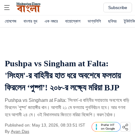
Subscribe
হোমপেজ
বাংলার মুখ
এক নজরে
বায়োস্কোপ
ভাগ্যলিপি
ছবিঘর
টুকিটাকি
Pushpa vs Singham at Falta:
'সিংহম'-র বাহিনীর হাত ধরে অবশেষে ফলতায়
ফিরলেন ‘পুষ্পা’! ২০৮-র লক্ষ্যে মরিয়া BJP
Pushpa vs Singham at Falta: 'সিংঘম'-র বাহিনীর সহায়তায় অবশেষে বাড়ি
ফিরলেন 'পুষ্পা' জাহাঙ্গীর খান। আগামী ২১ মে ফলতায় পুনর্নির্বাচন হবে। আর গণনা
হবে আগামী ২৪ মে। ওই বিধানসভায় জিততে মরিয়া বিজেপি। করল বৈঠক।
Published on: May 13, 2026, 08:33:51 IST
Prefer HT
on Google
By
Ayan Das