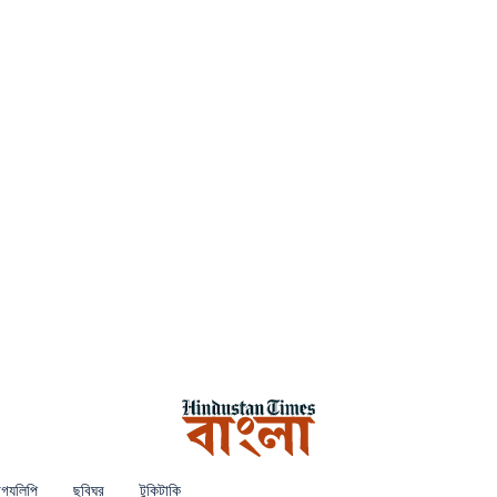
গ্যলিপি
ছবিঘর
টুকিটাকি