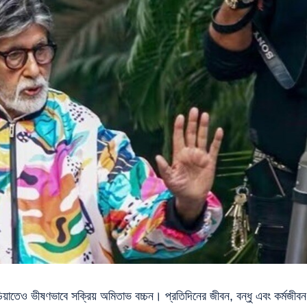
েও ভীষণভাবে সক্রিয় অমিতাভ বচ্চন। প্রতিদিনের জীবন, বন্ধু এবং কর্মজীবন