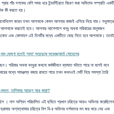
প্রায় পাঁচ দশকের বেশি সময় ধরে ইন্ডাস্ট্রিতে বিচরণ করা অমিতাভ সম্প্রতি একটি
ঠিক কী করতে হয়।
মনোনিবেশ করেন তখন আপনাকে কেবল আপনার কাজই এগিয়ে নিয়ে যায়। শুধুমাত্র
, এটা আপনাকে করতেই হবে। আপনার আশেপাশে বন্ধু অথবা পরিবারের মানুষজন
ংকেত এবং কোলাহল এই তিনটির মধ্যে একটিতে বেছে নিতে হবে আপনাকে। তবেই
নাম ঘোষণা হতেই ‘দাদা’ শুভেন্দুকে শুভেচ্ছাবার্তা সোহেলের
। পরিবার অথবা বন্ধুরা কখনো কর্মজীবনে ব্যাঘাত ঘটাতে পারে না বলেই মনে
র মধ্যে সামঞ্জস্য বজায় রাখতে পারে তখন কখনওই সেটি নিয়ে সমস্যা তৈরি
ঠুন-মমতা, তালিকায় আছেন আর কারা?
ছিল । নাগ অশ্বিন পরিচালিত এই ছবিতে প্রধান চরিত্রে আরও অভিনয় করেছিলেন
ামায় অশ্বত্থামার চরিত্রে বিগ বি-র অভিনয় দর্শকদের মন জয় করে নেয় এবং