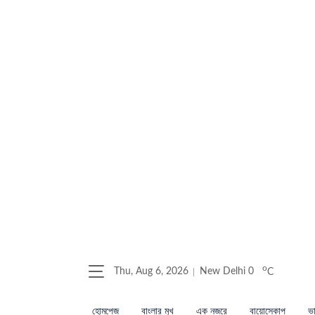
o
Thu, Aug 6, 2026
New Delhi
0
C
হোমপেজ
বাংলার মুখ
এক নজরে
বায়োস্কোপ
ভা