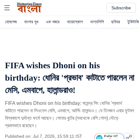
Subscribe
হোমপেজ
বাংলার মুখ
এক নজরে
বায়োস্কোপ
ভাগ্যলিপি
ছবিঘর
টুকিটাকি
FIFA wishes Dhoni on his
birthday: ধোনির 'প্রভাব' কাটাতে পারলেন না
মেসি, এমবাপে, হালান্ডরাও!
FIFA wishes Dhoni on his birthday: মহেন্দ্র সিং ধোনির 'প্রভাব'
কাটাতে পারলেন না লিওনেল মেসি, এমবাপে, আর্লিং হালান্ডও। যে তিনজন এবার ফুটবল
বিশ্বকাপে দুর্দান্ত ফর্মে আছেন। সোনার বুটের (সবথেকে বেশি গোল) দৌড়ে
প্রবলভাবে রয়েছেন।
Published on: Jul 7, 2026, 15:59:11 IST
Prefer HT