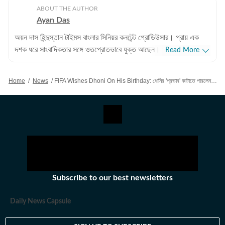
ABOUT THE AUTHOR
Ayan Das
অয়ন দাস হিন্দুস্তান টাইমস বাংলার সিনিয়র কনটেন্ট প্রোডিউসার। প্রায় এক
দশক ধরে সাংবাদিকতার সঙ্গে ওতপ্রোতভাবে যুক্ত আছেন। সাংবাদিক হিসেবে
Read More
তিনি মূলত পশ্চিমবঙ্গ-সহ ভারতের রাজনীতি, সমসাময়িক ঘটনাপ্রবাহ এবং
পরিকাঠামো উন্নয়ন সংক্রান্ত বিভিন্ন খবর পাঠকদের সামনে তুলে ধরেন। ট্রেন,
Home
/
News
/
FIFA Wishes Dhoni On His Birthday: ধোনির 'প্রভাব' কাটাতে পারলেন না মেসি, এমবাপে, হালান্ডরাও!
মেট্রো, আবহাওয়া, খেলাধুলোর প্রতি বিশেষ আগ্রহ রয়েছে। নিয়মিত সেইসব
বিষয়েও প্রতিবেদন লিখে থাকেন। পেশাদার অভিজ্ঞতা: কলকাতা বিশ্ববিদ্যালয়ে
পড়ার সময় দ্য টাইমস অফ ইন্ডিয়া, ক্রিকেট অ্যাসোসিয়েশন অফ বেঙ্গল
(সিএবি), স্পোর্টসকিডার মতো সংস্থায় ইন্টার্নশিপ করার পরে ২০১৮ সাল থেকে
অয়নের পেশাদার জীবনের সূচনা হয়। পেশাদার সাংবাদিক জীবনের শুরুটা হয়
ইটিভি ভারতে। সেখানে এক বছর দু'মাস কাজ করার পরে ২০১৯ সালের ১১
নভেম্বর যোগ দেন হিন্দুস্তান টাইমস বাংলায়। চারদিন পরে আনুষ্ঠানিকভাবে
হিন্দুস্তান টাইমস বাংলা চালু হয়। অর্থাৎ একেবারে প্রথম থেকেই হিন্দুস্তান
Subscribe to our best newsletters
টাইমস বাংলায় আছেন। বর্তমানে ডিজিটাল প্ল্যাটফর্মে পশ্চিমবঙ্গের রাজ্য-রাজনীতি,
ভারতের রাজনীতি, ট্রেন-মেট্রো-শিল্প সংক্রান্ত পরিকাঠামো-নির্ভর খবর, চাকরির
Daily News Capsule
খবর, ক্রিকেট-ফুটবলের মতো খেলাধুলোর খবরের প্রতিবেদন লিখে থাকেন।
বিশেষ করে ব্রেকিং নিউজ, রাজনৈতিক বিশ্লেষণ এবং সাধারণ মানুষের দৈনন্দিন