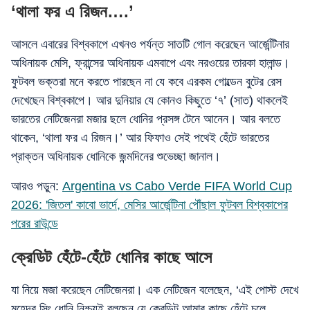
‘থালা ফর এ রিজন….’
আসলে এবারের বিশ্বকাপে এখনও পর্যন্ত সাতটি গোল করেছেন আর্জেন্টিনার
অধিনায়ক মেসি, ফ্রান্সের অধিনায়ক এমবাপে এবং নরওয়ের তারকা হালান্ড।
ফুটবল ভক্তরা মনে করতে পারছেন না যে কবে এরকম গোল্ডেন বুটের রেস
দেখেছেন বিশ্বকাপে। আর দুনিয়ার যে কোনও কিছুতে ‘৭’ (সাত) থাকলেই
ভারতের নেটিজেনরা মজার ছলে ধোনির প্রসঙ্গ টেনে আনেন। আর বলতে
থাকেন, ‘থালা ফর এ রিজন।’ আর ফিফাও সেই পথেই হেঁটে ভারতের
প্রাক্তন অধিনায়ক ধোনিকে জন্মদিনের শুভেচ্ছা জানাল।
আরও পড়ুন:
Argentina vs Cabo Verde FIFA World Cup
2026: 'জিতল' কাবো ভার্দে, মেসির আর্জেন্টিনা পৌঁছাল ফুটবল বিশ্বকাপের
পরের রাউন্ডে
ক্রেডিট হেঁটে-হেঁটে ধোনির কাছে আসে
যা নিয়ে মজা করেছেন নেটিজেনরা। এক নেটিজেন বলেছেন, ‘এই পোস্ট দেখে
মহেন্দ্র সিং ধোনি নিশ্চয়ই বলছেন যে ক্রেডিট আমার কাছে হেঁটে চলে