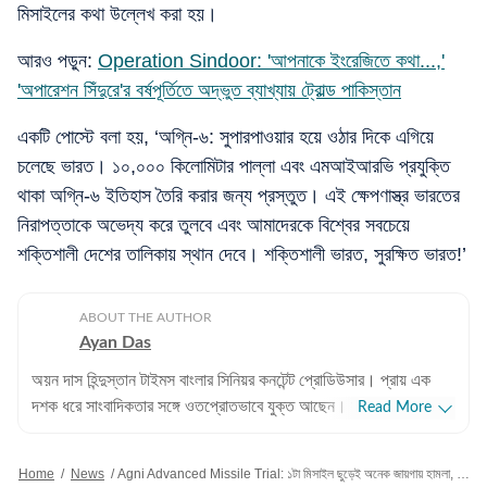
মিসাইলের কথা উল্লেখ করা হয়।
আরও পড়ুন:
Operation Sindoor: 'আপনাকে ইংরেজিতে কথা...,'
'অপারেশন সিঁদুরে'র বর্ষপূর্তিতে অদ্ভুত ব্যাখ্যায় ট্রোল্ড পাকিস্তান
একটি পোস্টে বলা হয়, ‘অগ্নি-৬: সুপারপাওয়ার হয়ে ওঠার দিকে এগিয়ে
চলেছে ভারত। ১০,০০০ কিলোমিটার পাল্লা এবং এমআইআরভি প্রযুক্তি
থাকা অগ্নি-৬ ইতিহাস তৈরি করার জন্য প্রস্তুত। এই ক্ষেপণাস্ত্র ভারতের
নিরাপত্তাকে অভেদ্য করে তুলবে এবং আমাদেরকে বিশ্বের সবচেয়ে
শক্তিশালী দেশের তালিকায় স্থান দেবে। শক্তিশালী ভারত, সুরক্ষিত ভারত!’
ABOUT THE AUTHOR
Ayan Das
অয়ন দাস হিন্দুস্তান টাইমস বাংলার সিনিয়র কনটেন্ট প্রোডিউসার। প্রায় এক
দশক ধরে সাংবাদিকতার সঙ্গে ওতপ্রোতভাবে যুক্ত আছেন। সাংবাদিক হিসেবে
Read More
তিনি মূলত পশ্চিমবঙ্গ-সহ ভারতের রাজনীতি, সমসাময়িক ঘটনাপ্রবাহ এবং
পরিকাঠামো উন্নয়ন সংক্রান্ত বিভিন্ন খবর পাঠকদের সামনে তুলে ধরেন। ট্রেন,
Home
/
News
/
Agni Advanced Missile Trial: ১টা মিসাইল ছুড়েই অনেক জায়গায় হামলা, পরীক্ষা ভারতের, ওটাই দেখা গিয়েছে বাংলাদেশে?
মেট্রো, আবহাওয়া, খেলাধুলোর প্রতি বিশেষ আগ্রহ রয়েছে। নিয়মিত সেইসব