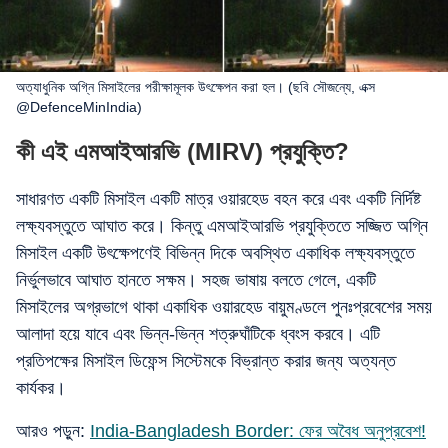
অত্যাধুনিক অগ্নি মিসাইলের পরীক্ষামূলক উৎক্ষেপন করা হল। (ছবি সৌজন্যে, এক্স
@DefenceMinIndia)
কী এই এমআইআরভি (MIRV) প্রযুক্তি?
সাধারণত একটি মিসাইল একটি মাত্র ওয়ারহেড বহন করে এবং একটি নির্দিষ্ট
লক্ষ্যবস্তুতে আঘাত করে। কিন্তু এমআইআরভি প্রযুক্তিতে সজ্জিত অগ্নি
মিসাইল একটি উৎক্ষেপণেই বিভিন্ন দিকে অবস্থিত একাধিক লক্ষ্যবস্তুতে
নির্ভুলভাবে আঘাত হানতে সক্ষম। সহজ ভাষায় বলতে গেলে, একটি
মিসাইলের অগ্রভাগে থাকা একাধিক ওয়ারহেড বায়ুমণ্ডলে পুনঃপ্রবেশের সময়
আলাদা হয়ে যাবে এবং ভিন্ন-ভিন্ন শত্রুঘাঁটিকে ধ্বংস করবে। এটি
প্রতিপক্ষের মিসাইল ডিফেন্স সিস্টেমকে বিভ্রান্ত করার জন্য অত্যন্ত
কার্যকর।
আরও পড়ুন:
India-Bangladesh Border: ফের অবৈধ অনুপ্রবেশ!