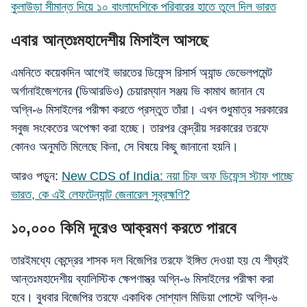
কুলাউড়া সীমান্ত দিয়ে ১০ বাংলাদেশিকে পরিবারের হাতে তুলে দিল ভারত
এবার আন্তঃমহাদেশীয় মিসাইল আসছে
এমনিতে কয়েকদিন আগেই ভারতের ডিফেন্স রিসার্স অ্যান্ড ডেভেলপমেন্ট
অর্গানাইজেশনের (ডিআরডিও) চেয়ারম্যান সঞ্জয় ভি কামাথ জানান যে
অগ্নি-৬ মিসাইলের পরীক্ষা করতে প্রস্তুত তাঁরা। এখন শুধুমাত্র সরকারের
সবুজ সংকেতের অপেক্ষা করা হচ্ছে। তারপর কেন্দ্রীয় সরকারের তরফে
কোনও অনুমতি মিলেছে কিনা, সে বিষয়ে কিছু জানানো হয়নি।
আরও পড়ুন:
New CDS of India: নয়া চিফ অফ ডিফেন্স স্টাফ পাচ্ছে
ভারত, কে এই লেফটেন্যান্ট জেনারেল সুব্রহ্মণি?
১০,০০০ কিমি দূরেও আক্রমণ করতে পারবে
তারইমধ্যে কেন্দ্রের শাসক দল বিজেপির তরফে ইঙ্গিত দেওয়া হয় যে শীঘ্রই
আন্তঃমহাদেশীয় ব্যালিস্টিক ক্ষেপণাস্ত্র অগ্নি-৬ মিসাইলের পরীক্ষা করা
হবে। বুধবার বিজেপির তরফে একাধিক সোশ্যাল মিডিয়া পোস্টে অগ্নি-৬