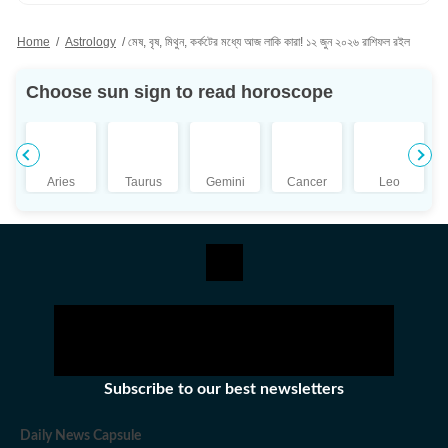
সংবাদের পাশাপাশি শ্রীতমার আগ্রহের জায়গা ক্রিকেট। এছাড়াও তিনি জ্যোতিষ
বিভাগ দেখাশোনা করেন এবং জীবনযাপন সংক্রান্ত প্রতিবেদন লিখতেও তাঁর
Home
/
Astrology
/
মেষ, বৃষ, মিথুন, কর্কটের মধ্যে আজ লাকি কারা! ১২ জুন ২০২৬ রাশিফল রইল
আগ্রহ রয়েছে। পেশাদার জীবন: পেশাদার জীবনের শুরুতে শ্রীতমা আকাশবাণী,
শান্তিনিকেতনে উপস্থাপিকা হিসেবে কাজ করেছেন। ২০১০ সালে তিনি ইটিভি
Choose sun sign to read horoscope
নিউজ বাংলায় কপি এডিটর হিসেবে যোগদান করেন। পরবর্তীতে ওয়ানইন্ডিয়া-সহ
বিভিন্ন সংবাদমাধ্যমে কাজ করার পর তিনি হিন্দুস্তান টাইমস বাংলায় যোগ দেন।
শিক্ষাগত যোগ্যতা: শ্রীতমা মিত্র ইংরেজিতে স্নাতক (বি.এ.) এবং বিশ্বভারতী
বিশ্ববিদ্যালয়, শান্তিনিকেতন থেকে সাংবাদিকতা ও গণযোগাযোগে
Aries
Taurus
Gemini
Cancer
Leo
স্নাতকোত্তর (এম.এ.) ডিগ্রি অর্জন করেন। ব্যক্তিগত পছন্দ ও নেশা:
সাংবাদিকতার বাইরে শ্রীতমা একজন সাহিত্যপ্রেমী, ভ্রমণও তাঁর অন্যতম
নেশা। ছুটির দুপুরগুলো তাঁর কাটে গল্পের বই নিয়ে। একটু লম্বা ছুটি পেলে তিনি
দেশের ভিতর বা কখনও সখনও দেশের বাইরেও বেড়াতে যেতে ভালোবাসেন। তবে
তাঁর প্রতিটা বেড়ানোর পিছনেই কাজ করে কোনও না কোনও বই বা সিনেমা থেকে
তৈরি হওয়া কৌতূহল। অজানাকে জানার আগ্রহই তাঁকে বার বার নিয়ে গিয়ে
ফেলে নানা অচেনা শহরে। সেই সব অভিজ্ঞতাকে লেখার রূপ দিতেও পিছপা হন
না শ্রীতমা।
Subscribe to our best newsletters
Daily News Capsule