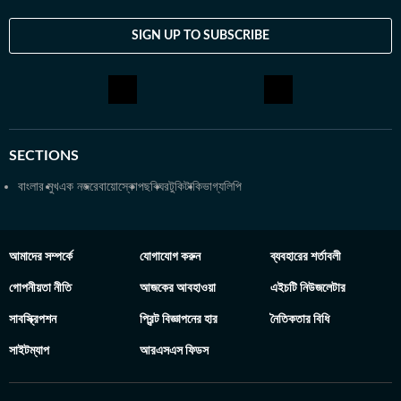
SIGN UP TO SUBSCRIBE
SECTIONS
বাংলার মুখ
এক নজরে
বায়োস্কোপ
ছবিঘর
টুকিটাকি
ভাগ্যলিপি
আমাদের সম্পর্কে
যোগাযোগ করুন
ব্যবহারের শর্তাবলী
গোপনীয়তা নীতি
আজকের আবহাওয়া
এইচটি নিউজলেটার
সাবস্ক্রিপশন
প্রিন্ট বিজ্ঞাপনের হার
নৈতিকতার বিধি
সাইটম্যাপ
আরএসএস ফিডস