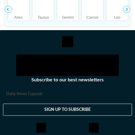
বিভিন্ন সংবাদমাধ্যমে কাজ করার পর তিনি হিন্দুস্তান টাইমস বাংলায় যোগ দেন।
শিক্ষাগত যোগ্যতা: শ্রীতমা মিত্র ইংরেজিতে স্নাতক (বি.এ.) এবং বিশ্বভারতী
বিশ্ববিদ্যালয়, শান্তিনিকেতন থেকে সাংবাদিকতা ও গণযোগাযোগে
Aries
Taurus
Gemini
Cancer
Leo
স্নাতকোত্তর (এম.এ.) ডিগ্রি অর্জন করেন। ব্যক্তিগত পছন্দ ও নেশা:
সাংবাদিকতার বাইরে শ্রীতমা একজন সাহিত্যপ্রেমী, ভ্রমণও তাঁর অন্যতম
নেশা। ছুটির দুপুরগুলো তাঁর কাটে গল্পের বই নিয়ে। একটু লম্বা ছুটি পেলে তিনি
দেশের ভিতর বা কখনও সখনও দেশের বাইরেও বেড়াতে যেতে ভালোবাসেন। তবে
তাঁর প্রতিটা বেড়ানোর পিছনেই কাজ করে কোনও না কোনও বই বা সিনেমা থেকে
তৈরি হওয়া কৌতূহল। অজানাকে জানার আগ্রহই তাঁকে বার বার নিয়ে গিয়ে
ফেলে নানা অচেনা শহরে। সেই সব অভিজ্ঞতাকে লেখার রূপ দিতেও পিছপা হন
না শ্রীতমা।
Subscribe to our best newsletters
Daily News Capsule
SIGN UP TO SUBSCRIBE