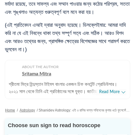
মর্যাদা রয়েছে, তবে সাফল্য এবং সম্মান পাওয়ার জন্য কঠোর পরিশ্রম, সততা
এবং শৃঙ্খলাও অত্যন্ত গুরুত্বপূর্ণ বলে মনে করা হয়।
(এই প্রতিবেদন এআই দ্বারা অনুবাদ হয়েছে। ডিসক্লেইমার: আমরা দাবি
করি না যে এই নিবন্ধে থাকা তথ্য সম্পূর্ণ সত্য এবং সঠিক। আরও বিশদ
এবং আরও তথ্যের জন্য, প্রাসঙ্গিক ক্ষেত্রের বিশেষজ্ঞের সাথে পরামর্শ করতে
ভুলবেন না।)
ABOUT THE AUTHOR
Sritama Mitra
শ্রীতমা মিত্র হিন্দুস্তান টাইমস বাংলার একজন চিফ কনটেন্ট প্রোডিউসার।
২০২১ সাল থেকে তিনি এই প্রতিষ্ঠানের সঙ্গে যুক্ত। জাতীয় এবং আন্তর্জাতিক
Read More
সংবাদের পাশাপাশি শ্রীতমার আগ্রহের জায়গা ক্রিকেট। এছাড়াও তিনি জ্যোতিষ
বিভাগ দেখাশোনা করেন এবং জীবনযাপন সংক্রান্ত প্রতিবেদন লিখতেও তাঁর
Home
/
Astrology
/
Shanidev Astrology: এই ৩ রাশির ভাগ্য শনিদেবের কৃপায় ওঠে ফুলেফেঁপে! দণ্ডনায়কের কৃপা পান কারা?
আগ্রহ রয়েছে। পেশাদার জীবন: পেশাদার জীবনের শুরুতে শ্রীতমা আকাশবাণী,
শান্তিনিকেতনে উপস্থাপিকা হিসেবে কাজ করেছেন। ২০১০ সালে তিনি ইটিভি
Choose sun sign to read horoscope
নিউজ বাংলায় কপি এডিটর হিসেবে যোগদান করেন। পরবর্তীতে ওয়ানইন্ডিয়া-সহ