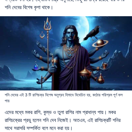
শনি দেবের বিশেষ কৃপা থাকে।
শনি দেবের এই 3 টি রাশিচক্র বিশেষ অনুগ্রহ হিসাবে বিবেচিত হয়, কঠোর পরিশ্রম পূর্ণ ফল
পায়
এদের মধ্যে মকর রাশি, কুম্ভ ও তুলা রাশির নাম প্রাধান্য পায়। মকর
রাশিচক্রের প্রভু হলেন শনি দেব নিজেই। অতএব, এই রাশিচক্রটি শনির
সাথে সরাসরি সম্পর্কিত বলে মনে করা হয়।