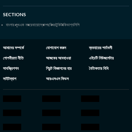
SECTIONS
বাংলার মুখ
এক নজরে
বায়োস্কোপ
ছবিঘর
টুকিটাকি
ভাগ্যলিপি
আমাদের সম্পর্কে
যোগাযোগ করুন
ব্যবহারের শর্তাবলী
গোপনীয়তা নীতি
আজকের আবহাওয়া
এইচটি নিউজলেটার
সাবস্ক্রিপশন
প্রিন্ট বিজ্ঞাপনের হার
নৈতিকতার বিধি
সাইটম্যাপ
আরএসএস ফিডস