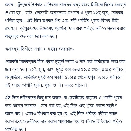
চলবে। হিন্দুধর্মে উপবাস ও উৎসব পালনের জন্য উদয় তিথিকে বিশেষ গুরুত্ব
দেওয়া হয়। তাই, সোমবতী অমাবস্যার উপবাস ও পূজা ১৫ই জুন, সোমবার
পালিত হবে। এই দিনে ভগবান শিব এবং দেবী পার্বতীর পূজার বিশেষ রীতি
রয়েছে। পূর্বপুরুষদের উদ্দেশ্যে প্রার্থনা, দান এবং পবিত্র নদীতে স্নান করাও
অত্যন্ত শুভ বলে মনে করা হয়।
অমাবস্যা তিথিতে স্নান ও দানের সময়কাল-
সোমবতী অমাবস্যার দিনে ব্রহ্ম মুহূর্তে স্নান ও দান করা সর্বোত্তম সময় বলে
মনে করা হয়। ১৫ই জুন, ব্রহ্ম মুহূর্ত হবে ভোর ৪:০৪ থেকে ৪:৪৪ পর্যন্ত।
অন্যদিকে, অভিজিৎ মুহূর্ত হবে সকাল ১১:৫৪ থেকে দুপুর ১২:৫০ পর্যন্ত।
এই সময়ে আপনি স্নান, পূজা ও দান করতে পারেন।
এই দিনে দরিদ্রদের কিছু দান করলে, বা দেবাদিদেব মহাদেব ও পার্বতী পুজো
করে থাকেন অনেকে। মনে করা হয়, এই দিনে এই পুজো করলে সমৃদ্ধি
আসে ঘরে। এমনও বিশ্বাস করা হয় যে, এই দিনে পবিত্র নদীতে স্নান
করলে এবং অভাবীদের দান করলে পাপমোচন হয় ও জীবনে ইতিবাচক শক্তি
সঞ্চারিত হয়।