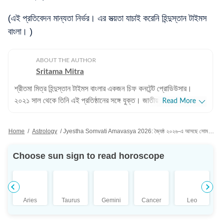
(এই প্রতিবেদন মান্যতা নির্ভর। এর সত্য়তা যাচাই করেনি হিন্দুস্তান টাইমস
বাংলা। )
ABOUT THE AUTHOR
Sritama Mitra
শ্রীতমা মিত্র হিন্দুস্তান টাইমস বাংলার একজন চিফ কনটেন্ট প্রোডিউসার।
২০২১ সাল থেকে তিনি এই প্রতিষ্ঠানের সঙ্গে যুক্ত। জাতীয় এবং আন্তর্জাতিক
Read More
সংবাদের পাশাপাশি শ্রীতমার আগ্রহের জায়গা ক্রিকেট। এছাড়াও তিনি জ্যোতিষ
বিভাগ দেখাশোনা করেন এবং জীবনযাপন সংক্রান্ত প্রতিবেদন লিখতেও তাঁর
Home
/
Astrology
/
Jyestha Somvati Amavasya 2026: জ্যৈষ্ঠ ২০২৬-এ আসছে সোমবতী অমাবস্যা! তারিখ, তিথি দেখে নিন
আগ্রহ রয়েছে। পেশাদার জীবন: পেশাদার জীবনের শুরুতে শ্রীতমা আকাশবাণী,
শান্তিনিকেতনে উপস্থাপিকা হিসেবে কাজ করেছেন। ২০১০ সালে তিনি ইটিভি
Choose sun sign to read horoscope
নিউজ বাংলায় কপি এডিটর হিসেবে যোগদান করেন। পরবর্তীতে ওয়ানইন্ডিয়া-সহ
বিভিন্ন সংবাদমাধ্যমে কাজ করার পর তিনি হিন্দুস্তান টাইমস বাংলায় যোগ দেন।
শিক্ষাগত যোগ্যতা: শ্রীতমা মিত্র ইংরেজিতে স্নাতক (বি.এ.) এবং বিশ্বভারতী
বিশ্ববিদ্যালয়, শান্তিনিকেতন থেকে সাংবাদিকতা ও গণযোগাযোগে
Aries
Taurus
Gemini
Cancer
Leo
স্নাতকোত্তর (এম.এ.) ডিগ্রি অর্জন করেন। ব্যক্তিগত পছন্দ ও নেশা:
সাংবাদিকতার বাইরে শ্রীতমা একজন সাহিত্যপ্রেমী, ভ্রমণও তাঁর অন্যতম