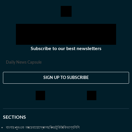
নেশা। ছুটির দুপুরগুলো তাঁর কাটে গল্পের বই নিয়ে। একটু লম্বা ছুটি পেলে তিনি
দেশের ভিতর বা কখনও সখনও দেশের বাইরেও বেড়াতে যেতে ভালোবাসেন। তবে
তাঁর প্রতিটা বেড়ানোর পিছনেই কাজ করে কোনও না কোনও বই বা সিনেমা থেকে
তৈরি হওয়া কৌতূহল। অজানাকে জানার আগ্রহই তাঁকে বার বার নিয়ে গিয়ে
ফেলে নানা অচেনা শহরে। সেই সব অভিজ্ঞতাকে লেখার রূপ দিতেও পিছপা হন
না শ্রীতমা।
Subscribe to our best newsletters
Daily News Capsule
SIGN UP TO SUBSCRIBE
SECTIONS
বাংলার মুখ
এক নজরে
বায়োস্কোপ
ছবিঘর
টুকিটাকি
ভাগ্যলিপি