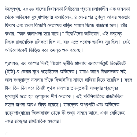
উল্লেখ্য, ২০২৬ সালের বিধানসভা নির্বাচনের প্রচার চলাকালীন এক জনসভা
থেকে অভিষেক বন্দ্যোপাধ্যায় বলেছিলেন, ৪ মে-র পর তৃণমূল আবার ক্ষমতায়
ফিরবে এবং তখন বিজেপি নেতাদের বাড়ির সামনে ডিজে বাজানো হবে। তাঁর
কথায়, “কান ঝালাপালা হয়ে যাবে।” বিরোধীদের অভিযোগ, এই মন্তব্য
নিছক রাজনৈতিক রসিকতা ছিল না, বরং এতে পরোক্ষ হুমকির সুর ছিল। সেই
অভিযোগকেই ভিত্তি করে তদন্ত শুরু হয়েছে।
প্রসঙ্গত, এর আগের দিনই নিয়োগ দুর্নীতি মামলায় এনফোর্সমেন্ট ডিরেক্টরেট
(ইডি)-র জেরার মুখে পড়েছিলেন অভিষেক। তারও আগে বিধানসভায় সই
জাল সংক্রান্ত মামলায় তাঁকে সিআইডির সামনে হাজিরা দিতে হয়েছিল। ফলে
টানা তিন দিন ধরে তিনটি পৃথক মামলায় তদন্তকারী সংস্থার প্রশ্নের
মুখোমুখি হতে হল তৃণমূলের শীর্ষ নেতাকে। এই পরিস্থিতিতে রাজনৈতিক
মহলে জল্পনা আরও তীব্র হয়েছে। তদন্তের অগ্রগতি এবং অভিষেক
বন্দ্যোপাধ্যায়ের জিজ্ঞাসাবাদ থেকে কী তথ্য সামনে আসে, এখন সেদিকেই
নজর রাজ্যের রাজনৈতিক মহলের।