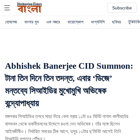
Subscribe
হোমপেজ
বাংলার মুখ
এক নজরে
বায়োস্কোপ
ভাগ্যলিপি
ছবিঘর
টুকিটাকি
Abhishek Banerjee CID Summon:
টানা তিন দিনে তিন তদন্ত, এবার ‘ডিজে’
মন্তব্যে সিআইডির মুখোমুখি অভিষেক
বন্দ্যোপাধ্যায়
মঙ্গলবার সিআইডির তলবে সাড়া দিয়ে বেলা প্রায় ১১টা ৪৫ মিনিট নাগাদ কালীঘাটের
বাসভবন থেকে ভবানীভবনের উদ্দেশে রওনা দেন অভিষেক। তাঁর সঙ্গে ছিলেন
আইনজীবীও। নির্ধারিত সময়ের ঠিক আগে, দুপুর ১২টার দু’মিনিট আগেই তিনি
সিআইডি দপ্তরে পৌঁছন।