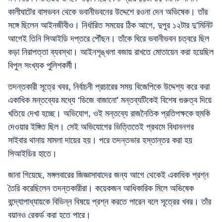
কালীঘাটের বাসভবন থেকে ভবানীভবনের উদ্দেশে রওনা দেন অভিষেক। তাঁর
সঙ্গে ছিলেন আইনজীবীও। নির্ধারিত সময়ের ঠিক আগে, দুপুর ১২টার দু’মিনিট
আগেই তিনি সিআইডি দপ্তরে পৌঁছন। তাঁকে ঘিরে ভবানীভবন চত্বরে ছিল
কড়া নিরাপত্তা ব্যবস্থা। আইনশৃঙ্খলা বজায় রাখতে মোতায়েন করা হয়েছিল
বিপুল সংখ্যক পুলিশকর্মী।
তদন্তকারী সূত্রে খবর, নির্বাচনী প্রচারের সময় বিজেপিকে উদ্দেশ্য করে করা
একাধিক মন্তব্যের মধ্যে ‘ডিজে বাজানো’ মন্তব্যটিকেই বিশেষ গুরুত্ব দিয়ে
খতিয়ে দেখা হচ্ছে। অভিযোগ, ওই মন্তব্যে রাজনৈতিক প্রতিপক্ষকে হুমকি
দেওয়ার ইঙ্গিত ছিল। সেই অভিযোগের ভিত্তিতেই প্রথমে বিধাননগর
সাইবার থানায় মামলা দায়ের হয়। পরে তদন্তভার হস্তান্তর করা হয়
সিআইডির হাতে।
জানা গিয়েছে, মঙ্গলবারের জিজ্ঞাসাবাদের জন্য আগে থেকেই একাধিক প্রশ্ন
তৈরি করেছিলেন তদন্তকারীরা। কয়েকজন আধিকারিক মিলে অভিষেক
বন্দ্যোপাধ্যায়কে বিভিন্ন বিষয়ে প্রশ্ন করতে পারেন বলে সূত্রের খবর। তাঁর
বয়ানও রেকর্ড করা হতে পারে।