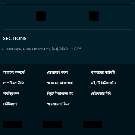
SECTIONS
বাংলার মুখ
এক নজরে
বায়োস্কোপ
ছবিঘর
টুকিটাকি
ভাগ্যলিপি
আমাদের সম্পর্কে
যোগাযোগ করুন
ব্যবহারের শর্তাবলী
গোপনীয়তা নীতি
আজকের আবহাওয়া
এইচটি নিউজলেটার
সাবস্ক্রিপশন
প্রিন্ট বিজ্ঞাপনের হার
নৈতিকতার বিধি
সাইটম্যাপ
আরএসএস ফিডস