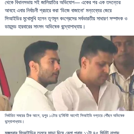
থেকে বিধানসভায় সই জালিয়াতির অভিযোগ— একের পর এক তদন্তের
আবহে এবার নির্বাচনী প্রচারে করা ‘ডিজে বাজানো’ মন্তব্যের জেরে
সিআইডির মুখোমুখি হলেন তৃণমূল কংগ্রেসের সর্বভারতীয় সাধারণ সম্পাদক ও
ডায়মন্ড হারবারের সাংসদ অভিষেক বন্দ্যোপাধ্যায়।
নির্ধারিত সময়ের ঠিক আগে, দুপুর ১২টার দু’মিনিট আগেই সিআইডি দপ্তরে পৌঁছন অভিষেক
বন্দ্যোপাধ্যায়।
মঙ্গলবার সিআইডির তলবে সাড়া দিয়ে বেলা প্রায় ১১টা ৪৫ মিনিট নাগাদ