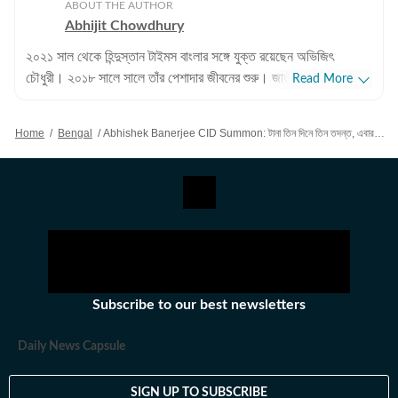
ABOUT THE AUTHOR
Abhijit Chowdhury
২০২১ সাল থেকে হিন্দুস্তান টাইমস বাংলার সঙ্গে যুক্ত রয়েছেন অভিজিৎ
চৌধুরী। ২০১৮ সালে সালে তাঁর পেশাদার জীবনের শুরু। জাতীয়, আন্তর্জাতিক
Read More
বিষয়, বাংলার রাজনীতি এবং খেলাধুলোর বিষয়ে লেখার ক্ষেত্রে ৮ বছরের অভিজ্ঞতা
রয়েছে তাঁর। আন্তর্জাতিক ক্ষেত্রে আমেরিকা, পাকিস্তান এবং বাংলাদেশের
Home
/
Bengal
/
Abhishek Banerjee CID Summon: টানা তিন দিনে তিন তদন্ত, এবার ‘ডিজে’ মন্তব্যে সিআইডির মুখোমুখি অভিষেক বন্দ্যোপাধ্যায়
বিষয়ে তাঁর আগ্রহ সবচেয়ে বেশি। কলকাতা বিশ্ববিদ্যালয় থেকে সাংবাদিকতায়
স্নাতকোত্তর ডিগ্রি পাশ করেই সাংবাদিকতার জগতে প্রবেশ করেছেন
অভিজিৎ। হিন্দুস্তান টাইমস বাংলায় যোগদানের আগে ওয়ানইন্ডিয়া এবং ইটিভি
ভারতে কাজ করার অভিজ্ঞতা রয়েছে অভিজিতের। এছাড়া আকাশবাণীতে রেডিও
জকি হিসেবেও কাজ করেছিলেন তিনি। খবরের জগৎ ছাড়া খেলাধুলো, ইতিহাসে
অভিজিতের আগ্রহ রয়েছে। শিক্ষাগত যোগ্যতা: সাংবাদিকতা ও গণজ্ঞাপন নিয়ে
অভিজিৎ তাঁর স্নাতক স্তরের পড়াশোনা সম্পন্ন করেছেন আশুতোষ কলেজ
থেকে। এরপর কলকাতা বিশ্ববিদ্যালয় থেকে একই বিষয়ে স্নাতকোত্তর ডিগ্রি
Subscribe to our best newsletters
অর্জন করেন। ব্যক্তিগত পছন্দ ও নেশা: ক্রিকেট, ফুটবল, টেনিস ছাড়া প্রায় সব
ধরনের খেলা দেখতে তিনি ভীষণ ভালোবাসেন। কাজের বাইরে তাঁর অবসর কাটে
Daily News Capsule
বই পড়ে এবং বিভিন্ন বিষয়ে ডকুমেন্টারি দেখে।
SIGN UP TO SUBSCRIBE