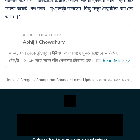
সরকারি বাসের যা পরিকাঠামো রয়েছে, সেটিই আমরা ব্যবহার করব। জুন মাসে
আমরা বাজেট পেশ করব। মুখ্যমন্ত্রী বলেছেন, কিছু নতুন বৈদ্যুতিক বাস নেব
আমরা।'
ABOUT THE AUTHOR
Abhijit Chowdhury
২০২১ সাল থেকে হিন্দুস্তান টাইমস বাংলার সঙ্গে যুক্ত রয়েছেন অভিজিৎ
চৌধুরী। ২০১৮ সালে সালে তাঁর পেশাদার জীবনের শুরু। জাতীয়, আন্তর্জাতিক
Read More
বিষয়, বাংলার রাজনীতি এবং খেলাধুলোর বিষয়ে লেখার ক্ষেত্রে ৮ বছরের অভিজ্ঞতা
রয়েছে তাঁর। আন্তর্জাতিক ক্ষেত্রে আমেরিকা, পাকিস্তান এবং বাংলাদেশের
Home
/
Bengal
/
Annapurna Bhandar Latest Update: ফের আবেদন করতে হবে অন্নপূর্ণা ভাণ্ডারের জন্য? ট্রাইবুানালে নাম ঝুলে থাকলে মিলবে ভাতা?
বিষয়ে তাঁর আগ্রহ সবচেয়ে বেশি। কলকাতা বিশ্ববিদ্যালয় থেকে সাংবাদিকতায়
স্নাতকোত্তর ডিগ্রি পাশ করেই সাংবাদিকতার জগতে প্রবেশ করেছেন
অভিজিৎ। হিন্দুস্তান টাইমস বাংলায় যোগদানের আগে ওয়ানইন্ডিয়া এবং ইটিভি
ভারতে কাজ করার অভিজ্ঞতা রয়েছে অভিজিতের। এছাড়া আকাশবাণীতে রেডিও
জকি হিসেবেও কাজ করেছিলেন তিনি। খবরের জগৎ ছাড়া খেলাধুলো, ইতিহাসে
অভিজিতের আগ্রহ রয়েছে। শিক্ষাগত যোগ্যতা: সাংবাদিকতা ও গণজ্ঞাপন নিয়ে
অভিজিৎ তাঁর স্নাতক স্তরের পড়াশোনা সম্পন্ন করেছেন আশুতোষ কলেজ
থেকে। এরপর কলকাতা বিশ্ববিদ্যালয় থেকে একই বিষয়ে স্নাতকোত্তর ডিগ্রি