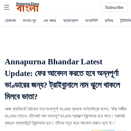
Subscribe
হোমপেজ
বাংলার মুখ
এক নজরে
বায়োস্কোপ
ভাগ্যলিপি
ছবিঘর
টুকিটাকি
Annapurna Bhandar Latest
Update: ফের আবেদন করতে হবে অন্নপূর্ণা
ভাণ্ডারের জন্য? ট্রাইবুানালে নাম ঝুলে থাকলে
মিলবে ভাতা?
আজ ক্যাবিনেট বৈঠকের পরে অন্নপূর্ণা ভাণ্ডার প্রসঙ্গে অগ্নিমিত্রা বলেন, 'যাঁরা লক্ষ্মীর
ভাণ্ডার পেতেন, তাঁদেরই নাম অন্নপূর্ণ ভাণ্ডার প্রকল্পে ট্রান্সফার হয়ে যাবে। সরাসরি
ব্যাঙ্ক অ্যাকাউন্টে ট্রান্সফার হবে। তাঁদের নতুন করে আবেদন করতে হবে না।'