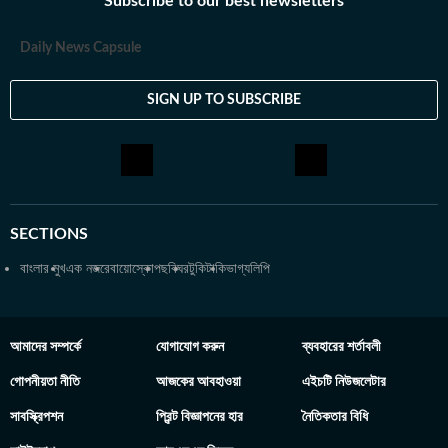
Subscribe to our best newsletters
অর্জন করেন। ব্যক্তিগত পছন্দ ও নেশা: ক্রিকেট, ফুটবল, টেনিস ছাড়া প্রায় সব
ধরনের খেলা দেখতে তিনি ভীষণ ভালোবাসেন। কাজের বাইরে তাঁর অবসর কাটে
Daily News Capsule
বই পড়ে এবং বিভিন্ন বিষয়ে ডকুমেন্টারি দেখে।
SIGN UP TO SUBSCRIBE
SECTIONS
বাংলার মুখ
এক নজরে
বায়োস্কোপ
ছবিঘর
টুকিটাকি
ভাগ্যলিপি
আমাদের সম্পর্কে
যোগাযোগ করুন
ব্যবহারের শর্তাবলী
গোপনীয়তা নীতি
আজকের আবহাওয়া
এইচটি নিউজলেটার
সাবস্ক্রিপশন
প্রিন্ট বিজ্ঞাপনের হার
নৈতিকতার বিধি