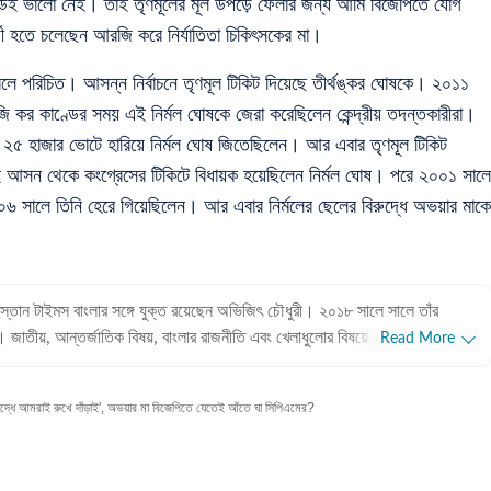
এতে কেউই ভালো নেই। তাই তৃণমূলের মূল উপড়ে ফেলার জন্য আমি বিজেপিতে যোগ
ার্থী হতে চলেছেন আরজি করে নির্যাতিতা চিকিৎসকের মা।
ি বলে পরিচিত। আসন্ন নির্বাচনে তৃণমূল টিকিট দিয়েছে তীর্থঙ্কর ঘোষকে। ২০১১
 কর কাণ্ডের সময় এই নির্মল ঘোষকে জেরা করেছিলেন কেন্দ্রীয় তদন্তকারীরা।
য় ২৫ হাজার ভোটে হারিয়ে নির্মল ঘোষ জিতেছিলেন। আর এবার তৃণমূল টিকিট
ই আসন থেকে কংগ্রেসের টিকিটে বিধায়ক হয়েছিলেন নির্মল ঘোষ। পরে ২০০১ সালে
 সালে তিনি হেরে গিয়েছিলেন। আর এবার নির্মলের ছেলের বিরুদ্ধে অভয়ার মাকে
ুস্তান টাইমস বাংলার সঙ্গে যুক্ত রয়েছেন অভিজিৎ চৌধুরী। ২০১৮ সালে সালে তাঁর
। জাতীয়, আন্তর্জাতিক বিষয়, বাংলার রাজনীতি এবং খেলাধুলোর বিষয়ে লেখার ক্ষেত্রে ৮
Read More
ে তাঁর। আন্তর্জাতিক ক্ষেত্রে আমেরিকা, পাকিস্তান এবং বাংলাদেশের বিষয়ে তাঁর আগ্রহ
 আমরাই রুখে দাঁড়াই', অভয়ার মা বিজেপিতে যেতেই আঁতে ঘা সিপিএমের?
 অভিজিৎ। হিন্দুস্তান টাইমস বাংলায় যোগদানের আগে ওয়ানইন্ডিয়া এবং ইটিভি ভারতে
 রয়েছে অভিজিতের। এছাড়া আকাশবাণীতে রেডিও জকি হিসেবেও কাজ করেছিলেন তিনি।
তিহাসে অভিজিতের আগ্রহ রয়েছে। শিক্ষাগত যোগ্যতা: সাংবাদিকতা ও