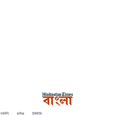
গ্যলিপি
ছবিঘর
টুকিটাকি