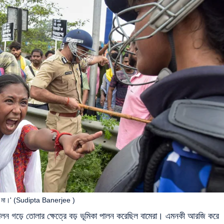
ার মা।' (Sudipta Banerjee )
োলন গড়ে তোলার ক্ষেত্রে বড় ভূমিকা পালন করেছিল বামেরা। এমনকী আরজি করে