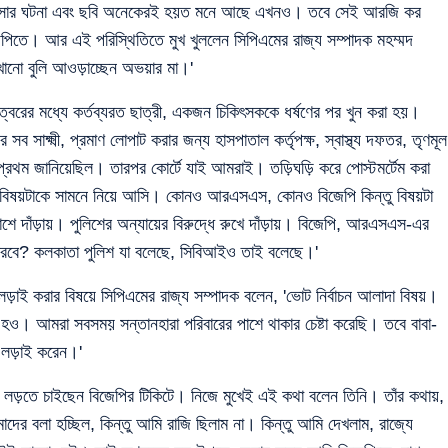
 সেই বচসার ঘটনা এবং ছবি অনেকেরই হয়ত মনে আছে এখনও। তবে সেই আরজি কর
িজেপিতে। আর এই পরিস্থিতিতে মুখ খুললেন সিপিএমের রাজ্য সম্পাদক মহম্মদ
ানো বুলি আওড়াচ্ছেন অভয়ার মা।'
ত্বরের মধ্যে কর্তব্যরত ছাত্রী, একজন চিকিৎসককে ধর্ষণের পর খুন করা হয়।
াক্ষ্মী, প্রমাণ লোপাট করার জন্য হাসপাতাল কর্তৃপক্ষ, স্বাস্থ্য দফতর, তৃণমূল
থম জানিয়েছিল। তারপর কোর্টে যাই আমরাই। তড়িঘড়ি করে পোস্টমর্টেম করা
বিষয়টাকে সামনে নিয়ে আসি। কোনও আরএসএস, কোনও বিজেপি কিন্তু বিষয়টা
শে দাঁড়ায়। পুলিশের অন্যায়ের বিরুদ্ধে রুখে দাঁড়ায়। বিজেপি, আরএসএস-এর
ে ধরবে? কলকাতা পুলিশ যা বলেছে, সিবিআইও তাই বলেছে।'
ড়াই করার বিষয়ে সিপিএমের রাজ্য সম্পাদক বলেন, 'ভোট নির্বাচন আলাদা বিষয়।
হও। আমরা সবসময় সন্তানহারা পরিবারের পাশে থাকার চেষ্টা করেছি। তবে বাবা-
া লড়াই করেন।'
 লড়তে চাইছেন বিজেপির টিকিটে। নিজে মুখেই এই কথা বলেন তিনি। তাঁর কথায়,
মাদের বলা হচ্ছিল, কিন্তু আমি রাজি ছিলাম না। কিন্তু আমি দেখলাম, রাজ্যে