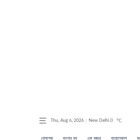
o
Thu, Aug 6, 2026
New Delhi
0
C
হোমপেজ
বাংলার মুখ
এক নজরে
বায়োস্কোপ
ভা