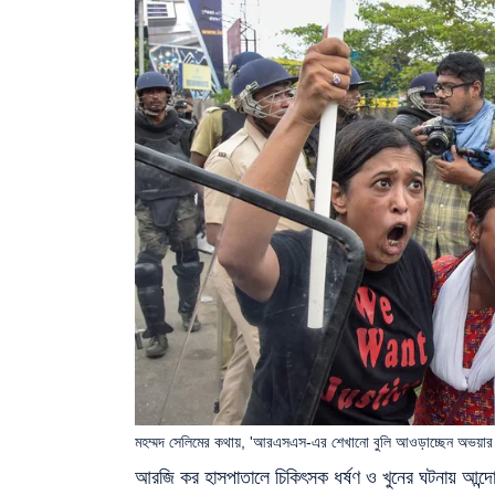
মহম্মদ সেলিমের কথায়, 'আরএসএস-এর শেখানো বুলি আওড়াচ্ছেন অভয়
আরজি কর হাসপাতালে চিকিৎসক ধর্ষণ ও খুনের ঘটনায় আন্দ