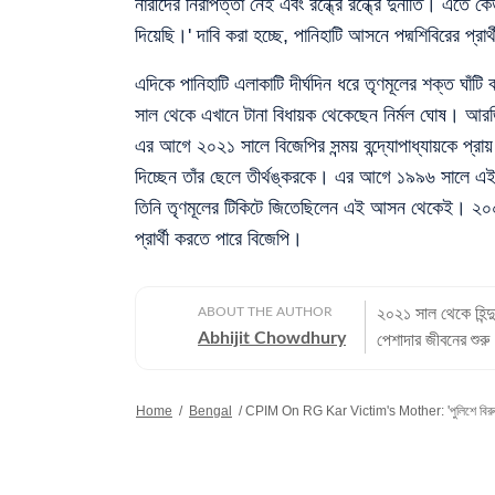
নারীদের নিরাপত্তা নেই এবং রন্ধ্রে রন্ধ্রে দুর্নীতি। 
দিয়েছি।' দাবি করা হচ্ছে, পানিহাটি আসনে পদ্মশিবিরের প্র
এদিকে পানিহাটি এলাকাটি দীর্ঘদিন ধরে তৃণমূলের শক্ত ঘাঁট
সাল থেকে এখানে টানা বিধায়ক থেকেছেন নির্মল ঘোষ। আরজি
এর আগে ২০২১ সালে বিজেপির সন্ময় বন্দ্যোপাধ্যায়কে প্রা
দিচ্ছেন তাঁর ছেলে তীর্থঙ্করকে। এর আগে ১৯৯৬ সালে এ
তিনি তৃণমূলের টিকিটে জিতেছিলেন এই আসন থেকেই। ২০০৬
প্রার্থী করতে পারে বিজেপি।
ABOUT THE AUTHOR
২০২১ সাল থেকে হিন্দ
Abhijit Chowdhury
পেশাদার জীবনের শুরু
বছরের অভিজ্ঞতা রয়েছ
সবচেয়ে বেশি। কলকাতা বিশ্ববিদ্যালয় থেকে সাংবাদিকতায় স্নাতকোত্তর ডিগ্রি পাশ করেই সাংবাদিকতার
Home
/
Bengal
/
CPIM On RG Kar Victim's Mother: 'পুলিশে বিরুদ্ধে
জগতে প্রবেশ করেছেন
কাজ করার অভিজ্ঞতা
খবরের জগৎ ছাড়া খেলাধুলো, ই