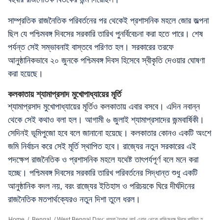
সাম্প্রতিক রাজনৈতিক পরিবর্তনের পর থেকেই প্রশাসনিক মহলে জোর জল্পনা
ছিল যে পশ্চিমবঙ্গ দিবসের সরকারি তারিখ পুনর্বিবেচনা করা হতে পারে। শেষ
পর্যন্ত সেই সম্ভাবনাই বাস্তবে পরিণত হল। সরকারের তরফে
আনুষ্ঠানিকভাবে ২০ জুনকে পশ্চিমবঙ্গ দিবস হিসেবে স্বীকৃতি দেওয়ার ঘোষণা
করা হয়েছে।
কলকাতায় শ্যামাপ্রসাদ মুখোপাধ্যায়ের মূর্তি
শ্যামাপ্রসাদ মুখোপাধ্যায়ের মূর্তিও কলকাতায় এবার বসবে। এদিন নবান্ন
থেকে সেই কথাও বলা হল। আগামী ৬ জুলাই শ্যামাপ্রসাদের জন্মবার্ষিকী।
সেদিনই ভূমিপুজো হবে বলে জানানো হয়েছে। কলকাতার কোনও একটি অংশে
জমি নির্বাচন করে সেই মূর্তি স্থাপিত হবে। রাজ্যের নতুন সরকারের এই
পদক্ষেপ রাজনৈতিক ও প্রশাসনিক মহলে যথেষ্ট তাৎপর্যপূর্ণ বলে মনে করা
হচ্ছে। পশ্চিমবঙ্গ দিবসের সরকারি তারিখ পরিবর্তনের সিদ্ধান্ত শুধু একটি
আনুষ্ঠানিক বদল নয়, বরং রাজ্যের ইতিহাস ও পরিচয়কে ঘিরে দীর্ঘদিনের
রাজনৈতিক মতপার্থক্যেরও নতুন দিশা তুলে ধরল।
Home
/
Bengal
/
West Bengal Day: পয়লা বৈশাখ নয়! এবার থেকে পশ্চিমবঙ্গ দিবস পালিত হবে ২০ জুন, বড় ঘোষণা নবান্নের