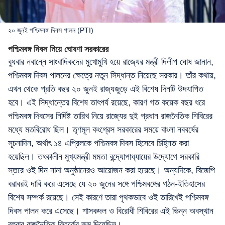
২০ জুনই পশ্চিমবঙ্গ দিবস পালন (PTI)
পশ্চিমবঙ্গ দিবস নিয়ে ঘোষণা সরকারের
বুধবার নবান্নে সাংবাদিকদের মুখোমুখি হয়ে রাজ্যের মন্ত্রী দিলীপ ঘোষ জানান,
পশ্চিমবঙ্গ দিবস পালনের ক্ষেত্রে নতুন সিদ্ধান্ত নিয়েছে সরকার। তাঁর কথায়,
এখন থেকে প্রতি বছর ২০ জুনই রাজ্যজুড়ে এই বিশেষ দিনটি উদযাপিত
হবে। এই সিদ্ধান্তের বিশেষ তাৎপর্য রয়েছে, কারণ গত কয়েক বছর ধরে
পশ্চিমবঙ্গ দিবসের নির্দিষ্ট তারিখ নিয়ে রাজ্যের দুই প্রধান রাজনৈতিক শিবিরের
মধ্যে মতবিরোধ ছিল। তৃণমূল কংগ্রেস সরকারের সময়ে বাংলা নববর্ষের
সূচনাদিন, অর্থাৎ ১৪ এপ্রিলকে পশ্চিমবঙ্গ দিবস হিসেবে চিহ্নিত করা
হয়েছিল। তৎকালীন মুখ্যমন্ত্রী মমতা বন্দ্যোপাধ্যায়ের উদ্যোগে সরকারি
স্তরে ওই দিন নানা অনুষ্ঠানেরও আয়োজন করা হয়েছে। অন্যদিকে, বিজেপি
বরাবরই দাবি করে এসেছে যে ২০ জুনের সঙ্গে পশ্চিমবঙ্গের গঠন-ইতিহাসের
বিশেষ সম্পর্ক রয়েছে। সেই কারণে তারা পৃথকভাবে ওই তারিখেই পশ্চিমবঙ্গ
দিবস পালন করে এসেছে। শাসকদল ও বিরোধী শিবিরের এই ভিন্ন অবস্থান
বহুবার রাজনৈতিক বিতর্কের জন্ম দিয়েছিল।‌