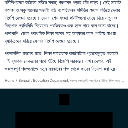
দুর্নীতিগ্রস্ত কাঠামো সরিয়ে স্বচ্ছ প্রশাসন গড়াই তাঁর লক্ষ্য। সেই মতোই
কলেজ ও স্কুলগুলোর গভর্নিং বডি বা পরিচালন সমিতির মেয়াদ খতিয়ে দেখার
নির্দেশ দেওয়া হয়েছে। মেয়াদ শেষ হওয়া কমিটিগুলো ভেঙে দিয়ে নতুন ও
নিরপেক্ষ প্রতিনিধি নিয়োগের প্রক্রিয়াও শুরু হতে পারে বলে জানা যাচ্ছে।
পাশাপাশি, জেলা প্রাথমিক শিক্ষা সংসদ-সহ অন‍্যত্র বয়স পেরিয়ে যাওয়া
ব‍্যক্তিদের সরিয়ে ফেলার নির্দেশ দেওয়া হয়েছে।
প্রশাসনিক মহলের মতে, শিক্ষা দফতরকে রাজনৈতিক প্রভাবমুক্ত করতেই
এই ব্যাপক রদবদলের পথে হাঁটছে বিজেপি সরকার। এখন দেখার, এই
গুরুত্বপূর্ণ পদগুলোতে নতুন সরকারের পক্ষ থেকে কাদের নিয়োগ করা হয়।
Home
/
Bengal
/
Education Department: সরকার বদলাতেই পদত্যাগের হিড়িক! শিক্ষা দফতরে রদবদল, SSC চেয়ারম্যান-পর্ষদ সভাপতির ইস্তফা