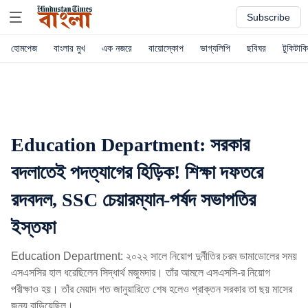
Subscribe
হোমপেজ
বাংলার মুখ
এক নজরে
বায়োস্কোপ
ভাগ্যলিপি
ছবিঘর
টুকিটাকি
Education Department: সরকার
বদলাতেই পদত্যাগের হিড়িক! শিক্ষা দফতরে
রদবদল, SSC চেয়ারম্যান-পর্ষদ সভাপতির
ইস্তফা
Education Department: ২০২২ সালে নিয়োগ দুর্নীতির চরম ডামাডোলের সময়
এসএসসির হাল ধরেছিলেন সিদ্ধার্থ মজুমদার। তাঁর আমলে এসএসসি-র নিয়োগ
পরীক্ষাও হয়। তাঁর মেয়াদ গত জানুয়ারিতে শেষ হলেও প্রাক্তন সরকার তা ছয় মাসের
জন্য বাড়িয়েছিল।