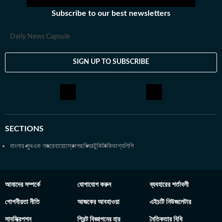
Subscribe to our best newsletters
Daily News Capsule
SIGN UP TO SUBSCRIBE
SECTIONS
বাংলার মুখ
এক নজরে
বায়োস্কোপ
ছবিঘর
টুকিটাকি
ভাগ্যলিপি
আমাদের সম্পর্কে
যোগাযোগ করুন
ব্যবহারের শর্তাবলী
গোপনীয়তা নীতি
আজকের আবহাওয়া
এইচটি নিউজলেটার
সাবস্ক্রিপশন
প্রিন্ট বিজ্ঞাপনের হার
নৈতিকতার বিধি