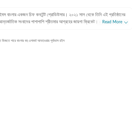
ান টাইমস বাংলার একজন চিফ কনটেন্ট প্রোডিউসার। ২০২১ সাল থেকে তিনি এই প্রতিষ্ঠানের
আন্তর্জাতিক সংবাদের পাশাপাশি শ্রীতমার আগ্রহের জায়গা ক্রিকেট। এছাড়াও তিনি
Read More
রেন এবং জীবনযাপন সংক্রান্ত প্রতিবেদন লিখতেও তাঁর আগ্রহ রয়েছে। পেশাদার
ুরুতে শ্রীতমা আকাশবাণী, শান্তিনিকেতনে উপস্থাপিকা হিসেবে কাজ করেছেন। ২০১০
িজতে পারে বাংলার বহু এলাকা! আবহাওয়ার পূর্বাভাস রইল
ংলায় কপি এডিটর হিসেবে যোগদান করেন। পরবর্তীতে ওয়ানইন্ডিয়া-সহ বিভিন্ন
ান টাইমস বাংলায় যোগ দেন। শিক্ষাগত যোগ্যতা: শ্রীতমা মিত্র ইংরেজিতে
বভারতী বিশ্ববিদ্যালয়, শান্তিনিকেতন থেকে সাংবাদিকতা ও গণযোগাযোগে স্নাতকোত্তর
যপ্রেমী, ভ্রমণও
দুপুরগুলো তাঁর কাটে গল্পের বই নিয়ে। একটু লম্বা ছুটি পেলে তিনি দেশের ভিতর বা কখনও
়াতে যেতে ভালোবাসেন। তবে তাঁর প্রতিটা বেড়ানোর পিছনেই কাজ করে কোনও না কোনও
 হওয়া কৌতূহল। অজানাকে জানার আগ্রহই তাঁকে বার বার নিয়ে গিয়ে ফেলে নানা অচেনা
ে লেখার রূপ দিতেও পিছপা হন না শ্রীতমা।