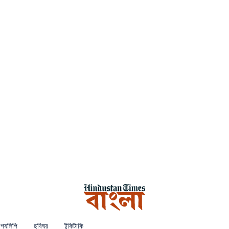
গ্যলিপি
ছবিঘর
টুকিটাকি