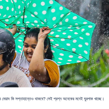
এর মেয়াদ কি সপ্তাহান্তেও থাকবে? সেই প্রশ্ন অনেকের মনেই ঘুরপাক খাচ্ছে।