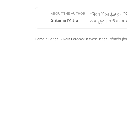
ABOUT THE AUTHOR
শ্রীতমা মিত্র হিন্দুস্ত
Sritama Mitra
সঙ্গে যুক্ত। জাতীয় এবং 
জ্যোতিষ বিভাগ দেখাশোনা ক
জীবন: পেশাদার জীবনের শ
Home
/
Bengal
/
Rain Forecast In West Bengal: রবিবাসরীয় বৃষ্টিতে ভ
সালে তিনি ইটিভি নিউজ বা
সংবাদমাধ্যমে কাজ করার পর তিনি হিন্দুস্ত
স্নাতক (বি.এ.) এবং বিশ্
(এম.এ.) ডিগ্রি অর্জন করেন। ব্যক্তিগত পছন্দ ও নেশা: সাংবাদিকতার বাইরে শ্রীতমা একজন সাহিত্
তাঁর অন্যতম নেশা। ছুটির 
সখনও দেশের বাইরেও বেড
বই বা সিনেমা থেকে তৈরি
শহরে। সেই সব অভিজ্ঞতাক