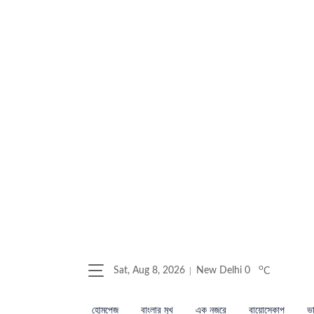
o
Sat, Aug 8, 2026
New Delhi
0
C
হোমপেজ
বাংলার মুখ
এক নজরে
বায়োস্কোপ
ভা