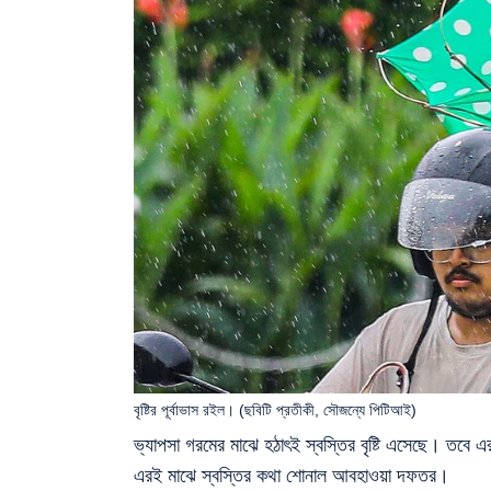
বৃষ্টির পূর্বাভাস রইল। (ছবিটি প্রতীকী, সৌজন্যে পিটিআই)
ভ্যাপসা গরমের মাঝে হঠাৎই স্বস্তির বৃষ্টি এসেছে। তবে 
এরই মাঝে স্বস্তির কথা শোনাল আবহাওয়া দফতর।