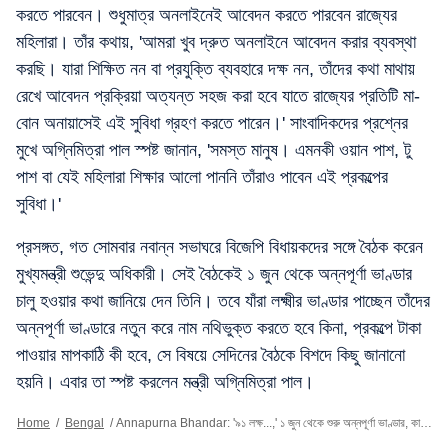
করতে পারবেন। শুধুমাত্র অনলাইনেই আবেদন করতে পারবেন রাজ্যের
মহিলারা। তাঁর কথায়, 'আমরা খুব দ্রুত অনলাইনে আবেদন করার ব্যবস্থা
করছি। যারা শিক্ষিত নন বা প্রযুক্তি ব্যবহারে দক্ষ নন, তাঁদের কথা মাথায়
রেখে আবেদন প্রক্রিয়া অত্যন্ত সহজ করা হবে যাতে রাজ্যের প্রতিটি মা-
বোন অনায়াসেই এই সুবিধা গ্রহণ করতে পারেন।' সাংবাদিকদের প্রশ্নের
মুখে অগ্নিমিত্রা পাল স্পষ্ট জানান, 'সমস্ত মানুষ। এমনকী ওয়ান পাশ, টু
পাশ বা যেই মহিলারা শিক্ষার আলো পাননি তাঁরাও পাবেন এই প্রকল্পের
সুবিধা।'
প্রসঙ্গত, গত সোমবার নবান্ন সভাঘরে বিজেপি বিধায়কদের সঙ্গে বৈঠক করেন
মুখ্যমন্ত্রী শুভেন্দু অধিকারী। সেই বৈঠকেই ১ জুন থেকে অন্নপূর্ণা ভাণ্ডার
চালু হওয়ার কথা জানিয়ে দেন তিনি। তবে যাঁরা লক্ষ্মীর ভাণ্ডার পাচ্ছেন তাঁদের
অন্নপূর্ণা ভাণ্ডারে নতুন করে নাম নথিভুক্ত করতে হবে কিনা, প্রকল্পে টাকা
পাওয়ার মাপকাঠি কী হবে, সে বিষয়ে সেদিনের বৈঠকে বিশদে কিছু জানানো
হয়নি। এবার তা স্পষ্ট করলেন মন্ত্রী অগ্নিমিত্রা পাল।
Home
/
Bengal
/
Annapurna Bhandar: '৯১ লক্ষ...,' ১ জুন থেকে শুরু অন্নপূর্ণা ভাণ্ডার, কারা পাবেন সুবিধে? জানালেন মন্ত্রী অগ্নিমিত্রা পাল