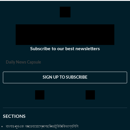
Subscribe to our best newsletters
Daily News Capsule
SIGN UP TO SUBSCRIBE
SECTIONS
বাংলার মুখ
এক নজরে
বায়োস্কোপ
ছবিঘর
টুকিটাকি
ভাগ্যলিপি