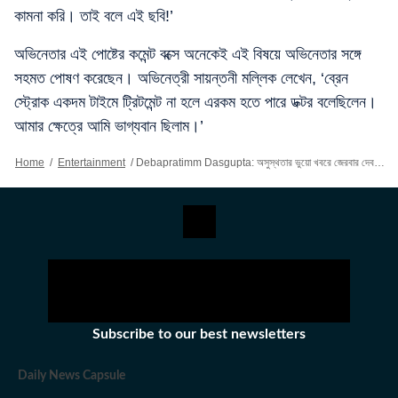
কামনা করি। তাই বলে এই ছবি!’
অভিনেতার এই পোষ্টের কমেন্ট বক্সে অনেকেই এই বিষয়ে অভিনেতার সঙ্গে
সহমত পোষণ করেছেন। অভিনেত্রী সায়ন্তনী মল্লিক লেখেন, ‘ব্রেন
স্ট্রোক একদম টাইমে ট্রিটমেন্ট না হলে এরকম হতে পারে ডক্টর বলেছিলেন।
আমার ক্ষেত্রে আমি ভাগ্যবান ছিলাম।’
Home
/
Entertainment
/
Debapratimm Dasgupta: অসুস্থতার ভুয়ো খবরে জেরবার দেবপ্রতিম, ক্ষোভ উগরে দিলেন সোশ্যাল মিডিয়ায়
Subscribe to our best newsletters
Daily News Capsule