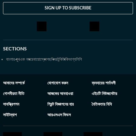
SIGN UP TO SUBSCRIBE
SECTIONS
বাংলার মুখ
এক নজরে
বায়োস্কোপ
ছবিঘর
টুকিটাকি
ভাগ্যলিপি
আমাদের সম্পর্কে
যোগাযোগ করুন
ব্যবহারের শর্তাবলী
গোপনীয়তা নীতি
আজকের আবহাওয়া
এইচটি নিউজলেটার
সাবস্ক্রিপশন
প্রিন্ট বিজ্ঞাপনের হার
নৈতিকতার বিধি
সাইটম্যাপ
আরএসএস ফিডস