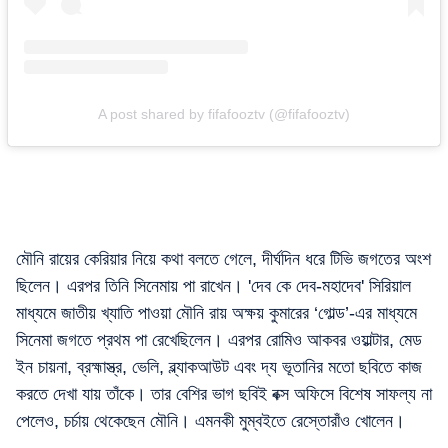
A post shared by fifafooztv (@fifafooztv)
মৌনি রায়ের কেরিয়ার নিয়ে কথা বলতে গেলে, দীর্ঘদিন ধরে টিভি জগতের অংশ
ছিলেন। এরপর তিনি সিনেমায় পা রাখেন। 'দেব কে দেব-মহাদেব' সিরিয়াল
মাধ্যমে জাতীয় খ্যাতি পাওয়া মৌনি রায় অক্ষয় কুমারের ‘গোল্ড’-এর মাধ্যমে
সিনেমা জগতে প্রথম পা রেখেছিলেন। এরপর রোমিও আকবর ওয়াল্টার, মেড
ইন চায়না, ব্রহ্মাস্ত্র, ভেলি, ব্ল্যাকআউট এবং দ্য ভূতানির মতো ছবিতে কাজ
করতে দেখা যায় তাঁকে। তার বেশির ভাগ ছবিই বক্স অফিসে বিশেষ সাফল্য না
পেলেও, চর্চায় থেকেছেন মৌনি। এমনকী মুম্বইতে রেস্তোরাঁও খোলেন।