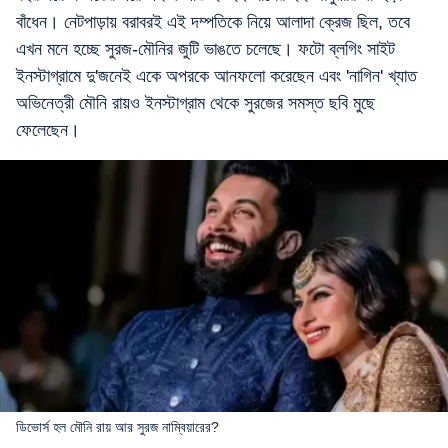
বাঁধেন। নেটপাড়ায় বরাবরই এই দম্পতিকে নিয়ে আলাদা ক্রেজ ছিল, তবে
এখন মনে হচ্ছে সুরজ-মৌনির জুটি ভাঙতে চলেছে। ফটো ব্লগিং সাইট
ইনস্টাগ্রামে দু'জনেই একে অপরকে আনফলো করেছেন এবং 'নাগিন' খ্যাত
অভিনেত্রী মৌনি রায়ও ইনস্টাগ্রাম থেকে সুরজের সমস্ত ছবি মুছে
ফেলেছেন।
ডিভোর্স হল মৌনি রায় আর সুরজ নাম্বিয়ারের?