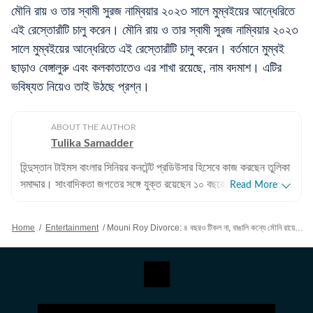
মৌনি রায় ও তার স্বামী সুরজ নাম্বিয়ার ২০২৩ সালে মুম্বইয়ের আন্ধেরিতে
এই রেস্তোরাঁটি চালু করেন। মৌনি রায় ও তার স্বামী সুরজ নাম্বিয়ার ২০২৩
সালে মুম্বইয়ের আন্ধেরিতে এই রেস্তোরাঁটি চালু করেন। বর্তমানে মুম্বই
ছাড়াও বেঙ্গালুরু এবং কলকাতাতেও এর শাখা রয়েছে, নাম বদমাশ। এটির
ভবিষ্যত নিয়েও তাই উঠছে প্রশ্ন।
ABOUT THE AUTHOR
Tulika Samadder
হিন্দুস্তান টাইমস বাংলার সিনিয়র কনটেন্ট প্রডিউসার হিসেবে কাজ করছেন তুলিকা
সমাদ্দার। সাংবাদিকতা জগতের সঙ্গে যুক্ত রয়েছেন ১০ বছরেরও বেশি সময়
Read More
ধরে। কেরিয়ার শুরু করেন ২০১৫ সালে, শুরু থেকেই বিনোদন জগত ও
লাইফস্টাইল সেকশনে কাজ করে আসছেন। তারকা থেকে সিনেমা, টলিপাড়ার
Home
/
Entertainment
/
Mouni Roy Divorce: ৪ বছরও টিকল না, বাঙালি কন্যে মৌনি রায়ের বিয়ে ভাঙার খবর! বরকে আনফলো, মুছলেন ফোটো
খুঁটিনাটি খবর রাখা, এমনকী অজানা হাঁড়ির খবরও গসিপ-প্রেমী পাঠকদের কাছে
তুলে ধরাই কাজ। এছাড়াও বলিউডের তারকাদের হালহাকিকতও তুলে ধরেন
পাঠকদের সামনে। সঙ্গে সিনেমার রিভিউ, তারকাদের সোশ্যাল মিডিয়া পোস্ট,
সমস্তটাই নখদর্পণে। সাংবাদিকতা ও গণজ্ঞাপন (Journalism & Mass
Communication) নিয়ে তুলিকা তাঁর স্নাতক স্তরের পড়াশোনা সম্পন্ন