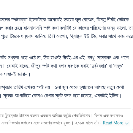
কমলের স্পষ্টবক্তা ইমেজটাকে অনেকেই হয়তো ভুল বোঝেন, কিন্তু দীর্ঘই সেটাকে
করার চেয়ে সামনাসামনি স্পষ্ট কথা বলাটাই যে কাজের পরিবেশের জন্য ভালো, তা
 পুরো টিমকে ধন্যবাদ জানিয়ে তিনি লেখেন, 'থ্যাঙ্ক ইউ টিম, সবার সাথে কাজ করে
 তাঁর সখ্যতা গড়ে ওঠে না, ঠিক তখনই দীর্ঘই-এর এই ‘বন্ধু’ সম্বোধন এবং পাশে
ল। বোঝাই যাচ্ছে, জীতুর স্পষ্ট কথা বলার ধরণকে সবাই ‘দুর্ব্যবহার’ বা ‘দম্ভ’
ে সম্মানই জানান।
সম্প্রচার তারিখ এখনও স্পষ্ট নয়। ১লা জুন থেকে চ্যানেলে আসছে নতুন মেগা
ানেল। সুতরাং আগামিতে কোনও মেগার স্লট বদল হতে চলেছে, এমনটাই ইঙ্গিত।
ধ্যায় হিন্দুস্তান টাইমস বাংলার একজন অভিজ্ঞ কন্টেন্ট প্রোডিউসার। বিগত এক দশকেরও
 সাংবাদিকতার জগতের সঙ্গে ওতপ্রোতভাবে যুক্ত। ২০১৪ সালে তাঁর পেশাদার জীবন শুরু
Read More
েকেই তাঁর বিচরণক্ষেত্র হলো বিনোদন জগৎ। টলিউড থেকে বলিউড— বিনোদন