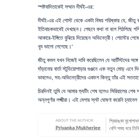
স্পষ্টবাদিতাকেই সম্মান দীর্ঘই-এর:
দীর্ঘই-এর এই পোস্ট থেকে একটা বিষয় পরিষ্কার যে, জীতু 
ইতিবাচকভাবেই দেখছেন। পেছনে কথা না বলে পিঠপিছে গসিপ 
আকারে-ইঙ্গিতে বুঝিয়ে দিয়েছেন অভিনেত্রী। পোস্টের শেষে
খুব ভালো লেগেছে।'
জীতু কমল যখন নিজেই দাবি করেছিলেন যে আর্টিস্টদের সঙ্গে
দাঁড়ানোর বার্তা স্টুডিয়োপাড়ার গুঞ্জনে এক নতুন মোড় এনে দি
ভাবলেও, সহ-অভিনেত্রীদের একাংশ কিন্তু তাঁর এই সততাক
চিরদিনই তুমি যে আমার শ্যুটিং শেষ হলেও সিরিয়ালের শেষ 
অন্নপূর্ণার লক্ষ্মীরা। এই মেগার স্লট ঘোষণা করেনি চ্য
ABOUT THE AUTHOR
প্রিয়াঙ্কা মুখোপা
Priyanka Mukherjee
বেশি সময় ধরে তিনি
এবং প্রথম দিন থ