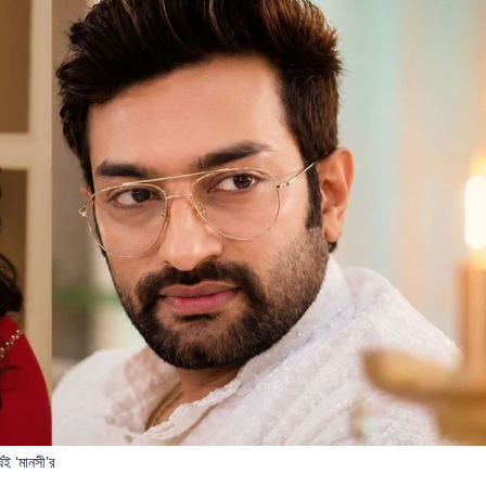
ঘই ‘মানসী’র