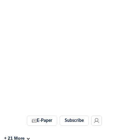
E-Paper
Subscribe
+
21
More