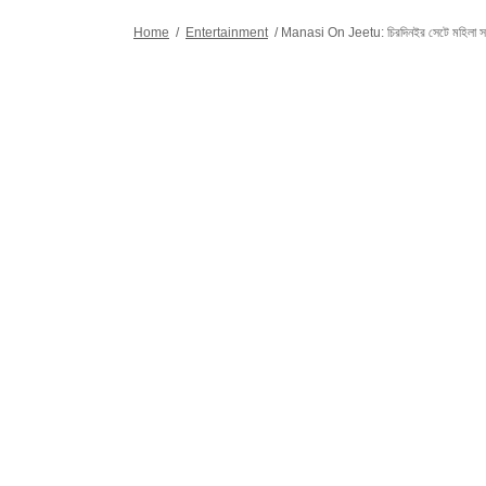
সাংবাদিকতায় তাঁর লেখনী ও 
Home
/
Entertainment
/
Manasi On Jeetu: চিরদিনইর সেটে মহিলা সহকর্ম
সাংবাদিকতা জীবনে
সালে হিন্দুস্তান ট
এখানেই তাঁর ডিজিট
বিনোদন সংক্রান্ত খবর,
সাংবাদিকতা ও গণ
স্তরের পড়াশোনা স
বিষয়ে স্নাতকোত্তর ডিগ্রি অর্জন করেন। ব্যক
প্রিয়াঙ্কার হৃদয
ভালোবাসেন। কাজে
বিদেশে ঘুরে বেড়ান