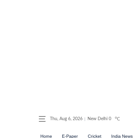
o
Thu, Aug 6, 2026
New Delhi
0
C
Home
E-Paper
Cricket
India News