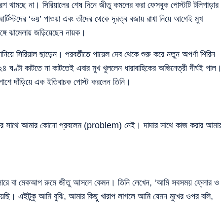
র রেশ থামছে না। সিরিয়ালের শেষ দিনে জীতু কমলের করা ফেসবুক পোস্টটি টলিপাড়ার
টিস্টদের ‘ভয়’ পাওয়া এবং তাঁদের থেকে দূরত্ব বজায় রাখা নিয়ে আগেই মুখ
ঙ্গে ঝামেলায় জড়িয়েছেন নায়ক।
জানিয়ে সিরিয়াল ছাড়েন। পরবর্তীতে পায়েল দেব থেকে শুরু করে নতুন অপর্ণা শিরিন
 ২৪ ঘণ্টা কাটতে না কাটতেই এবার মুখ খুললেন ধারাবাহিকের অভিনেত্রী দীর্ঘই পাল
 পাশে দাঁড়িয়ে এক ইতিবাচক পোস্ট করলেন তিনি।
 কমলদার সাথে আমার কোনো প্রবলেম (problem) নেই। দাদার সাথে কাজ করার আমা
 ফ্লোরে বা মেকআপ রুমে জীতু আসলে কেমন। তিনি লেখেন, ‘আমি সবসময় ফ্লোর ও
েছি। এইটুকু আমি বুঝি, আমার কিছু খারাপ লাগলে আমি যেমন মুখের ওপর বলি,