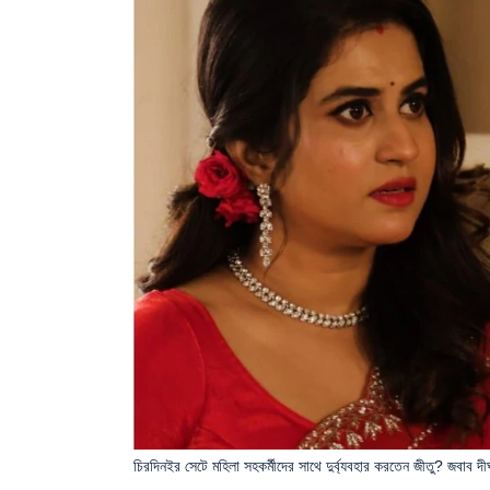
চিরদিনইর সেটে মহিলা সহকর্মীদের সাথে দুর্ব্যবহার করতেন জীতু? জবাব দীর্