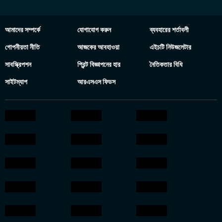
আমাদের সম্পর্কে
যোগাযোগ করুন
ব্যবহারের শর্তাবলী
গোপনীয়তা নীতি
আজকের আবহাওয়া
এইচটি নিউজলেটার
সাবস্ক্রিপশন
প্রিন্ট বিজ্ঞাপনের হার
নৈতিকতার বিধি
সাইটম্যাপ
আরএসএস ফিডস