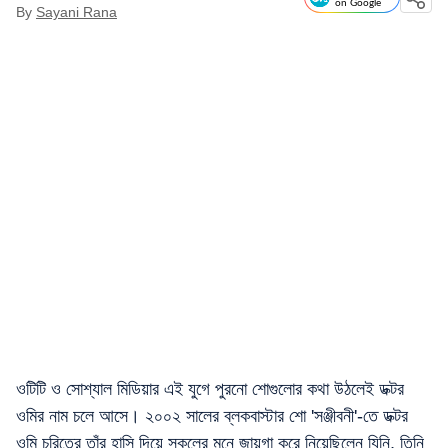
on Google
By
Sayani Rana
ওটিটি ও সোশ্যাল মিডিয়ার এই যুগে পুরনো শোগুলোর কথা উঠলেই ডক্টর
ওমির নাম চলে আসে। ২০০২ সালের ব্লকবাস্টার শো 'সঞ্জীবনী'-তে ডক্টর
ওমি চরিত্রে তাঁর হাসি দিয়ে সকলের মনে জায়গা করে নিয়েছিলেন যিনি, তিনি