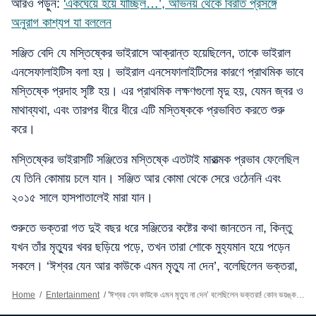
আরও পড়ুন:
'একঘেয়ে হয়ে যাচ্ছিল…’, অভিনয় থেকে বিরতি প্রসঙ্গে
অনুরাগ কাশ্যপ যা বললেন
সঞ্জিত বেদি যে মস্তিষ্কের ভাইরাসে আক্রান্ত হয়েছিলেন, তাকে ভাইরাল
এনসেফালাইটিস বলা হয়। ভাইরাল এনসেফালাইটিসের কারণে প্রাথমিক ভাবে
মস্তিষ্কে প্রদাহ সৃষ্টি হয়। এর প্রাথমিক লক্ষণগুলো মৃদু হয়, যেমন জ্বর ও
মাথাব্যথা, এবং তারপর ধীরে ধীরে এটি মস্তিষ্ককে প্রভাবিত করতে শুরু
করে।
মস্তিষ্কের ভাইরাসটি সঞ্জিতের মস্তিষ্কে এতটাই মারাত্মক প্রভাব ফেলেছিল
যে তিনি কোমায় চলে যান। সঞ্জিত আর কোমা থেকে সেরে ওঠেননি এবং
২০১৫ সালে হাসপাতালেই মারা যান।
শুরুতে ভক্তরা গত দুই বছর ধরে সঞ্জিতের কষ্টের কথা জানতেন না, কিন্তু
যখন তাঁর মৃত্যুর খবর ছড়িয়ে পড়ে, তখন তারা শোকে মুহ্যমান হয়ে পড়েন
সকলে। ‘ঈশ্বর যেন আর কাউকে এমন মৃত্যু না দেন’, বলেছিলেন ভক্তরা,
Home
/
Entertainment
/
'ঈশ্বর যেন কাউকে এমন মৃত্যু না দেন’ বলেছিলেন ভক্তরা! কোন ভয়ঙ্কর রোগ হয়েছিল সঞ্জিতের?