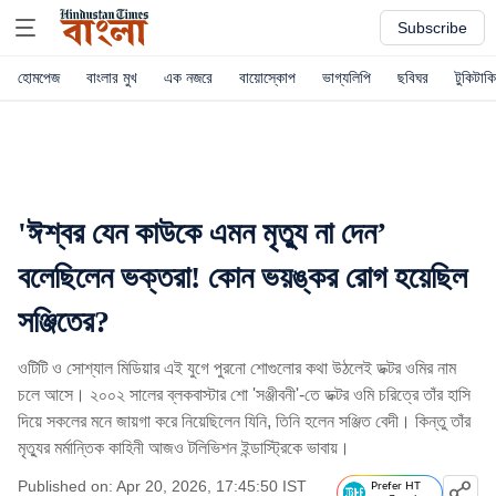
Subscribe
হোমপেজ
বাংলার মুখ
এক নজরে
বায়োস্কোপ
ভাগ্যলিপি
ছবিঘর
টুকিটাকি
'ঈশ্বর যেন কাউকে এমন মৃত্যু না দেন’
বলেছিলেন ভক্তরা! কোন ভয়ঙ্কর রোগ হয়েছিল
সঞ্জিতের?
ওটিটি ও সোশ্যাল মিডিয়ার এই যুগে পুরনো শোগুলোর কথা উঠলেই ডক্টর ওমির নাম
চলে আসে। ২০০২ সালের ব্লকবাস্টার শো 'সঞ্জীবনী'-তে ডক্টর ওমি চরিত্রে তাঁর হাসি
দিয়ে সকলের মনে জায়গা করে নিয়েছিলেন যিনি, তিনি হলেন সঞ্জিত বেদী। কিন্তু তাঁর
মৃত্যুর মর্মান্তিক কাহিনী আজও টলিভিশন ইন্ডাস্ট্রিকে ভাবায়।
Published on: Apr 20, 2026, 17:45:50 IST
Prefer HT