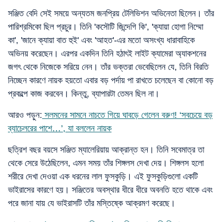
সঞ্জিত বেদি সেই সময়ে অন্যতম জনপ্রিয় টেলিভিশন অভিনেতা ছিলেন। তাঁর
পারিশ্রমিকো ছিল প্রচুর। তিনি 'কসৌটি জিন্দেগি কি', 'ক্যায়া হোগা নিম্মো
কা', 'জানে ক্যায়া বাত হুই' এবং 'আহত'-এর মতো অসংখ্য ধারাবাহিকে
অভিনয় করেছেন। এরপর একদিন তিনি হঠাৎই লাইট ক্যামেরা অ্যাকশনের
জগৎ থেকে নিজেকে সরিয়ে নেন। তাঁর ভক্তরা ভেবেছিলেন যে, তিনি বিরতি
নিচ্ছেন কারণে নায়ক হয়তো এবার বড় পর্দায় পা রাখতে চলেছেন বা কোনো বড়
প্রকল্পে কাজ করবেন। কিন্তু, ব্যাপারটা তেমন ছিল না।
আরও পড়ুন:
সলমনের সামনে নাচতে গিয়ে ঘাবড়ে গেলেন বরুণ! ‘সবচেয়ে বড়
ব্যাচেলরের পাশে…’, যা বললেন নায়ক
ছত্রিশ বছর বয়সে সঞ্জিত ম্যালেরিয়ায় আক্রান্ত হন। তিনি সবেমাত্র তা
থেকে সেরে উঠেছিলেন, এমন সময় তাঁর শিঙ্গলস দেখা দেয়। শিঙ্গলস হলো
শরীরে দেখা দেওয়া এক ধরনের লাল ফুসকুড়ি। এই ফুসকুড়িগুলো একটি
ভাইরাসের কারণে হয়। সঞ্জিতের অবস্থার ধীরে ধীরে অবনতি হতে থাকে এবং
পরে জানা যায় যে ভাইরাসটি তাঁর মস্তিষ্কে আক্রমণ করেছে।