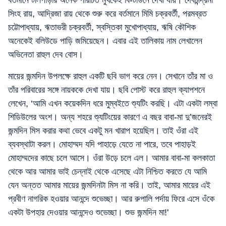
বর্তমানে টলিপাড়ার অনেক পরিচিত মুখকেই বি-টাউনে দেখা যায়। দেবচন্দ্রিমা
সিংহ রায়, আদ্রিজা রায় থেকে শুরু করে বর্তমানে মিমি চক্রবর্তী, পরমব্রত
চট্টোপাধ্যায়, ঋতাভরী চক্রবর্তী, স্বস্তিকা মুখোপাধ্যায়, ঋষি কৌশিক
অনেকেই বলিউডে পাড়ি জমিয়েছেন। এবার এই তালিকায় নাম লেখালেন
অভিনেতা রাহুল দেব বোস।
মায়ের জন্মদিন উপলক্ষে রাহুল একটি ছবি ভাগ করে নেন। সেখানে তাঁর মা ও
তাঁর পরিবারের সঙ্গে নায়ককে দেখা যায়। ছবি পোস্ট করে রাহুল ক্যাপশনে
লেখেন, ‘আমি এখন কয়েকদিন ধরে মুম্বইতে শ্যুটিং করছি। এটা একটা লম্বা
শিডিউলের অংশ। অন্য শহরে শ্যুটিংয়ের কারণে এ বছর বাবা-মা দু’জনেরই
জন্মদিন মিস করার কথা ভেবে একটু মন খারাপ হয়েছিল। তাই ওঁরা এই
ব্যবস্থাটা করল। মোহাম্মদ যদি পাহাড়ে যেতে না পারে, তবে পাহাড়ই
মোহাম্মদের কাছে চলে আসে। ওঁরা উড়ে চলে এল। আমার বাবা-মা কলকাতা
থেকে আর আমার ভাই চেন্নাই থেকে এসেছে এটা নিশ্চিত করতে যে আমি
যেন অন্তত আমার মায়ের জন্মদিনটা মিস না করি। তাই, আমার মায়ের এই
প্রবীণ নাগরিক হওয়ার আনন্দে শুভেচ্ছা। আর রুপালি পর্দায় ফিরে এসে ওঁকে
একটা উপহার দেওয়ার আনন্দেও শুভেচ্ছা। শুভ জন্মদিন মা!'