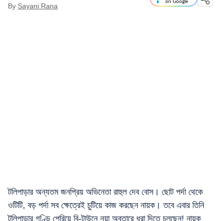
on Google
By
Sayani Rana
টলিপাড়ার অন্যতম জনপ্রিয় অভিনেতা রাহুল দেব বোস। ছোট পর্দা থেকে
ওটিটি, বড় পর্দা সব ক্ষেত্রেই চুটিয়ে কাজ করছেন নায়ক। তবে এবার তিনি
টলিপাড়ার গণ্ডি পেরিয়ে বি-টাউনে নয়া অবতারে ধরা দিতে চলছেন! নায়ক