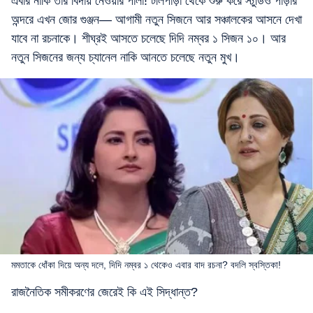
এবার নাকি তাঁর বিদায় নেওয়ার পালা! টলিপাড়া থেকে শুরু করে স্টুডিও পাড়ার
অন্দরে এখন জোর গুঞ্জন— আগামী নতুন সিজনে আর সঞ্চালকের আসনে দেখা
যাবে না রচনাকে। শীঘ্রই আসতে চলেছে দিদি নম্বর ১ সিজন ১০। আর
নতুন সিজনের জন্য চ্যানেল নাকি আনতে চলেছে নতুন মুখ।
মমতাকে ধোঁকা দিয়ে অন্য দলে, দিদি নম্বর ১ থেকেও এবার বাদ রচনা? বদলি স্বস্তিকা!
রাজনৈতিক সমীকরণের জেরেই কি এই সিদ্ধান্ত?