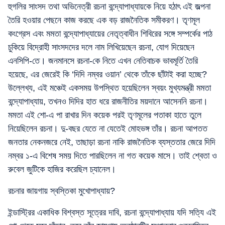
হুগলির সাংসদ তথা অভিনেত্রী রচনা বন্দ্যোপাধ্যায়কে নিয়ে হঠাৎ এই জল্পনা
তৈরি হওয়ার পেছনে কাজ করছে এক বড় রাজনৈতিক সমীকরণ। তৃণমূল
কংগ্রেস এবং মমতা বন্দ্যোপাধ্যায়ের নেতৃত্বাধীন শিবিরের সঙ্গে সম্পর্কের পাঠ
চুকিয়ে বিদ্রোহী সাংসদদের দলে নাম লিখিয়েছেন রচনা, যোগ দিয়েছেন
এনসিপি-তে। জনমানসে রচনা-কে নিতে এখন নেতিবাচক ভাবমূর্তি তৈরি
হয়েছে, এর জেরেই কি ‘দিদি নম্বর ওয়ান’ থেকে তাঁকে ছাঁটাই করা হচ্ছে?
উল্লেখ্য, এই মঞ্চেই একসময় উপস্থিত হয়েছিলেন স্বয়ং মুখ্যমন্ত্রী মমতা
বন্দ্যোপাধ্যায়, তখনও দিদির হাত ধরে রাজনীতির ময়দানে আসেননি রচনা।
মমতা এই শো-এ পা রাখার দিন কয়েক পরই তৃণমূলের পতাকা হাতে তুলে
নিয়েছিলেন রচনা। দু-বছর যেতে না যেতেই মোহভঙ্গ তাঁর। রচনা আপতত
জনতার নেকনজরে নেই, তাছাড়া রচনা নাকি রাজনৈতিক ব্যস্ততার জেরে দিদি
নম্বর ১-এ বিশেষ সময় দিতে পারছিলেন না গত কয়েক মাসে। তাই শ্বেতা ও
রুবেল জুটিকে হাজির করেছিল চ্যানেল।
রচনার জায়গায় স্বস্তিকা মুখোপাধ্যায়?
ইন্ডাস্ট্রির একাধিক বিশ্বস্ত সূত্রের দাবি, রচনা বন্দ্যোপাধ্যায় যদি সত্যি এই