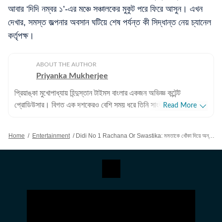
আবার ‘দিদি নম্বর ১’-এর মঞ্চে সঞ্চালকের মুকুট পরে ফিরে আসুন। এখন
দেখার, সমস্ত জল্পনার অবসান ঘটিয়ে শেষ পর্যন্ত কী সিদ্ধান্ত নেয় চ্যানেল
কর্তৃপক্ষ।
ABOUT THE AUTHOR
Priyanka Mukherjee
প্রিয়াঙ্কা মুখোপাধ্যায় হিন্দুস্তান টাইমস বাংলার একজন অভিজ্ঞ কন্টেন্ট
প্রোডিউসার। বিগত এক দশকেরও বেশি সময় ধরে তিনি সাংবাদিকতার জগতের
Read More
সঙ্গে ওতপ্রোতভাবে যুক্ত। ২০১৪ সালে তাঁর পেশাদার জীবন শুরু এবং প্রথম
দিন থেকেই তাঁর বিচরণক্ষেত্র হলো বিনোদন জগৎ। টলিউড থেকে বলিউড—
Home
/
Entertainment
/
Didi No 1 Rachana Or Swastika: মমতাকে ধোঁকা দিয়ে অন্য দলে, দিদি নম্বর ১ থেকেও এবার বাদ রচনা? বদলি স্বস্তিকা!
বিনোদন সাংবাদিকতায় তাঁর লেখনী ও অভিজ্ঞতা পাঠকদের কাছে অত্যন্ত
সমাদৃত। পেশাদার অভিজ্ঞতা: ১২ বছরের দীর্ঘ সাংবাদিকতা জীবনে প্রিয়াঙ্কা
প্রথম ৫ বছর টেলিভিশন বা অডিও-ভিস্যুয়াল মাধ্যমে কাজ করেছেন। ২০১৯
সালে হিন্দুস্তান টাইমস বাংলা-র যাত্রার শুরু থেকেই তিনি এই প্রতিষ্ঠানের
অন্যতম গুরুত্বপূর্ণ সদস্য। এখানেই তাঁর ডিজিটাল সাংবাদিকতার (Digital
Journalism) হাতেখড়ি। বর্তমানে ডিজিটাল প্ল্যাটফর্মে বিনোদন সংক্রান্ত
খবর, ফিচার এবং ইন-ডেপথ স্টোরি তৈরিতে তিনি বিশেষ পারদর্শী। শিক্ষাগত