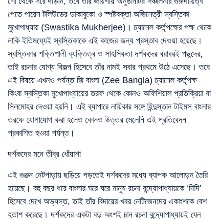
শো থেকে সরে দাঁড়ান, তবে তাঁর জায়গায় অনুষ্ঠানটির সঞ্চালনার গুরুদায়িত্ব
পেতে পারেন টলিউডের ডাকাবুকো ও স্পষ্টবক্তা অভিনেত্রী স্বস্তিকা
মুখোপাধ্যায় (Swastika Mukherjee)। চ্যানেল কর্তৃপক্ষের পক্ষ থেকে
নাকি ইতিমধ্যেই স্বস্তিকাকে এই কাজের জন্য প্রস্তাব দেওয়া হয়েছে।
স্বস্তিকার শক্তিশালী ব্যক্তিত্ব ও সাহসিকতা দর্শকদের বরাবরই পছন্দের,
তাই রচনার যোগ্য বিকল্প হিসেবে তাঁর নামই সবার প্রথমে উঠে এসেছে। তবে
এই বিষয়ে এখনও পর্যন্ত জি বাংলা (Zee Bangla) চ্যানেল কর্তৃপক্ষ
কিংবা স্বস্তিকা মুখোপাধ্যায়ের তরফ থেকে কোনও অফিশিয়াল প্রতিক্রিয়া বা
সিলমোহর দেওয়া হয়নি। এই ব্যাপারে নায়িকার সঙ্গে হিন্দুস্তান টাইমস বাংলার
তরফে যোগাযোগ করা হলেও কোনও উত্তর মেলেনি এই প্রতিবেদন
প্রকাশিত হওয়া পর্যন্ত।
দর্শকদের মনে তীব্র ধোঁয়াশা
এই গুঞ্জন নেটপাড়ায় ছড়িয়ে পড়তেই দর্শকদের মধ্যে ব্যাপক আলোড়ন তৈরি
হয়েছে। বহু বছর ধরে বাংলার ঘরে ঘরে মানুষ রচনা বন্দ্যোপাধ্যায়কে ‘দিদি’
হিসেবে দেখে অভ্যস্ত, তাই তাঁর বিদায়ের খবর নেটিজেনদের একাংশকে বেশ
হতাশ করেছে। দর্শকদের একটা বড় অংশই চান রচনা বন্দ্যোপাধ্যায়ই যেন