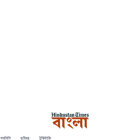
গ্যলিপি
ছবিঘর
টুকিটাকি