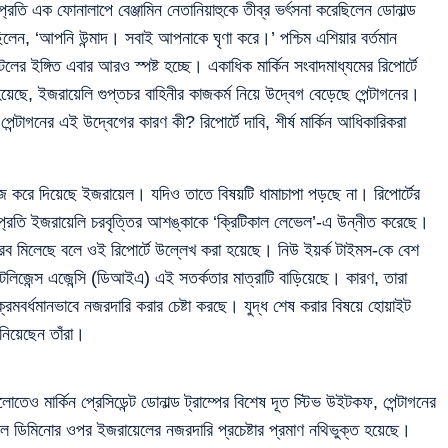
ি এক ফোনালাপে বেঞ্জামিন নেতানিয়াহুকে তীব্র ভর্ৎসনা করেছিলেন ডোনাল্ড
বলেছিলেন, ‘আপনি উন্মাদ। সবাই আপনাকে ঘৃণা করে।’ পশ্চিম এশিয়ার বর্তমান
ফাটলের ইঙ্গিত এবার আরও স্পষ্ট হচ্ছে। একাধিক মার্কিন সংবাদমাধ্যমের রিপোর্টে
ছে, ইজরায়েলি গুপ্তচর বাহিনীর কাজকর্ম নিয়ে উদ্বেগ বেড়েছে পেন্টাগনের।
েন্টাগনের এই উদ্বেগের কারণ কী? রিপোর্টে দাবি, শীর্ষ মার্কিন আধিকারিকরা
ারিজ করে দিয়েছে ইজরায়েল। যদিও তাতে বিষয়টি ধামাচাপা পড়ছে না। রিপোর্টের
) সম্প্রতি ইজরায়েলি চরবৃত্তির আশঙ্কাকে ‘ক্রিটিকাল লেভেল’-এ উন্নীত করেছে।
খরব মিলেছে বলে ওই রিপোর্টে উল্লেখ করা হয়েছে। নিউ ইয়র্ক টাইমস-কে বেশ
ইন্টেলিজেন্স এজেন্সি (ডিআইএ) এই সতর্কতার মাত্রাটি বাড়িয়েছে। কারণ, তারা
ক্রমবর্ধমানভাবে নজরদারি করার চেষ্টা করছে। যুদ্ধ শেষ করার বিষয়ে হোয়াইট
নিয়েছেন তাঁরা।
োতেও মার্কিন প্রেসিডেন্ট ডোনাল্ড ট্রাম্পের বিশেষ দূত স্টিভ উইটকফ, পেন্টাগনের
াইকেল ডিমিনোর ওপর ইজরায়েলের নজরদারি প্রচেষ্টার প্রমাণ নথিভুক্ত হয়েছে।